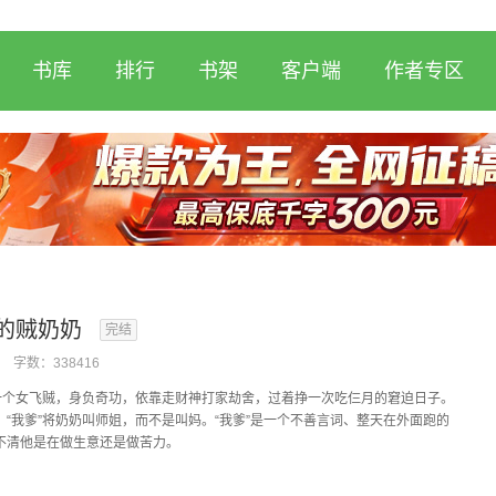
书库
排行
书架
客户端
作者专区
的贼奶奶
完结
字数：
338416
是一个女飞贼，身负奇功，依靠走财神打家劫舍，过着挣一次吃仨月的窘迫日子。
，“我爹”将奶奶叫师姐，而不是叫妈。“我爹”是一个不善言词、整天在外面跑的
不清他是在做生意还是做苦力。