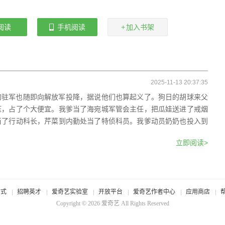
阅读
手机阅读
加入书架
2025-11-13 20:37:35
的驻军也随即向解放军投降，据说他们也算起义了。狗日的胡球来父
压，占了个大便宜。我爹当了海宛城军管会主任，把瓜娃送进了戒烟
当了行动科长，芹菜到内勤处当了特侦科员。我爹动员奶奶也投入到
立即阅读>
方式
招聘英才
爱奇艺实验室
开放平台
爱奇艺作者中心
应用商店
Copyright © 2026
爱奇艺
All Rights Reserved