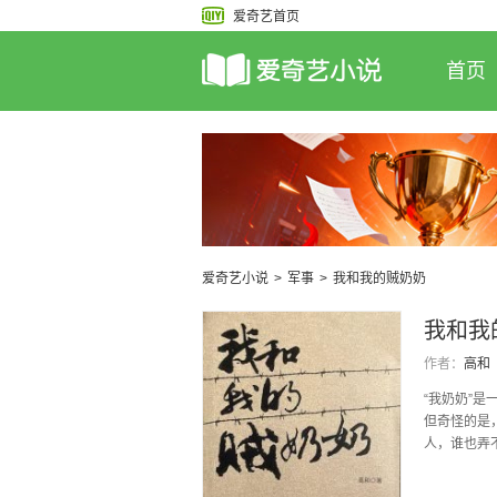
爱奇艺首页
首页
爱奇艺小说
>
军事
>
我和我的贼奶奶
我和我
作者：
高和
“我奶奶”
但奇怪的是
人，谁也弄