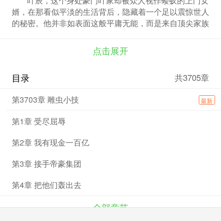
婿，在那看似平淡的生活背后，隐藏着一个足以震惊世人
的秘密。他并非如表面这般平庸无能，而是来自顶尖家族
的大少爷。平日里，他默默忍受着旁人的冷眼与嘲讽，甘
愿蛰伏。然而，当风云突变，他隐藏的锋芒一旦展露，那
点击展开
些曾经轻视他、践踏他尊严的人，都将在他的强大气场下
瑟瑟发抖，最终不得不跪在他的面前，诚惶诚恐地唤他一
目录
共3705章
声 “爷”。
第3703章 雕虫小技
最新
第1章 受尽屈辱
第2章 我有现金一百亿
第3章 接手帝豪集团
第4章 把他们轰出去
全部章节