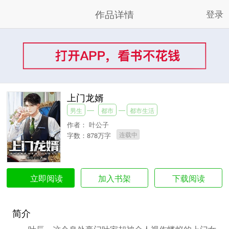
作品详情
登录
上门龙婿
男生
都市
都市生活
作者：
叶公子
连载中
字数：878万字
加入书架
下载阅读
立即阅读
简介
叶辰，这个身处豪门叶家却被众人视作蝼蚁的上门女