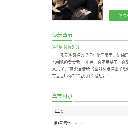
免费
最新章节
第2章 付费部分
我云淡风轻的模样在他们眼里，仿佛
也嘲讽的看着我，“小伟，你不用装了，你
意思了。”盛源当着我的面对林琳伸出了魔
有意思吗你？”“是没什么意思。”...
章节目录
正文
第1章 阿伟
02-17