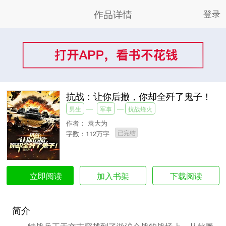
作品详情
登录
抗战：让你后撤，你却全歼了鬼子！
男生
军事
抗战烽火
作者：
袁大为
已完结
字数：112万字
加入书架
下载阅读
立即阅读
简介
特战兵王于文志穿越到了淞沪会战的战场上，从此屡