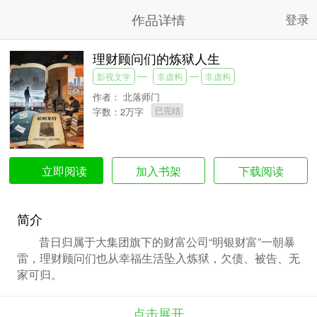
作品详情
登录
理财顾问们的炼狱人生
影视文学
非虚构
非虚构
作者：
北落师门
已完结
字数：2万字
加入书架
下载阅读
立即阅读
简介
昔日归属于大集团旗下的财富公司“明银财富”一朝暴
雷，理财顾问们也从幸福生活坠入炼狱，欠债、被告、无
家可归。
点击展开