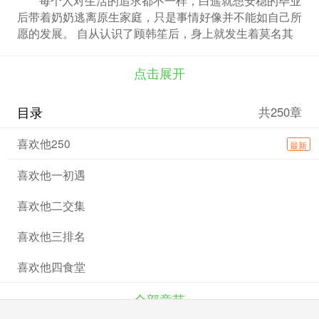
后带着奶奶逃离原生家庭，只是事情好像并不能如自己所
愿的发展。 自从认识了顾韩笙后，身上就发生着莫名其
妙乱七八糟的事情，她就只见过沈清阳一面为什么就说他
们两个互生情愫了，他奶奶的鬼，一见钟情也不是这样用
点击展开
的呀！ 一波未平一波又起，白遥都要怀疑自己上辈子是
干了多缺德的事情了，这辈子怎么这么多阴差阳错的事情
目录
共250章
都能让她背上了。 好在还有好友刘兮兮和她一起，心灵
上有那么点点慰籍。 总以为一切都已经尘埃落定了，想
喜欢他250
最新
不到更大的阴谋诡计在他们身边滋生。 爱和勇敢教会他
们，责任和守护。 遇见你我从未后悔。
喜欢他一初遇
喜欢他二交集
喜欢他三排名
喜欢他四食堂
全部章节