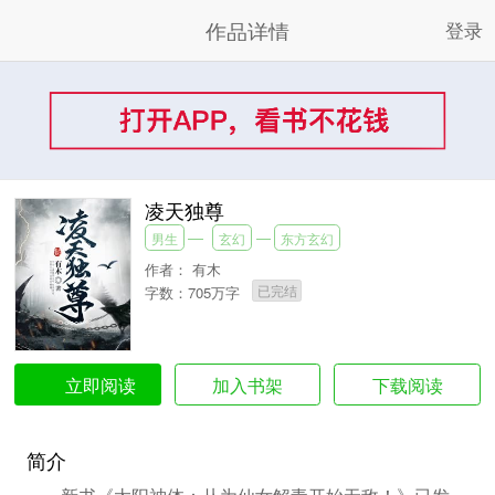
作品详情
登录
凌天独尊
男生
玄幻
东方玄幻
作者：
有木
已完结
字数：705万字
加入书架
下载阅读
立即阅读
简介
新书《太阳神体：从为仙女解毒开始无敌！》已发。