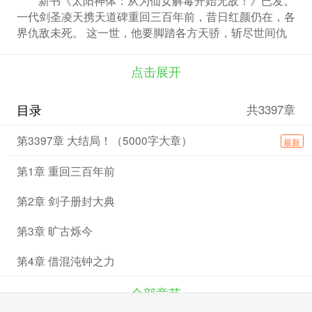
一代剑圣凌天携天道碑重回三百年前，昔日红颜仍在，各
界仇敌未死。 这一世，他要脚踏各方天骄，斩尽世间仇
敌，执红颜之手把这个世界搅的天翻地覆！
点击展开
目录
共3397章
第3397章 大结局！（5000字大章）
最新
第1章 重回三百年前
第2章 剑子册封大典
第3章 旷古烁今
第4章 借混沌钟之力
全部章节