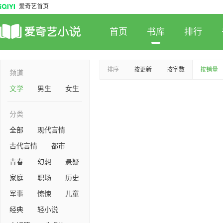
爱奇艺首页
首页
书库
排行
排序
按更新
按字数
按销量
频道
文学
男生
女生
分类
全部
现代言情
古代言情
都市
青春
幻想
悬疑
家庭
职场
历史
军事
惊悚
儿童
经典
轻小说