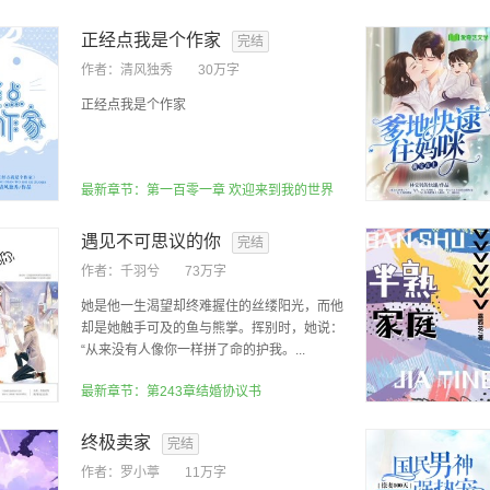
正经点我是个作家
完结
作者：
清风独秀
30万字
正经点我是个作家
最新章节：第一百零一章 欢迎来到我的世界
遇见不可思议的你
完结
作者：
千羽兮
73万字
她是他一生渴望却终难握住的丝缕阳光，而他
却是她触手可及的鱼与熊掌。挥别时，她说：
“从来没有人像你一样拼了命的护我。...
最新章节：第243章结婚协议书
终极卖家
完结
作者：
罗小葶
11万字