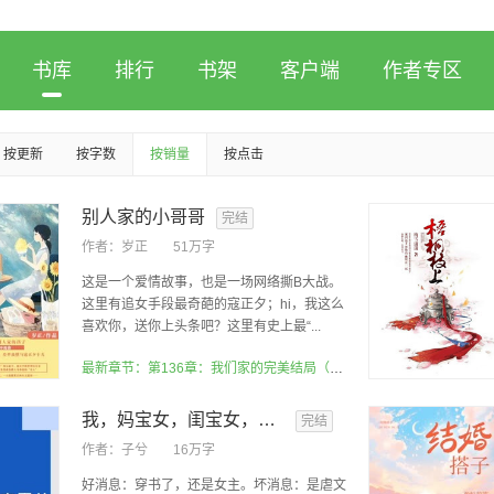
书库
排行
书架
客户端
作者专区
按更新
按字数
按销量
按点击
别人家的小哥哥
完结
作者：
岁正
51万字
这是一个爱情故事，也是一场网络撕B大战。
这里有追女手段最奇葩的寇正夕；hi，我这么
喜欢你，送你上头条吧？这里有史上最“...
最新章节：第136章：我们家的完美结局（已完结）
我，妈宝女，闺宝女，穿书后掏空霸总
完结
作者：
子兮
16万字
好消息：穿书了，还是女主。坏消息：是虐文