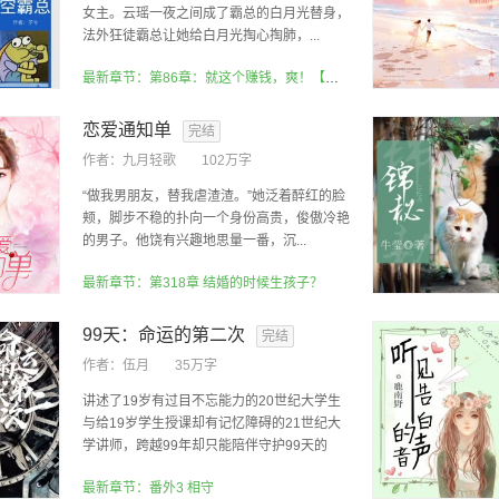
女主。云瑶一夜之间成了霸总的白月光替身，
法外狂徒霸总让她给白月光掏心掏肺，...
最新章节：第86章：就这个赚钱，爽！【全文完】
恋爱通知单
完结
作者：
九月轻歌
102万字
“做我男朋友，替我虐渣渣。”她泛着醉红的脸
颊，脚步不稳的扑向一个身份高贵，俊傲冷艳
的男子。他饶有兴趣地思量一番，沉...
最新章节：第318章 结婚的时候生孩子？
99天：命运的第二次
完结
作者：
伍月
35万字
讲述了19岁有过目不忘能力的20世纪大学生
与给19岁学生授课却有记忆障碍的21世纪大
学讲师，跨越99年却只能陪伴守护99天的
师...
最新章节：番外3 相守