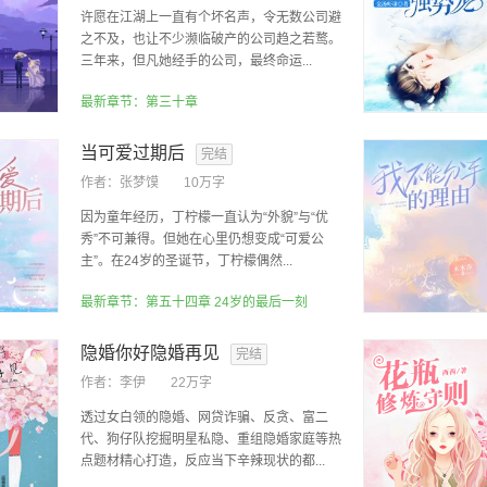
许愿在江湖上一直有个坏名声，令无数公司避
之不及，也让不少濒临破产的公司趋之若鹜。
三年来，但凡她经手的公司，最终命运...
最新章节：第三十章
当可爱过期后
完结
作者：
张梦馍
10万字
因为童年经历，丁柠檬一直认为“外貌”与“优
秀”不可兼得。但她在心里仍想变成“可爱公
主”。在24岁的圣诞节，丁柠檬偶然...
最新章节：第五十四章 24岁的最后一刻
隐婚你好隐婚再见
完结
作者：
李伊
22万字
透过女白领的隐婚、网贷诈骗、反贪、富二
代、狗仔队挖掘明星私隐、重组隐婚家庭等热
点题材精心打造，反应当下辛辣现状的都...