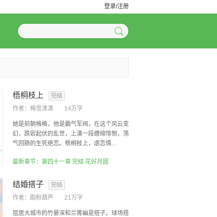
登录/注册
梧桐枝上
完结
作者：
梅雪潇潇
14万字
她是前朝格格，他是霸气军阀，在这个风云变
幻，跌宕起伏的乱世，上演一段缠绵悱恻，荡
气回肠的生死绝恋。梧桐枝上，虐恋情...
最新章节：第四十一章 完结 花好月圆
结婚搭子
完结
作者：
脂粉葫芦
21万字
屈居大城市的竹晏深和兰箐幽是搭子。球场搭