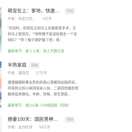
萌宝在上：爹地，快逮住妈咪
完结
作者：
林宝贝的快递
5万字
“司浩轩，你现在立刻马上去做绝育手术，立
刻马上就现在。”“你昨晚不是说给我生一个足
球队？”“你丫脑子被驴踹了吧，我...
最新章节：第３０章：床上不算打架
半熟家庭
完结
作者：
露西花
27万字
遭遇婚姻和事业危机的周心慧搬到出租房后，
同母异父的小妹因母亲入狱，二弟因恐婚恐育
都来投奔蹭住。年龄、性格、原生家庭...
最新章节：第116章 人月两团圆（完结）
撩妻100天：国民男神强势宠
完结
作者：
金汤虾球
58万字