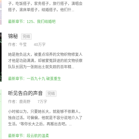
子，吃饭搭子，家务搭子，旅行搭子，演唱会
搭子，滚床单搭子，结婚搭子。他们什...
最新章节：125、我们结婚吧
锦秘
完结
作者：
牛莹
40万字
她是抱负远大，被重点培养的文物织物修复人
才他是功勋满满，却被蒙冤辞退的前文物侦察
队队长因为一张刚出土就失踪的百年精...
最新章节：一百九十九 破茧重生
听见告白的声音
完结
作者：
鹿南野
7万字
小时候以为，只要她长大，就能够不依赖人，
独自过活。可偏偏，他就是不容分说地介入了
生活。“等你长大之后，再搬出去吧。...
最新章节：段云航的温柔