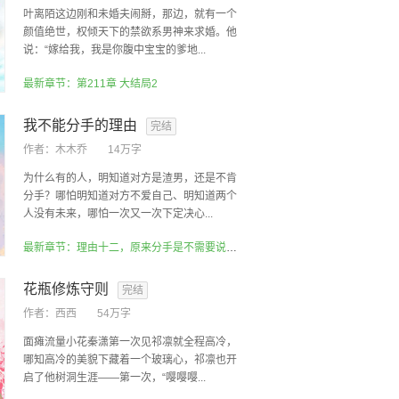
叶离陌这边刚和未婚夫闹掰，那边，就有一个
颜值绝世，权倾天下的禁欲系男神来求婚。他
说：“嫁给我，我是你腹中宝宝的爹地...
最新章节：第211章 大结局2
我不能分手的理由
完结
作者：
木木乔
14万字
为什么有的人，明知道对方是渣男，还是不肯
分手？哪怕明知道对方不爱自己、明知道两个
人没有未来，哪怕一次又一次下定决心...
最新章节：理由十二，原来分手是不需要说出来的（5）
花瓶修炼守则
完结
作者：
西西
54万字
面瘫流量小花秦潇第一次见祁凛就全程高冷，
哪知高冷的美貌下藏着一个玻璃心，祁凛也开
启了他树洞生涯——第一次，“嘤嘤嘤...