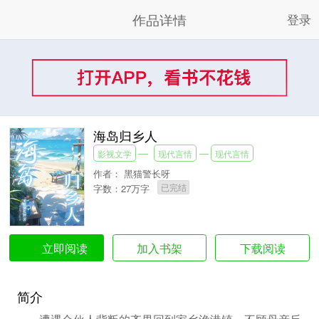
作品详情
登录
海岛归乡人
影视文学
现代言情
现代言情
作者：
黑猫警长呀
已完结
字数：27万字
加入书架
下载阅读
立即阅读
简介
遭遇合伙人背叛的齐果回到家乡渔港镇，不顾母亲反