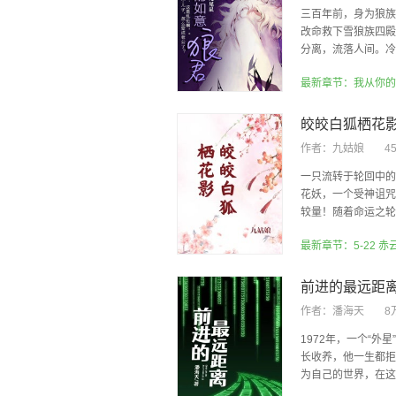
三百年前，身为狼族
改命救下雪狼族四殿
分离，流落人间。冷云
最新章节：我从你的
皎皎白狐栖花
作者：
九姑娘
4
一只流转于轮回中的
花妖，一个受神诅咒
较量！随着命运之轮的
最新章节：5-22 赤
前进的最远距
作者：
潘海天
8
1972年，一个“外
长收养，他一生都拒
为自己的世界，在这个