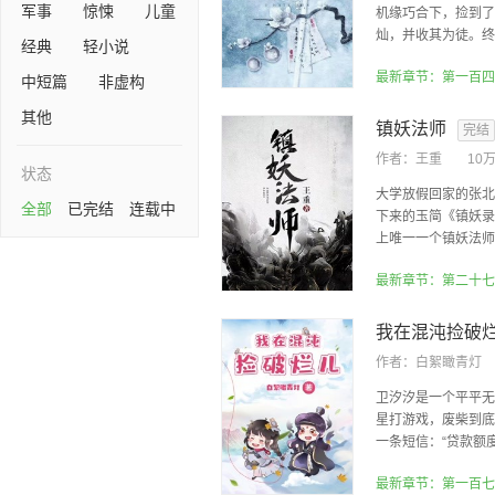
军事
惊悚
儿童
机缘巧合下，捡到了
灿，并收其为徒。终因
经典
轻小说
最新章节：第一百四
中短篇
非虚构
其他
镇妖法师
完结
作者：
王重
10
状态
大学放假回家的张北
全部
已完结
连载中
下来的玉简《镇妖录
上唯一一个镇妖法师。
最新章节：第二十七
我在混沌捡破
作者：
白絮瞰青灯
卫汐汐是一个平平无
星打游戏，废柴到底
一条短信：“贷款额度
最新章节：第一百七十四章