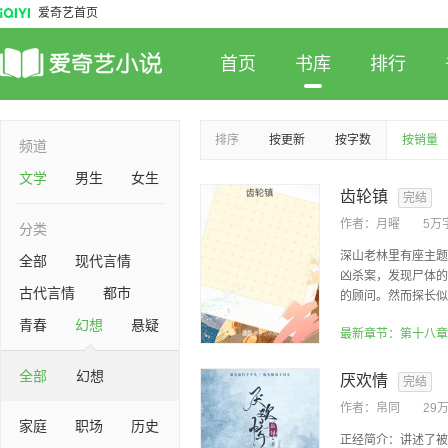
爱奇艺首页
首页
书库
排行
排序
按更新
按字数
按销量
频道
文学
男生
女生
齿轮镇
完结
作者：
月曜
5万
分类
深山老林里有座主题
全部
现代言情
凶杀案，发现尸体的常
古代言情
都市
的顾问。然而探长似乎
青春
幻想
悬疑
最新章节：第十八章
全部
幻想
厌欢情
完结
作者：
帛同
29
家庭
职场
历史
正经简介：讲述了被