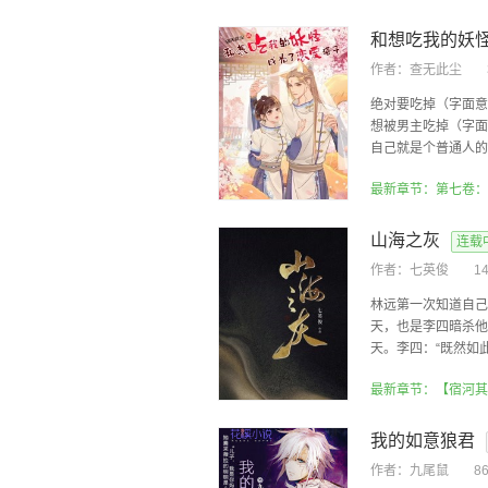
作者：
查无此尘
绝对要吃掉（字面意
想被男主吃掉（字面
自己就是个普通人的韶
最新章节：第七卷：
山海之灰
连载
作者：
七英俊
1
林远第一次知道自己
天，也是李四暗杀他
天。李四：“既然如此
最新章节：【宿河其
我的如意狼君
作者：
九尾鼠
8