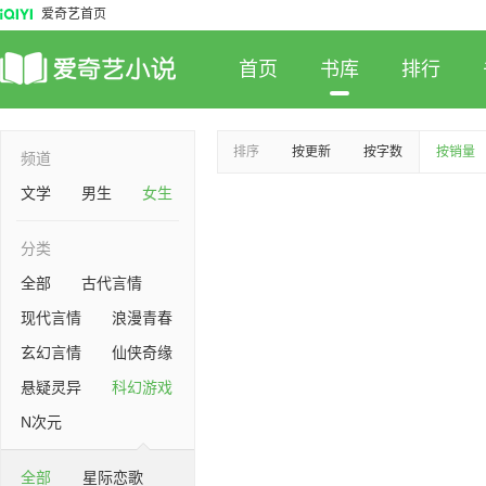
爱奇艺首页
首页
书库
排行
排序
按更新
按字数
按销量
频道
文学
男生
女生
分类
全部
古代言情
现代言情
浪漫青春
玄幻言情
仙侠奇缘
悬疑灵异
科幻游戏
N次元
全部
星际恋歌