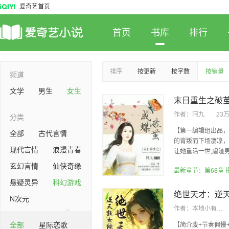
爱奇艺首页
首页
书库
排行
排序
按更新
按字数
按销量
频道
文学
男生
女生
末日重生之破
作者：
阿九
23
分类
【第一编辑组出品，
全部
古代言情
的背叛而下场凄凉，
现代言情
浪漫青春
让她重活一世,虐渣男
玄幻言情
仙侠奇缘
最新章节：第68章 
悬疑灵异
科幻游戏
N次元
作者：
本地小有名气的菜狗
全部
星际恋歌
【简介废+节奏偏慢+