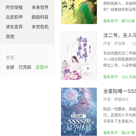
想抓她族人，关她师
时空穿梭
未来世界
命？结果她非但没死，
古武机甲
超级科技
最新章节：第783章 
进化变异
末世危机
沈二爷，夫人
其他
作者：
弥洛佛
1
名动京圈的沈二爷破
状态
十八线女明星圈养的
得沈二爷，人设坍塌，
全部
已完结
连载中
最新章节：416 
作者：
柑橘西瓜
陆窈一觉醒来，穿越
代，这里的人平均寿
乎丧失了生育能力。就
最新章节：第247章