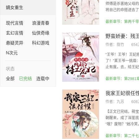
师傅是杀害她父母的
嫡女重生
将自己的命搭进去了。
最新章节：第两千零
现代言情
浪漫青春
玄幻言情
仙侠奇缘
悬疑灵异
科幻游戏
作者：
隐竹
65
N次元
“王爷！王爷！王妃
了！”某王爷一挑眉
止有度。去，给王妃助
状态
全部
已完结
连载中
最新章节：第2981
我家王妃很任
作者：
九苏
60
【正文已完结，萌宝
朝醒来，成了深崖底
“哦？废物？”她冷笑
最新章节：第二千七