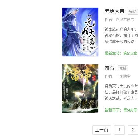
元始大帝
完结
作者：
燕灵君副号
被家族遗弃的少年，
神秘石棺，解开了隐
缔造属于他的传说…
最新章节：第515
雷帝
完结
作者：
一骑绝尘
身负灭门大仇的少年
法，最终打破了废灵
被灭之谜，斩敌人于刀
最新章节：第580章
上一页
1
2