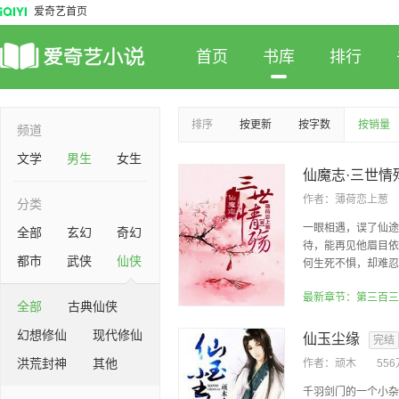
爱奇艺首页
首页
书库
排行
排序
按更新
按字数
按销量
频道
文学
男生
女生
仙魔志·三世情
作者：
薄荷恋上葱
分类
一眼相遇，误了仙途
全部
玄幻
奇幻
待，能再见他眉目依
都市
武侠
仙侠
何生死不惧，却难忍梦
最新章节：第三百三
全部
古典仙侠
幻想修仙
现代修仙
仙玉尘缘
完结
洪荒封神
其他
作者：
顽木
55
千羽剑门的一个小杂