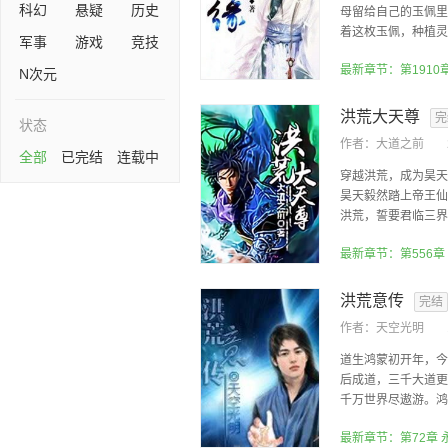
科幻
悬疑
历史
母留给自己的玉佩里
着这枚玉佩，种植灵草
军事
游戏
竞技
最新章节：第1910
N次元
洪荒大天尊
完
状态
作者：
大道之前
全部
已完结
连载中
穿越洪荒，成为昊天
昊天毅然踏上帝王仙
洪荒，誓要君临三界！
洪荒意传
完结
作者：
天空光明
道生鸿蒙初开年，今
后成道，三千大道更
千万世界尽遨游。鸿蒙
最新章节：第72章