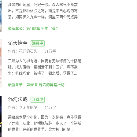
漆黑的山洞里，死寂一般。森森寒气不断散
出，不是那种体肤之寒，而是来自心魂的寒
意，如同步入九幽一样。洞里面两个光点异...
最新章节：第195章 千年尸骨2
诸天情圣
连载中
作者：
花开的石头
31万字
三世为人的柳有道，因拥有无法修炼的十阴绝
脉，成为废物；更因活不到十五岁，痛不欲
生；机缘巧合，被揍了一顿之后，获得了...
最新章节：第98章 窍穴的异常松动
混沌法戒
连载中
作者：
李无梦的梦
44万字
梁君原本是个小偷，因为一次偷窃，意外获得
了异能，从此，他摆脱肮脏，步入了一个崭新
的世界！在新的世界里，梁君披荆斩棘...