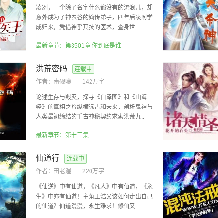
凌冽，一个除了名字什么都没有的流浪儿，却
意外成为了神农谷的嫡传弟子，四年后凌冽学
成归来，凭借神乎其技的医术，查身世...
最新章节：第3501章 你到底是谁
洪荒密码
连载中
作者：
南砚曦
142万字
论述生存与毁灭，探寻《白泽图》和《山海
经》的真相之旅纵横远古和未来，剖析鬼神与
人类最初缔结的千古神秘契约求索洪荒九...
最新章节：第十三集
仙道行
连载中
作者：
田老湿
220万字
《仙逆》中有仙道，《凡人》中有仙道，《永
生》中亦有仙道！主角王浩又该如何走出自己
的仙道？仙道漫漫，永生难求！修仙又...