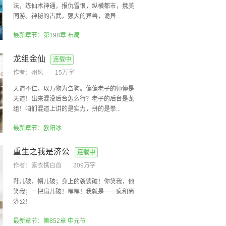
法，练仙术神通，报仇雪恨，纵横都市，携美
同游。神秘的古武，强大的异兽，诡异...
最新章节：第198章 布局
龙组金仙
连载中
作者：
州风
15万字
天道不仁，以万物为刍狗。偏偏老子的师傅是
天道！出来混没后台怎么行？老子的后台是龙
组！咱们混道上讲的是实力，拼的是拳...
最新章节：欧阳冰
重生之我是济公
连载中
作者：
素衣携白首
309万字
鞋儿破，帽儿破；身上的袈裟破！你笑我，他
笑我；一把扇儿破！嘿嘿！我就是——疯和尚
济公！
最新章节：第852章 中元节