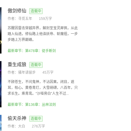
傲剑修仙
连载中
作者：
寻觅五年
159万字
苏醒因雷击穿越异界，解封至宝灵犀佩，从此
踏入仙途。修仙路上他诛妖帝、斩魔祖，一步
步踏上万界巅峰。
最新章节：第478章：徒手断剑
重生成狼
连载中
作者：
骚年请留步
45万字
不顾苍生，不问鬼神，不沾因果。闭目，遮
耳，枯心。黄卷青灯，大雪磅礴，八百年，只
求长生。乘青鸾。“沙哑旁白”人生不过...
最新章节：第136章：丛林法则
偷天杀神
连载中
作者：
大白
276万字