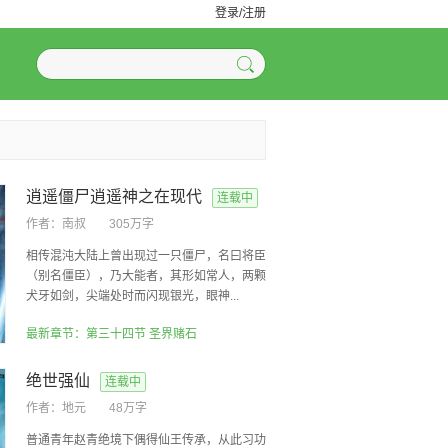
登录/注册
逍遥僵尸逍遥神之在现代
连载中
作者：
南叔
305万字
相传混沌大陆上曾出现过一只僵尸，名曰将臣
（别名僵臣），乃大能者，其形如常人，两颗
犬牙如剑，尖端处时而闪现银光，眼神...
最新章节：第三十四节 圣界赌石
绝世强仙
连载中
作者：
地元
48万字
普通青年赵青绝境下偶得仙王传承，从此习功