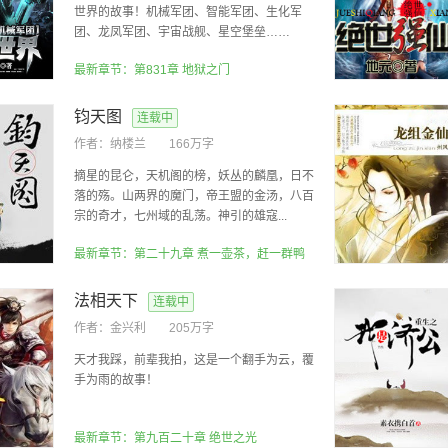
世界的故事！机械军团、智能军团、生化军
团、龙凤军团、宇宙战舰、星空堡垒……
最新章节：第831章 地狱之门
钧天图
连载中
作者：
纳楼兰
166万字
摘星的昆仑，天机阁的榜，妖丛的麟凰，日不
落的殇。山两界的魔门，帝王盟的金汤，八百
宗的奇才，七州域的乱荡。神引的雄寇...
最新章节：第二十九章 煮一壶茶，赶一群鸭
法相天下
连载中
作者：
金兴利
205万字
天才我踩，前辈我拍，这是一个翻手为云，覆
手为雨的故事！
最新章节：第九百二十章 绝世之光