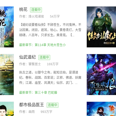
桃花
连载中
作者：
烽火戏诸侯
54万字
【媳妇说要看仙侠】不顾苍生，不问鬼神，不
沾因果。闭目，遮耳，枯心。黄卷青灯，大雪
磅礴，八百年，只求长生。乘青鸾。【...
最新章节：第114章 天地大苍生小
仙武道纪
连载中
作者：
饕餮居士
169万字
执古之道，以御今之有，能知古始，是谓道
纪。春秋、战国、百家说；正邪、佛道、妖魔
传；江湖、庙堂、风满天；仙宗、武门、...
最新章节：第三十章 巴蛇藤
都市极品医王
连载中
作者：
画雨
993万字