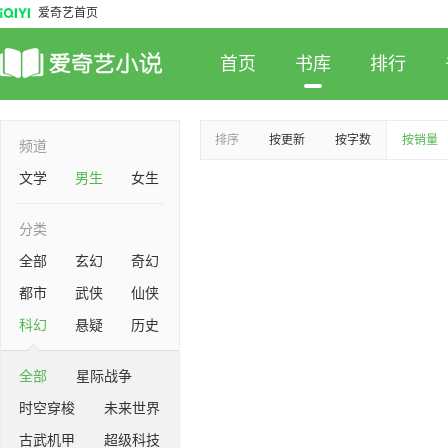
爱奇艺首页
首页
书库
排行
排序
按更新
按字数
按销量
频道
文学
男生
女生
分类
全部
玄幻
奇幻
都市
武侠
仙侠
科幻
悬疑
历史
全部
星际战争
时空穿梭
未来世界
古武机甲
超级科技