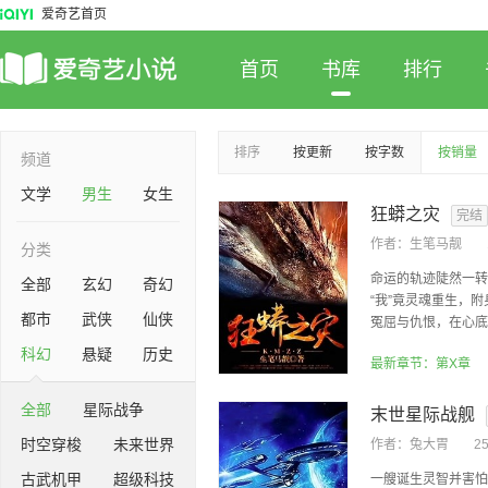
爱奇艺首页
首页
书库
排行
排序
按更新
按字数
按销量
频道
文学
男生
女生
狂蟒之灾
完结
作者：
生笔马靓
分类
命运的轨迹陡然一转
全部
玄幻
奇幻
“我”竟灵魂重生，
都市
武侠
仙侠
冤屈与仇恨，在心底熊
科幻
悬疑
历史
最新章节：第X章
全部
星际战争
末世星际战舰
时空穿梭
未来世界
作者：
兔大胃
2
古武机甲
超级科技
一艘诞生灵智并害怕