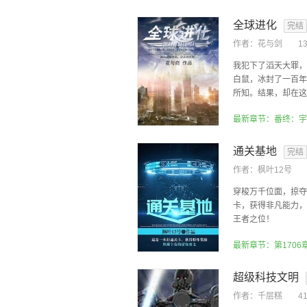
全球进化
完结
作者：
花与剑
1
我犯下了滔天大罪，
白鼠，冰封了一百年
所知。结果，却在这一
最新章节：番终：宇
通关基地
完结
作者：
枫叶12号
穿梭万千位面，掠夺
卡，获得非凡能力，
王者之位！
最新章节：第1706
超级科技文明
作者：
千层糕
4