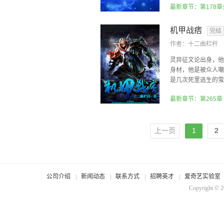
最新章节：第178
机甲战痞
完结
作者：
十二曲栏杆
灵异征文论出身，他
身材，他是被众人嘲
是几次死里逃生的萤虫
最新章节：第265章
上一页
1
2
公司介绍
新闻动态
联系方式
招聘英才
爱奇艺实验室
Copyright © 