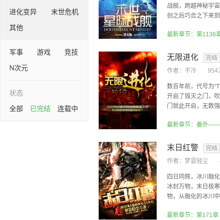
战舰，跨越神秘宇宙
进化变异
末世危机
创之后巧合之下来到了
其他
最新章节：第1136
军事
游戏
竞技
无限进化
完结
N次元
作者：
不冷
95
数百年前，代号为“
状态
开启了毁灭之门，吹
门就此开启，无数强悍
全部
已完结
连载中
末日红警
完结
作者：
梦昙轻尘
四日同辉，冰川融化
冰封万物，末日极寒
物，从融化的冰川中苏
最新章节：第171章