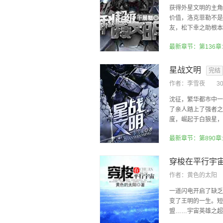
获得外星文明的主角
价值，洛克菲勒不是
友，松下幸之助根本就
最新章节：第136
星战文明
完结
作者：
李雪夜
3
沈征，繁华都市中一
了亲人踏上了强者之
度，崛起于白狼星，终
最新章节：第890章
穿梭在平行宇
作者：
黄色的太阳
一道闪电开启了缺乏
变了王明的一生。短
盟……宇宙英雄之超银