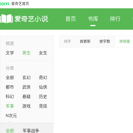
爱奇艺首页
首页
书库
排行
排序
按更新
按字数
按销量
频道
文学
男生
女生
分类
全部
玄幻
奇幻
都市
武侠
仙侠
科幻
悬疑
历史
军事
游戏
竞技
N次元
全部
军事战争