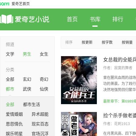
爱奇艺首页
首页
书库
排行
排序
按更新
按字数
按销量
频道
文学
男生
女生
女总裁的全能
作者：
寂寞的舞者
分类
曾在腥风血雨的战场
全部
玄幻
奇幻
功的萧晨，为了践行
都市
武侠
仙侠
决然地强势回归繁华都
最新章节：第6989
全部
都市生活
爱情婚姻
异术超能
捡个杀手做老
恩怨情仇
现实百态
作者：
花刺1913
娱乐明星
官场沉浮
在月黑风高、四下静