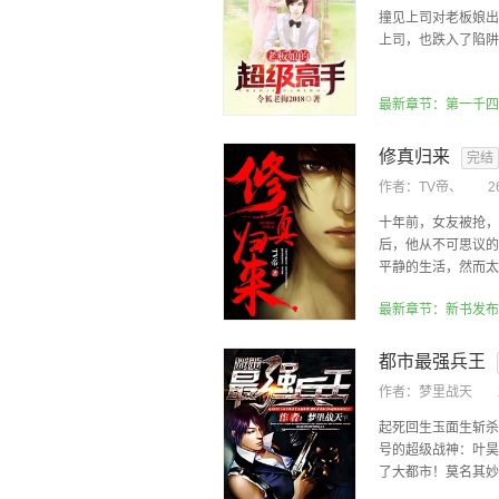
撞见上司对老板娘出
上司，也跌入了陷阱
最新章节：第一千四
修真归来
完结
作者：
TV帝、
2
十年前，女友被抢，
后，他从不可思议的
平静的生活，然而太善
最新章节：新书发布
都市最强兵王
作者：
梦里战天
起死回生玉面生斩杀
号的超级战神：叶昊
了大都市！莫名其妙的