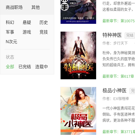
行走，却意外邂逅一
商战职场
其他
这看似柔弱的女子，实
最新章节：第10075
科幻
悬疑
历史
军事
游戏
竞技
特种神医
完结
N次元
作者：
步行天下
杜仲，身为神秘莫测
状态
负失传已久的医学绝
知的超级兵王，拥有超
全部
已完结
连载中
最新章节：第617
极品小神医
完
作者：
EX咖喱棒
一代小神医勇闯花花
倒贴。手有医道神术
病状，更治各种不服。
最新章节：第3771