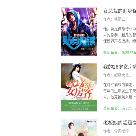
女总裁的贴身
作者：
我是三羊
他，曾是保镖行业中
人的身手、超凡的智
保镖界声名远扬，缔造
最新章节：第2536
我的26岁女房
作者：
超级大坦克科比
在灯红酒绿的酒吧，
青年的生活发生了天
来，他竟被美女讹上，
最新章节：后记2：
老板娘的超级
作者：
令狐老梅2018