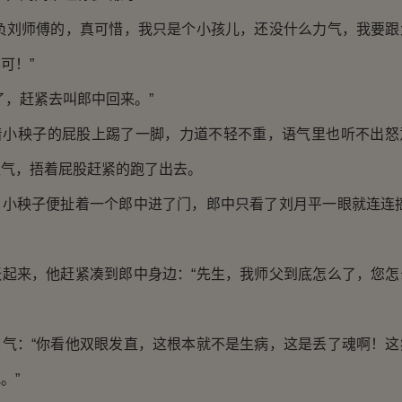
刘师傅的，真可惜，我只是个小孩儿，还没什么力气，我要跟
可！”
，赶紧去叫郎中回来。”
秧子的屁股上踢了一脚，力道不轻不重，语气里也听不出怒
生气，捂着屁股赶紧的跑了出去。
秧子便扯着一个郎中进了门，郎中只看了刘月平一眼就连连摇
来，他赶紧凑到郎中身边：“先生，我师父到底怎么了，您怎
：“你看他双眼发直，这根本就不是生病，这是丢了魂啊！这
。”