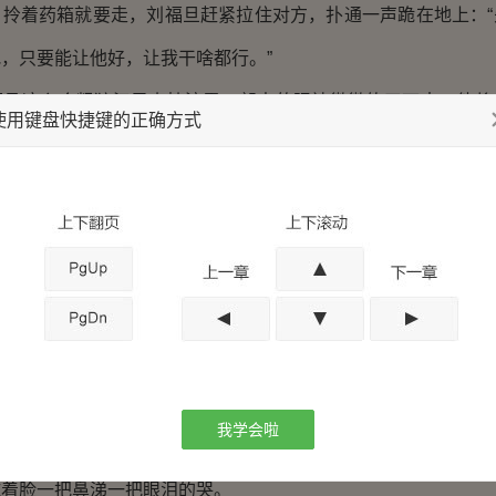
着药箱就要走，刘福旦赶紧拉住对方，扑通一声跪在地上：“
，只要能让他好，让我干啥都行。”
这么个粗犷汉子真情流露，郎中的眼神微微软了下来，他将
使用键盘快捷键的正确方式
就是天经地义的事情，他身上的皮外伤倒是好说，只是失魂症自古
色，季怀礼上前询问：“先生，只要能医好我这位朋友，钱的事
是钱的事，我倒是有家传秘方能对症，但他的情况太重了，就
神志，多半也是落个疯癫的下场。”
福旦如同遭遇晴天霹雳，直愣愣的栽倒了地上。
没事儿吧？”
我学会啦
咋就这么命苦啊，先前在宫里糟了难不说，怎么到了这还有人要
抹着脸一把鼻涕一把眼泪的哭。