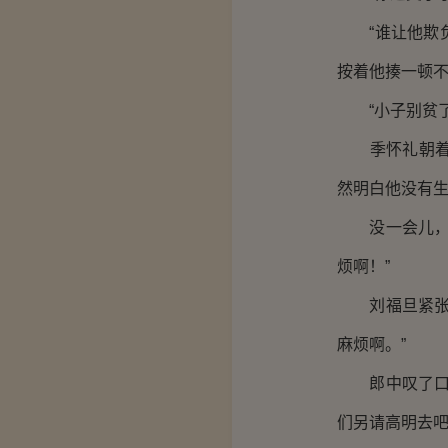
“谁让他欺负
按着他揍一顿不
“小子别贫了
季怀礼朝着小
然明白他没有
没一会儿，小
烦啊！”
刘福旦紧张起
麻烦啊。”
郎中叹了口气
们另请高明去吧