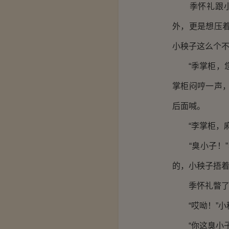
季怀礼跟小秧
外，更是想压
小秧子这么个
“季掌柜，您
掌柜闷哼一声
后面喊。
“李掌柜，麻
“臭小子！”
的，小秧子捂
季怀礼瞥了小
“哎呦！”小秧
“你这臭小子