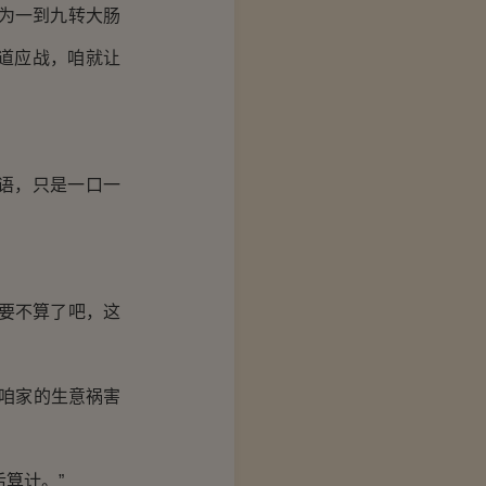
为一到九转大肠
道应战，咱就让
语，只是一口一
要不算了吧，这
咱家的生意祸害
算计。”