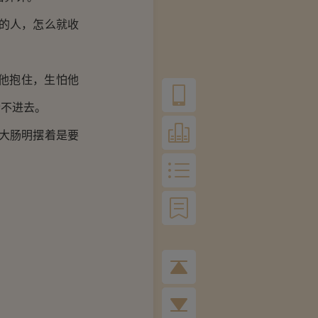
的人，怎么就收
他抱住，生怕他
听不进去。
大肠明摆着是要