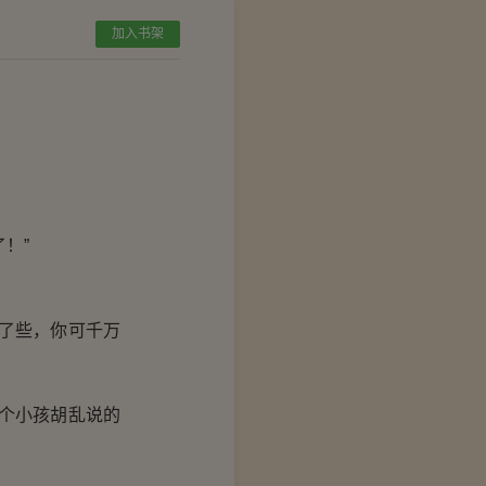
加入书架
！”
了些，你可千万
个小孩胡乱说的