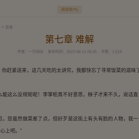
阅读到7%
>
目录
第七章 难解
作者：
一只闲余
发布时间：
2023-08-11 09:35
字数：
2,018
你赶紧送来，这几天吃的太讲究，我都快忘了寻常饭菜的滋味了
能这么没规矩呢！李掌柜真不好意思，秧子才来不久，说话直
，您虽然做菜差了点，但好歹是这街上有头有脸的人物，我一
心上吧。”