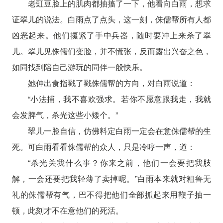
老豇豆脸上的肌肉都抽搐了一下，他看向白雨，想求
证翠儿的说法。白雨点了点头，这一刻，侏儒帮所有人都
凶恶起来。他们攥紧了手中兵器，随时要冲上来杀了翠
儿。翠儿见侏儒们变脸，并不慌张，反而露出兴奋之色，
如同找到陪自己游玩的同伴一般快乐。
她伸出食指戳了戳侏儒帮的方向，对白雨说道：
“小法捕，我不喜欢强求。若你不愿意跟我走，我就
会发脾气，杀光这些小矮个。”
翠儿一脸自信，仿佛料定白雨一定会在意侏儒帮的生
死。可白雨看看侏儒帮的众人，只是冷哼一声，道：
“杀光关我什么事？你来之前，他们一会要把我肢
解，一会还要把我轻薄了卖掉呢。”白雨本来就对粗鲁无
礼的侏儒帮有气，巴不得把他们全部抓起来用鞭子抽一
顿，此刻才不在意他们的死活。