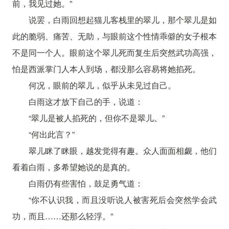
前，我见过她。”
说罢，白雨回想起猫儿客栈里的翠儿，那个翠儿是如
此的脆弱、痛苦、无助，与眼前这个性情乖僻的女子根本
不是同一个人。眼前这个翠儿死而复生后突然武功高强，
怕是西派掌门人本人到场，都没那么容易将她掐死。
何况，眼前的翠儿，似乎从未见过自己。
白雨这才放下自己的手，说道：
“翠儿是被人掐死的，但你不是翠儿。”
“何出此言？”
翠儿眯了眯眼，越发觉得有趣。众人面面相觑，他们
看着白雨，多希望她说的是真的。
白雨仍有些害怕，鼓足勇气道：
“你不认识我，而且没听说人被害死后会突然学会武
功，而且……还那么轻浮。”