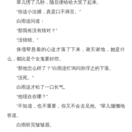
翠儿愣了几秒，随后便哈哈大笑了起来。
“你这小法捕，真是口不择言。”
白雨追问道：
“那我有没有猜对？”
“没猜错。”
侏儒帮悬着的心这才落了下来，谢天谢地，她是什
么，都比是个女鬼要好些。
“那他怎么样了？”白雨连忙询问孙浮之的下落。
“没死。”
白雨这才松了一口长气。
“他现在在哪？”
“不知道，也不重要，你又不会去见他。”翠儿慵懒地
答道。
白雨听完皱皱眉。