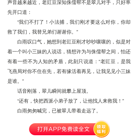
声音越来越近，老豇豆深知侏儒帮不是翠儿对手，只好率
先开口道：
“我们不打了！小法捕，我们刚才要这么对你，你却
救了我们，我替兄弟们谢谢你。”
白雨叹口气，她想到老豇豆刚才吵吵嚷嚷的，似是对
着一个叫小三妹的人说话，猜想许为与侏儒帮之间，怕还
有着一些不为人知的矛盾，此刻只说道：“老豇豆，是我
飞燕局对你不住在先，若有缘活着再见，让我见见小三妹
是谁。”
话音刚落，翠儿瞬间就攀上屋顶。
“还有，快把西派小弟子放了，让他找人来救我！”
白雨匆匆喊完，已被翠儿带着走远了。