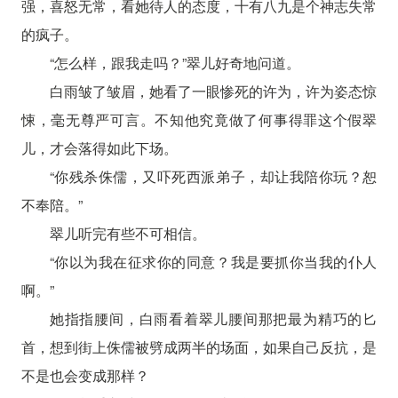
强，喜怒无常，看她待人的态度，十有八九是个神志失常
的疯子。
“怎么样，跟我走吗？”翠儿好奇地问道。
白雨皱了皱眉，她看了一眼惨死的许为，许为姿态惊
悚，毫无尊严可言。不知他究竟做了何事得罪这个假翠
儿，才会落得如此下场。
“你残杀侏儒，又吓死西派弟子，却让我陪你玩？恕
不奉陪。”
翠儿听完有些不可相信。
“你以为我在征求你的同意？我是要抓你当我的仆人
啊。”
她指指腰间，白雨看着翠儿腰间那把最为精巧的匕
首，想到街上侏儒被劈成两半的场面，如果自己反抗，是
不是也会变成那样？