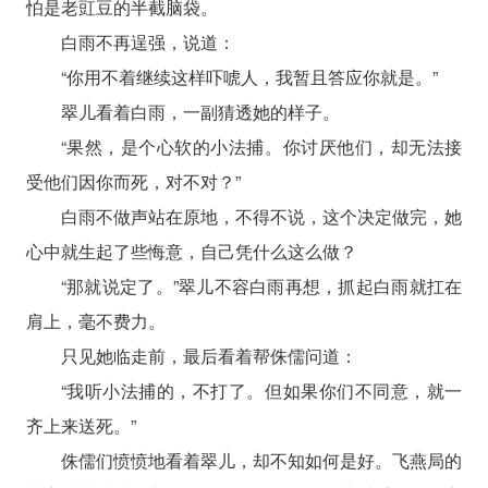
怕是老豇豆的半截脑袋。
白雨不再逞强，说道：
“你用不着继续这样吓唬人，我暂且答应你就是。”
翠儿看着白雨，一副猜透她的样子。
“果然，是个心软的小法捕。你讨厌他们，却无法接
受他们因你而死，对不对？”
白雨不做声站在原地，不得不说，这个决定做完，她
心中就生起了些悔意，自己凭什么这么做？
“那就说定了。”翠儿不容白雨再想，抓起白雨就扛在
肩上，毫不费力。
只见她临走前，最后看着帮侏儒问道：
“我听小法捕的，不打了。但如果你们不同意，就一
齐上来送死。”
侏儒们愤愤地看着翠儿，却不知如何是好。飞燕局的