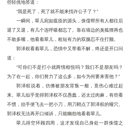
些轻佻地答道：
“我是死了，死了就不能来找许公子了？”
一瞬间，翠儿宛如瘟疫的源头，侏儒帮所有人都往后
退了又退，有几个连呼吸都忘了。靠在墙边的臭狐狸再也
不敢多嘴，他看着翠儿，粗短有力的双腿忍不住打颤。
郭泽权看着翠儿，恐惧中又带着不解，终还是开口问
道：
“可你们不是打小就两情相悦吗？我们不是朋友吗？
为了在一起，你们努力了这么多，如今为何要来害他？”
郭泽权说着，仿佛被朋友背叛一般，竟伤心难过起
来。翠儿似乎觉得郭泽权不仅愚蠢，还太过肉麻，有些看
不惯，抬手便飞去一把小刀，用刀鞘点了郭泽权的哑穴。
郭泽权无法再开口倾诉，只能幽怨地看着翠儿。
翠儿得空环顾四周，这才发现自己身处一群侏儒之