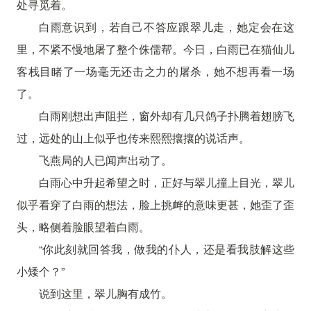
处寻觅着。
白雨意识到，若自己不答应跟翠儿走，她定会在这
里，不紧不慢地屠了整个侏儒帮。今日，白雨已在猫仙儿
客栈目睹了一场毫无还击之力的屠杀，她不想再看一场
了。
白雨刚想出声阻拦，窗外却有几只鸽子扑腾着翅膀飞
过，远处的山上似乎也传来熙熙攘攘的说话声。
飞燕局的人已闻声出动了。
白雨心中升起希望之时，正好与翠儿撞上目光，翠儿
似乎看穿了白雨的想法，脸上挑衅的意味更甚，她歪了歪
头，略侧着脸眼望着白雨。
“你此刻就回答我，做我的仆人，还是看我肢解这些
小矮个？”
说到这里，翠儿胸有成竹。