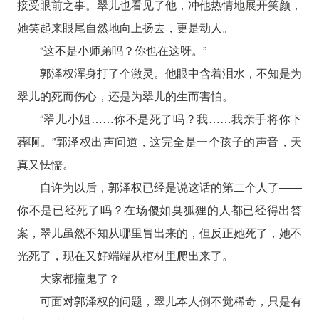
接受眼前之事。翠儿也看见了他，冲他热情地展开笑颜，
她笑起来眼尾自然地向上扬去，更是动人。
“这不是小师弟吗？你也在这呀。”
郭泽权浑身打了个激灵。他眼中含着泪水，不知是为
翠儿的死而伤心，还是为翠儿的生而害怕。
“翠儿小姐……你不是死了吗？我……我亲手将你下
葬啊。”郭泽权出声问道，这完全是一个孩子的声音，天
真又怯懦。
自许为以后，郭泽权已经是说这话的第二个人了——
你不是已经死了吗？在场傻如臭狐狸的人都已经得出答
案，翠儿虽然不知从哪里冒出来的，但反正她死了，她不
光死了，现在又好端端从棺材里爬出来了。
大家都撞鬼了？
可面对郭泽权的问题，翠儿本人倒不觉稀奇，只是有