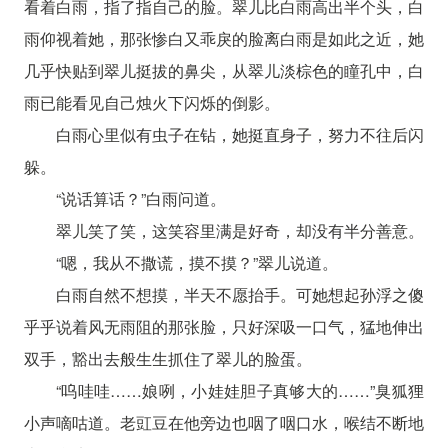
看着白雨，指了指自己的脸。翠儿比白雨高出半个头，白
雨仰视着她，那张惨白又乖戾的脸离白雨是如此之近，她
几乎快贴到翠儿挺拔的鼻尖，从翠儿淡棕色的瞳孔中，白
雨已能看见自己烛火下闪烁的倒影。
白雨心里似有虫子在钻，她挺直身子，努力不往后闪
躲。
“说话算话？”白雨问道。
翠儿笑了笑，这笑容里满是好奇，却没有半分善意。
“嗯，我从不撒谎，摸不摸？”翠儿说道。
白雨自然不想摸，半天不愿抬手。可她想起孙浮之傻
乎乎说着风无雨阻的那张脸，只好深吸一口气，猛地伸出
双手，豁出去般生生抓住了翠儿的脸蛋。
“呜哇哇……娘咧，小娃娃胆子真够大的……”臭狐狸
小声嘀咕道。老豇豆在他旁边也咽了咽口水，喉结不断地