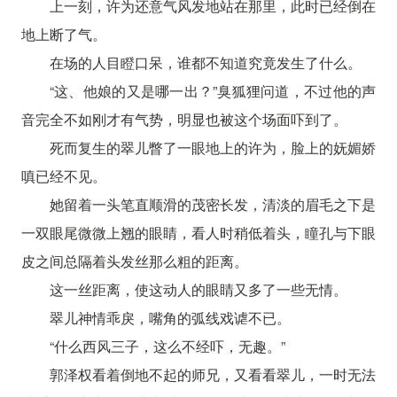
上一刻，许为还意气风发地站在那里，此时已经倒在
地上断了气。
在场的人目瞪口呆，谁都不知道究竟发生了什么。
“这、他娘的又是哪一出？”臭狐狸问道，不过他的声
音完全不如刚才有气势，明显也被这个场面吓到了。
死而复生的翠儿瞥了一眼地上的许为，脸上的妩媚娇
嗔已经不见。
她留着一头笔直顺滑的茂密长发，清淡的眉毛之下是
一双眼尾微微上翘的眼睛，看人时稍低着头，瞳孔与下眼
皮之间总隔着头发丝那么粗的距离。
这一丝距离，使这动人的眼睛又多了一些无情。
翠儿神情乖戾，嘴角的弧线戏谑不已。
“什么西风三子，这么不经吓，无趣。”
郭泽权看着倒地不起的师兄，又看看翠儿，一时无法