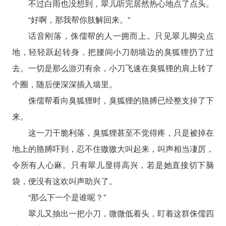
不过白雨也没想到，翠儿听完居然热心地点了点头。
“好啊，那我帮你肢解回来。”
话音刚落，侏儒帮的人一拥而上。只见翠儿脚尖点
地，轻轻跃起转身，把腰间小刀朝墙边的臭狐狸扔了过
去。一切是那么游刃有余，小刀飞速在臭狐狸的肩上转了
个圈，随后便深深插入墙里。
侏儒帮看向臭狐狸时，臭狐狸的胳膊已经整支掉了下
来。
这一刀干脆利落，臭狐狸甚至不觉得疼，只是被掉在
地上的胳膊吓到，忍不住嗷嗷大叫起来，叫声相当凄厉，
令所有人心麻。只有翠儿显得高兴，若是她直接切下脑
袋，便没有这欢叫声助兴了。
“那么下一个是谁呢？”
翠儿又抽出一把小刀，微微低着头，盯着这群侏儒四