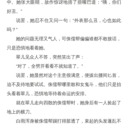
中。她张大眼睛，故作惊讶地捂了捂嘴巴道：“咦，你们
好丑。”
说罢，她忍不住又问一句：“外表那么丑，心也如此
吗？”
她的问题无理又气人，可侏儒帮偏偏谁都不敢接话，
只是恐惧地看着她。
翠儿见众人不答，突然笑出了声：
“对了，全劈开看看不就知道了。”
说罢，她显然对这个主意很满意，便拔出腰间匕首，
迫不及待地要试试。侏儒帮哪里敢和女鬼斗，他们只是抬
头看着翠儿，恐惧地等待着命运的安排。
就在翠儿走向四散的侏儒帮时，她身后有一人捡起了
地上的横刀。
白雨浑身被侏儒帮踢打得脏透了，束起的头发蓬乱不