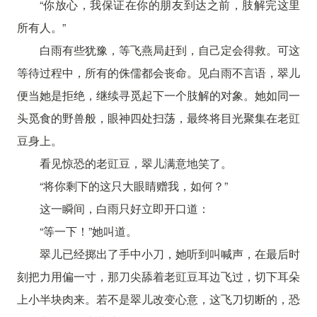
“你放心，我保证在你的朋友到达之前，肢解完这里
所有人。”
白雨有些犹豫，等飞燕局赶到，自己定会得救。可这
等待过程中，所有的侏儒都会丧命。见白雨不言语，翠儿
便当她是拒绝，继续寻觅起下一个肢解的对象。她如同一
头觅食的野兽般，眼神四处扫荡，最终将目光聚集在老豇
豆身上。
看见惊恐的老豇豆，翠儿满意地笑了。
“将你剩下的这只大眼睛赠我，如何？”
这一瞬间，白雨只好立即开口道：
“等一下！”她叫道。
翠儿已经掷出了手中小刀，她听到叫喊声，在最后时
刻把力用偏一寸，那刀尖舔着老豇豆耳边飞过，切下耳朵
上小半块肉来。若不是翠儿改变心意，这飞刀切断的，恐