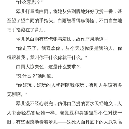
“什么意思？”
翠儿打量着白雨，将她从头到脚地好好欣赏一番，甚
至望了望白雨的手指头。白雨被看得瘆得慌，不由自主地
把手指藏在了背后。
翠儿见白雨有些慌张与羞怯，故作严肃地道：
“你走不了。我喜欢你，从今天起你便是我的人。你
得跟着我，我叫你干什么你就干什么。”
白雨大惊失色，这是什么要求？
“凭什么？”她问道。
“你好玩，好玩的人就得陪我多玩，否则人生该有多
无聊啊。”
翠儿漫不经心说完，仿佛自己提的要求天经地义，人
人都会轻易答应她一样。老豇豆和臭狐狸忍不住对视一
眼，有些困惑地看着翠儿——这死人面具底下的人武功高