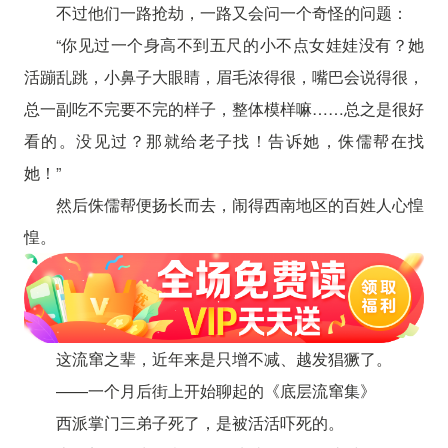
不过他们一路抢劫，一路又会问一个奇怪的问题：
“你见过一个身高不到五尺的小不点女娃娃没有？她
活蹦乱跳，小鼻子大眼睛，眉毛浓得很，嘴巴会说得很，
总一副吃不完要不完的样子，整体模样嘛……总之是很好
看的。没见过？那就给老子找！告诉她，侏儒帮在找
她！”
然后侏儒帮便扬长而去，闹得西南地区的百姓人心惶
惶。
这流窜之辈，近年来是只增不减、越发猖獗了。
——一个月后街上开始聊起的《底层流窜集》
西派掌门三弟子死了，是被活活吓死的。