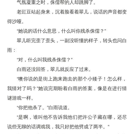
气氛凝重之时，侏儒帮的人却跳脚了。
老豇豆站起身来，沉着脸看着翠儿，说话的声音都变
得沙哑。
“她说的话什么意思，什么叫你残杀侏儒？”
翠儿听完歪了歪头，一副没听懂的样子，转头也问白
雨：
“对，什么叫我残杀侏儒？”
白雨还没回答，翠儿就反应了过来。
“噢你说的是街上跑来跑去的那个小矮子！怎么样，
我猜对了吗？”她说完期盼着白雨的答案，像是在进行猜
谜游戏一样。
“你把他杀了。”白雨说道。
“是啊，谁叫他不告诉我他们把许公子藏在哪，还尽
说些无聊的话调戏我，我只好把他劈成了两半。”