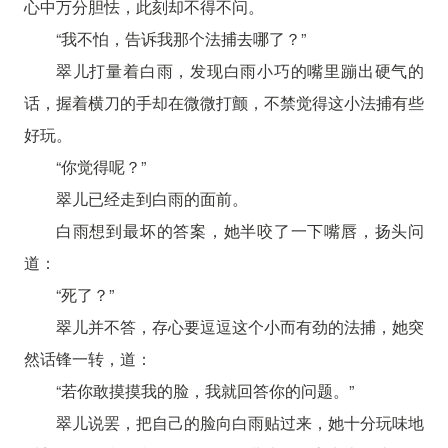
心中万分胆怯，此刻却不得不问。
“我不怕，告诉我那个法捕去哪了？”
翠儿打量着白雨，发现白雨小巧的嘴里蹦出硬气的
话，握着横刀的手却在微微打颤，不禁觉得这小法捕有些
好玩。
“你觉得呢？”
翠儿已经走到白雨的面前。
白雨想到最坏的答案，她半咬了一下嘴唇，扬头问
道：
“死了？”
翠儿并不答，存心要逗逗这个小而有劲的法捕，她突
然话锋一转，道：
“若你敢摸摸我的脸，我就回答你的问题。”
翠儿说罢，把自己的脸向白雨贴过来，她十分玩味地