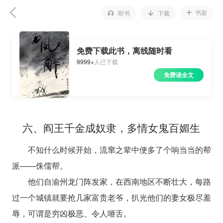
书架
听书
下载
免费下载此书，离线随时看
9999+
人已下载
免费读全文
六、阎王千金成奴隶，多情女鬼百媚生
不知什么时候开始，流窜之辈中便多了个响当当的帮
派——侏儒帮。
他们自渝州龙门阵发家，在西南地区不断壮大，每路
过一个城镇就要抢几家富贵老爷，扒光他们的妻女极尽羞
辱，可谓是穷凶极恶、令人咂舌。