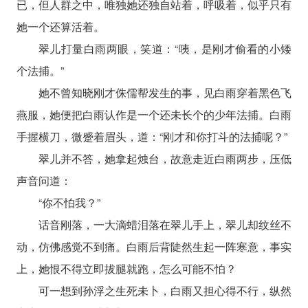
已，但人群之中，唯独她还独自站着，呼吸着，似乎只有
她一个还算活着。
翠儿打量白雨两眼，笑道：“咦，是刚才偷看的小矮
个法捕。”
她不曾知晓刚才侏儒帮发生的事，见白雨穿着黑色飞
燕服，她便把白雨认作是一个还未长个的少年法捕。白雨
手握横刀，微蹙着眉头，道：“刚才和你打斗的法捕呢？”
翠儿并不答，她拿起烛台，故意走近白雨两步，压低
声音问道：
“你不怕我？”
话音刚落，一大滴蜡泪落在翠儿手上，翠儿却纹丝不
动，仿佛感觉不到痛。白雨后背陡然生起一阵寒意，事实
上，她恨不得立即拔腿就跑，怎么可能不怕？
可一想到孙浮之生死未卜，白雨又担心得不行，纵然