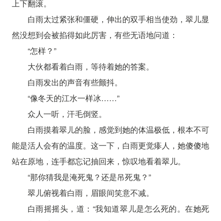
上下翻滚。
白雨太过紧张和僵硬，伸出的双手相当使劲，翠儿显
然没想到会被掐得如此厉害，有些无语地问道：
“怎样？”
大伙都看着白雨，等待着她的答案。
白雨发出的声音有些颤抖。
“像冬天的江水一样冰……”
众人一听，汗毛倒竖。
白雨摸着翠儿的脸，感觉到她的体温极低，根本不可
能是活人会有的温度。这一下，白雨更觉瘆人，她傻傻地
站在原地，连手都忘记抽回来，惊叹地看着翠儿。
“那你猜我是淹死鬼？还是吊死鬼？”
翠儿俯视着白雨，眉眼间笑意不减。
白雨摇摇头，道：“我知道翠儿是怎么死的。在她死