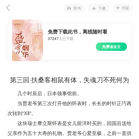
书架
听书
下载
免费下载此书，离线随时看
37247
人已下载
免费读全文
第三回·扶桑客相鼠有体，失魂刀不死何为
几个时辰后，日本领事馆前。
当贾老爷第三次打开他的怀表时，长长的时针正巧再
次转到“ⅩⅡ”。
这块瑞士摩立斯怀表是女儿留洋时买的，回国后送给
父亲作为五十大寿的礼物。贾老爷心爱至极，之前一直供