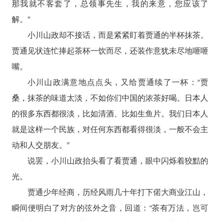
那我就不客套了，总领事先生，我的来意，您应该了
解。”
小川山政却不接话，而是紧紧盯着贾通的半杯抹茶。
贾通见状连忙捧起茶杯一饮而尽，还装作意犹未尽地咂咂
嘴。
小川山政满意地点点头，又给贾通续了一杯：“贾
桑，抹茶的味道太淡，不如你们中国的浓茶好喝。日本人
的很多东西都很淡，比如清酒、比如生鱼片。我们日本人
就是这样一个民族，对任何东西都看得很淡，一般不会主
动和人交朋友。”
说罢，小川山政抬头看了看贾通，眼中闪烁着狡黠的
光。
贾通少年经商，历经风雨几十年打下偌大商业江山，
瞬间便明白了对方的弦外之音，回道：“茶有万法，岂可