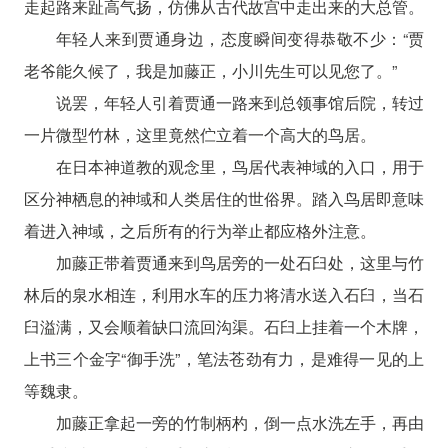
走起路来趾高气扬，仿佛从古代故宫中走出来的大总管。
年轻人来到贾通身边，态度瞬间变得恭敬不少：“贾
老爷能久候了，我是加藤正，小川先生可以见您了。”
说罢，年轻人引着贾通一路来到总领事馆后院，转过
一片微型竹林，这里竟然伫立着一个高大的鸟居。
在日本神道教的观念里，鸟居代表神域的入口，用于
区分神栖息的神域和人类居住的世俗界。踏入鸟居即意味
着进入神域，之后所有的行为举止都应格外注意。
加藤正带着贾通来到鸟居旁的一处石臼处，这里与竹
林后的泉水相连，利用水车的压力将清水送入石臼，当石
臼溢满，又会顺着缺口流回沟渠。石臼上挂着一个木牌，
上书三个金字“御手洗”，笔法苍劲有力，是难得一见的上
等魏隶。
加藤正拿起一旁的竹制柄杓，倒一点水洗左手，再由