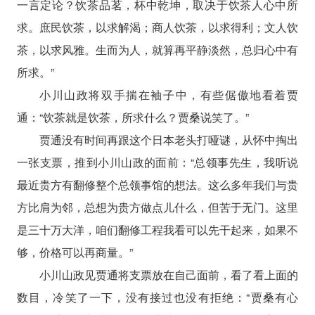
一言定论？饮茶品茗，杯中乾坤，取决于饮茶人心中所
求。庶民饮茶，以求解渴；商人饮茶，以求得利；文人饮
茶，以求风雅。生而为人，就算再平静淡然，总归心中有
所求。”
小川山政将双手揣在袖子中，有些倨傲地看着贾
通：“饮茶就是饮茶，所求什么？贾桑说笑了。”
贾通没有时间再跟这个日本老头打哑谜，从怀中掏出
一张支票，推到小川山政的面前：“总领事先生，我听说
最近贵方有翻修整个总领事馆的想法。这么多年我们与贵
方比肩为邻，总想为贵方做点儿什么，但苦于无门。这里
是三十万大洋，咱们翻修工程我看可以先干起来，如果不
够，价格可以再商量。”
小川山政见贾通将支票放在自己面前，看了看上面的
数目，冷笑了一下，没有接过也没有拒绝：“贾桑有心