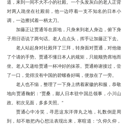
道，来到一间不大不小的社殿。一个头发灰白的老人正背
对两人跪坐在社殿前，他一边哼着一支不知名的日本小
调，一边擦拭着一柄太刀。
加藤正让贾通等在原地，只身来到老人身边，俯下身
子用日语说了两句话。老人点点头，挥手让加藤正下去。
老人站起身对社殿拜了三拜，转身面对贾通，对他做
了个请的手势。贾通不懂日本人的规矩，只能顺势席地而
坐。老人又递给贾通一杯冲好的抹茶。贾通称谢接过，尝
了一口，觉得没有中国的碧螺春好喝，便放在了一旁。
老人也不恼，整理了一下身上绣着家徽的和服，恭敬
地向贾通鞠躬：“贾桑，鄙人日本驻中国总领事，小川山
政。初次见面，多多关照。”
贾通心中冷笑，寻思这东洋弹丸之地，礼数倒是周
到，却不敢把内心想法表现出来，寒暄道：“久仰久仰，