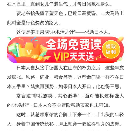
在木匣里，直到女儿佯装生气，才每日佩戴在身边。
贾老爷抬头望了望天色，已近日暮黄昏。二大马路上
此时全是行色匆匆的路人。
这便是姜玉泉“死中求活之计”——求助日本人。
日本人自从接手德国人在山东的权力之后，这些年愈
发膨胀。铁路、矿业、粮食等等，这些命门哪一样不在日
本人手里？陆执再强势，如果日本人开口，他也得三思。
常言道“非我族类，其心必异”，面对陆执这样强大
的“地头蛇”，日本人会不会冒险帮助项家也未可知。
这时，从总领事馆的台阶上下来一个二十出头的年轻
人，身着中国传统长衫，脚上却穿一双擦得锃亮的皮鞋。