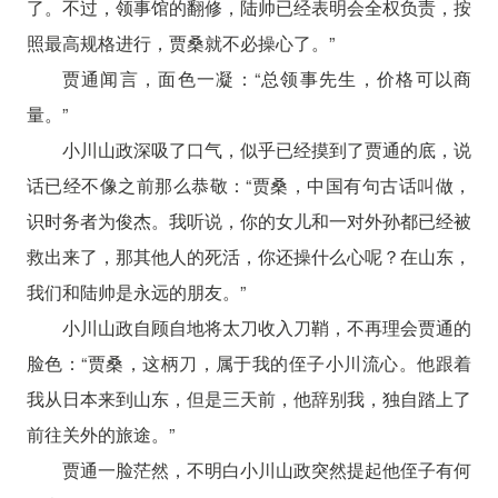
了。不过，领事馆的翻修，陆帅已经表明会全权负责，按
照最高规格进行，贾桑就不必操心了。”
贾通闻言，面色一凝：“总领事先生，价格可以商
量。”
小川山政深吸了口气，似乎已经摸到了贾通的底，说
话已经不像之前那么恭敬：“贾桑，中国有句古话叫做，
识时务者为俊杰。我听说，你的女儿和一对外孙都已经被
救出来了，那其他人的死活，你还操什么心呢？在山东，
我们和陆帅是永远的朋友。”
小川山政自顾自地将太刀收入刀鞘，不再理会贾通的
脸色：“贾桑，这柄刀，属于我的侄子小川流心。他跟着
我从日本来到山东，但是三天前，他辞别我，独自踏上了
前往关外的旅途。”
贾通一脸茫然，不明白小川山政突然提起他侄子有何