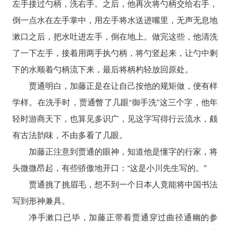
左手接过勺柄，洗右手。之后，他再次将勺柄交给右手，
倒一点水在左手掌中，用左手将水送进嘴里，无声无息地
漱口之后，把水吐进左手，倒在地上。做完这些，他清洗
了一下左手，接着用两手执勺柄，将勺竖起来，让勺中剩
下的水顺着勺柄流下来，最后将柄杓轻放回原处。
贾通明白，加藤正是在让自己按他的规矩做，便有样
学样。在洗手时，贾通瞥了几眼“御手洗”这三个字，他年
轻时游商天下，也算见多识广，见这字写得行云流水，颇
有古法韵味，不由多看了几眼。
加藤正注意到贾通的眼神，知道他是懂字的行家，将
头微微昂起，有些骄傲地开口：“这是小川先生写的。”
贾通挑了挑眉毛，想不到一个日本人竟能将中国书法
写到形神兼具。
净手漱口已毕，加藤正带着贾通穿过曲径通幽的参