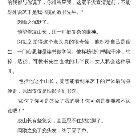
的我都与你说了，你得答应我，这案子没查清楚前，不能
对外说茗丰是我书院的教书先生。”
闵勖之沉默了。
他望着凌山长，用一种挺复杂的眼神。
闵勖之觉得这个老头真的很奇怪，他标榜自己是儒
生，一门心思都是读书做学问。他标榜他们书院干净，纯
粹，透彻。可教书先生也做的出半夜带女人私会这种事
儿。
包括他这个山长，竟然能看到单茗丰的尸体后转身
便走，原因仅仅是怕影响到书院。
“如何？你可是答应了我的呀！你可别是要耍赖不认
账吧！”
凌山长有些急切，甚至忍不住想跳脚了。
闵勖之挠了挠头发，终于应了声。