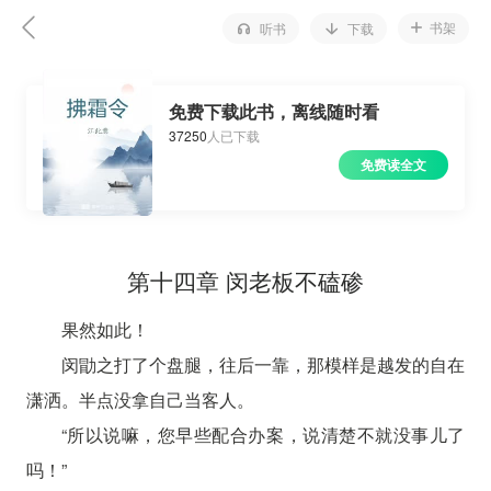
书架
听书
下载
免费下载此书，离线随时看
37250
人已下载
免费读全文
第十四章 闵老板不磕碜
果然如此！
闵勖之打了个盘腿，往后一靠，那模样是越发的自在
潇洒。半点没拿自己当客人。
“所以说嘛，您早些配合办案，说清楚不就没事儿了
吗！”