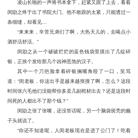
凌山长啪的一声将书本拿下，赶紧又跟了上去，看着
闵勖之终于出了书院大门。他不敢跟的太紧，只能透过一
条细缝，却看见…
“来来来，辛苦兄弟们了啊，大热天儿的，去喝点小
酒舒活舒活。”
闵勖之从一个破破烂烂的蓝色钱袋里摸出了几锭碎
银，正挨个发给那几个凶神恶煞的汉子。
其中一个刀疤脸拿着碎银搁嘴角咬了一口，笑骂
道：“闵老板，你这出手是越来越抠搜了啊，怎么？这段
时间张六毛他们没能帮你多卖几副棺材出去？还是这段时
间死的人都出不了那个钱？”
闵勖之张了张嘴，还没答话呢，另一个脑袋斑秃的癞
子头就说了。
“你还不知道呢，人闵老板现在是进了公门了！吃着