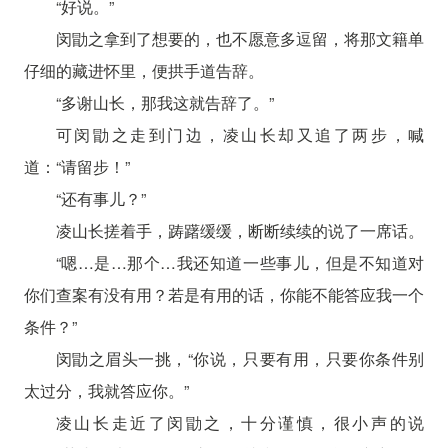
“好说。”
闵勖之拿到了想要的，也不愿意多逗留，将那文籍单
仔细的藏进怀里，便拱手道告辞。
“多谢山长，那我这就告辞了。”
可闵勖之走到门边，凌山长却又追了两步，喊
道：“请留步！”
“还有事儿？”
凌山长搓着手，踌躇缓缓，断断续续的说了一席话。
“嗯…是…那个…我还知道一些事儿，但是不知道对
你们查案有没有用？若是有用的话，你能不能答应我一个
条件？”
闵勖之眉头一挑，“你说，只要有用，只要你条件别
太过分，我就答应你。”
凌山长走近了闵勖之，十分谨慎，很小声的说