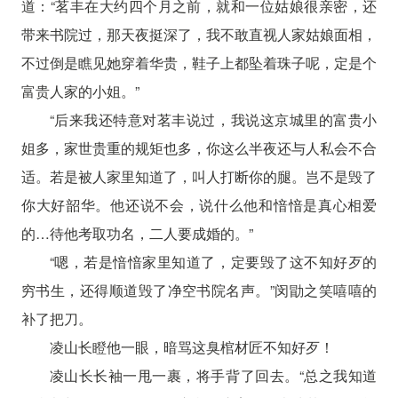
道：“茗丰在大约四个月之前，就和一位姑娘很亲密，还
带来书院过，那天夜挺深了，我不敢直视人家姑娘面相，
不过倒是瞧见她穿着华贵，鞋子上都坠着珠子呢，定是个
富贵人家的小姐。”
“后来我还特意对茗丰说过，我说这京城里的富贵小
姐多，家世贵重的规矩也多，你这么半夜还与人私会不合
适。若是被人家里知道了，叫人打断你的腿。岂不是毁了
你大好韶华。他还说不会，说什么他和愔愔是真心相爱
的…待他考取功名，二人要成婚的。”
“嗯，若是愔愔家里知道了，定要毁了这不知好歹的
穷书生，还得顺道毁了净空书院名声。”闵勖之笑嘻嘻的
补了把刀。
凌山长瞪他一眼，暗骂这臭棺材匠不知好歹！
凌山长长袖一甩一裹，将手背了回去。“总之我知道