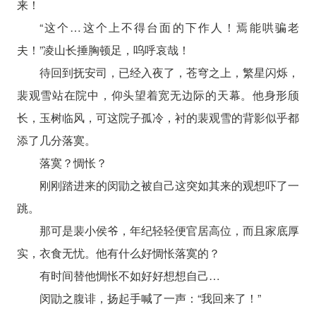
来！
“这个…这个上不得台面的下作人！焉能哄骗老
夫！”凌山长捶胸顿足，呜呼哀哉！
待回到抚安司，已经入夜了，苍穹之上，繁星闪烁，
裴观雪站在院中，仰头望着宽无边际的天幕。他身形颀
长，玉树临风，可这院子孤冷，衬的裴观雪的背影似乎都
添了几分落寞。
落寞？惆怅？
刚刚踏进来的闵勖之被自己这突如其来的观想吓了一
跳。
那可是裴小侯爷，年纪轻轻便官居高位，而且家底厚
实，衣食无忧。他有什么好惆怅落寞的？
有时间替他惆怅不如好好想想自己…
闵勖之腹诽，扬起手喊了一声：“我回来了！”