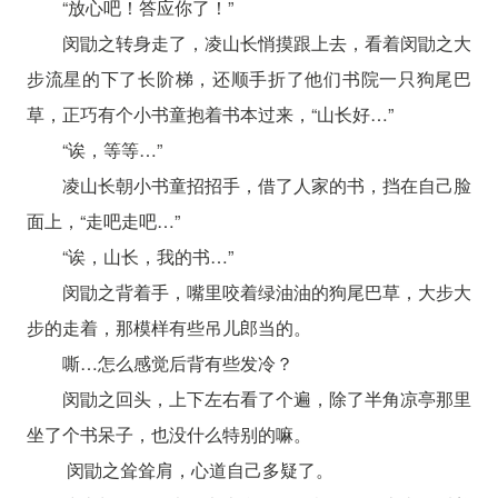
“放心吧！答应你了！”
闵勖之转身走了，凌山长悄摸跟上去，看着闵勖之大
步流星的下了长阶梯，还顺手折了他们书院一只狗尾巴
草，正巧有个小书童抱着书本过来，“山长好…”
“诶，等等…”
凌山长朝小书童招招手，借了人家的书，挡在自己脸
面上，“走吧走吧…”
“诶，山长，我的书…”
闵勖之背着手，嘴里咬着绿油油的狗尾巴草，大步大
步的走着，那模样有些吊儿郎当的。
嘶…怎么感觉后背有些发冷？
闵勖之回头，上下左右看了个遍，除了半角凉亭那里
坐了个书呆子，也没什么特别的嘛。
闵勖之耸耸肩，心道自己多疑了。