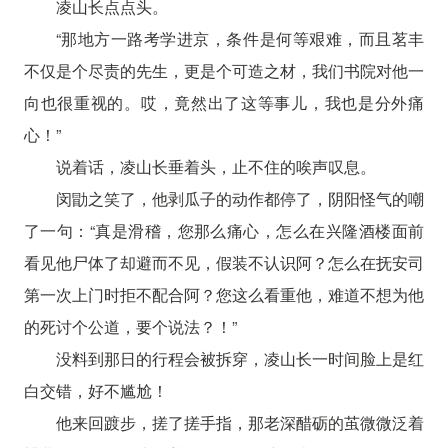
凌山长点点头。
“那地方一路考学进京，条件是何等艰难，而且茗丰
不仅是个尽责的先生，更是个可造之材，我们书院对他一
向也很重视的。哎，竟然出了这等事儿，我也是分外痛
心！”
说着话，凌山长垂着头，止不住的唉声叹息。
闵勖之笑了，他剥瓜子的动作都停了，阴阳怪气的嘲
了一句：“真是滑稽，您那么痛心，怎么在兴隆酒楼面前
看见他尸体了却避而不见，假装不认识阿？怎么在抚安司
第一次上门时拒不配合阿？您这么看重他，难道不想为他
的死讨个公道，要个说法？！”
没料到那日的行程会被拆穿，凌山长一时间脸上是红
白交错，好不尴尬！
他来回踱步，搓了搓手指，那老深醋砺的茧微微泛着