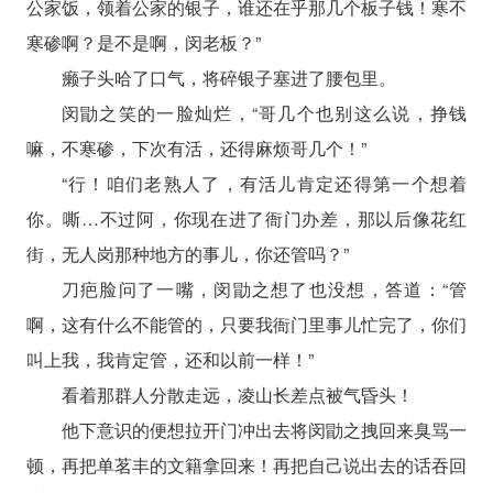
公家饭，领着公家的银子，谁还在乎那几个板子钱！寒不
寒碜啊？是不是啊，闵老板？”
癞子头哈了口气，将碎银子塞进了腰包里。
闵勖之笑的一脸灿烂，“哥几个也别这么说，挣钱
嘛，不寒碜，下次有活，还得麻烦哥几个！”
“行！咱们老熟人了，有活儿肯定还得第一个想着
你。嘶…不过阿，你现在进了衙门办差，那以后像花红
街，无人岗那种地方的事儿，你还管吗？”
刀疤脸问了一嘴，闵勖之想了也没想，答道：“管
啊，这有什么不能管的，只要我衙门里事儿忙完了，你们
叫上我，我肯定管，还和以前一样！”
看着那群人分散走远，凌山长差点被气昏头！
他下意识的便想拉开门冲出去将闵勖之拽回来臭骂一
顿，再把单茗丰的文籍拿回来！再把自己说出去的话吞回