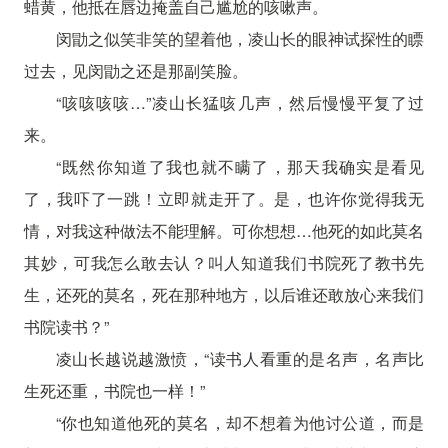
蜡黄，他抵在唇边掩盖自己尴尬的咳嗽声。
闵勖之似笑非笑的望着他，凌山长的眼神试探性的瞟
过去，见闵勖之还是那副笑脸。
“咳咳咳咳…”凌山长猛咳几声，然后慢慢平复了过
来。
“既然你知道了我也就不瞒了，那天我确实是看见
了，我吓了一跳！立即就走开了。是，也许你觉得我无
情，对我这种做法不能理解。可你想想…他死的如此莫名
其妙，可我怎么敢去认？叫人知道我们书院死了教书先
生，还死的莫名，死在那种地方，以后谁还敢放心来我们
书院读书？”
凌山长越说越激愤，“读书人看重的是名声，名声比
生死还重，书院也一样！”
“你也知道他死的莫名，却不想着为他讨公道，而是