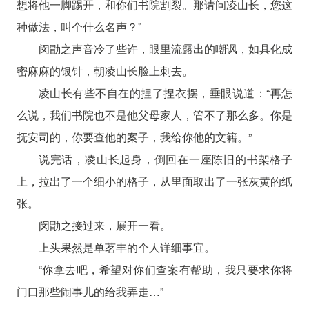
想将他一脚踢开，和你们书院割裂。那请问凌山长，您这
种做法，叫个什么名声？”
闵勖之声音冷了些许，眼里流露出的嘲讽，如具化成
密麻麻的银针，朝凌山长脸上刺去。
凌山长有些不自在的捏了捏衣摆，垂眼说道：“再怎
么说，我们书院也不是他父母家人，管不了那么多。你是
抚安司的，你要查他的案子，我给你他的文籍。”
说完话，凌山长起身，倒回在一座陈旧的书架格子
上，拉出了一个细小的格子，从里面取出了一张灰黄的纸
张。
闵勖之接过来，展开一看。
上头果然是单茗丰的个人详细事宜。
“你拿去吧，希望对你们查案有帮助，我只要求你将
门口那些闹事儿的给我弄走…”