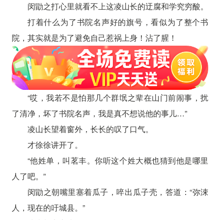
闵勖之打心里就看不上这凌山长的迂腐和学究穷酸。
打着什么为了书院名声好的旗号，看似为了整个书
院，其实就是为了避免自己惹祸上身！沾了腥！
“哎，我若不是怕那几个群氓之辈在山门前闹事，扰
了清净，坏了书院名声，我是真不想说他的事儿…”
凌山长望着窗外，长长的叹了口气。
才徐徐讲开了。
“他姓单，叫茗丰。你听这个姓大概也猜到他是哪里
人了吧。”
闵勖之朝嘴里塞着瓜子，啐出瓜子壳，答道：“弥涑
人，现在的吁城县。”