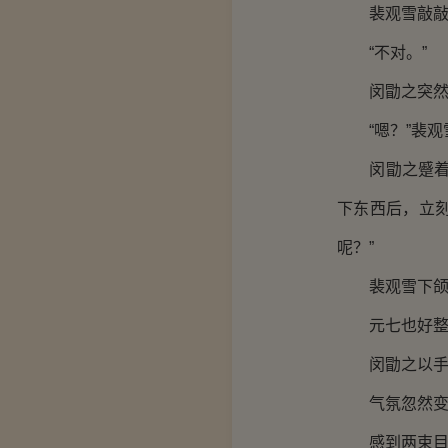
裴观雪敲敲了
“不对。”
闵勖之突然抬
“嗯？”裴观雪
闵勖之蹙着眉
下东西后，立
呢？”
裴观雪下颌轻
元七也好整
闵勖之以手做
气氛忽然变
感到两束目光