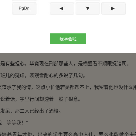
拱手应声，“可是二爷，咱们不等刑部，就这么直接去插手这
闵勖之身上扫了一眼，笑说：“先去了再说，回头你到刑部去
我学会啦
我们抚谙司另一件案子，要求京兆府移案给我们。”
有些担心，毕竟现在刑部那些人，是横竖看不顺眼抚谙司。
儿的疑虑，裴观雪耐心的多说了几句。
道承了我的情，这点小忙他若是都帮不上，我留着他也没什么用
着话，字里行间却透着一股子狠意。
呆，那二人已经出了酒楼。
！等等我！”
养青年才俊，出来的学生要么高中入仕，要么也能做个夫