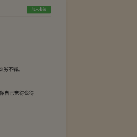
加入书架
顽劣不羁。
你自己觉得说得
。