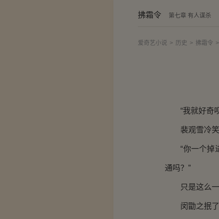
拂霜令
第七章 有人谋杀
爱奇艺小说
>
历史
>
拂霜令
>
“我就好奇呗
裴观雪冷笑一
“你一个掉进
通吗？”
只是这么一说
闵勖之抿了抿