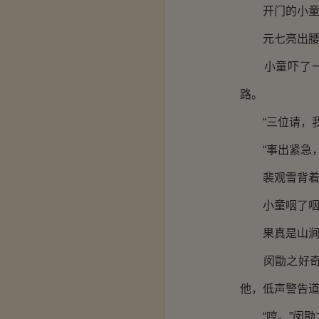
开门的小童疑
元七亮出腰牌
小童吓了一跳
路。
“三位请，我
“事出紧急，
裴观雪背着手
小童咽了咽喉
果真是山涧静
闵勖之好奇的
他，低声警告道
“哼。”闵勖