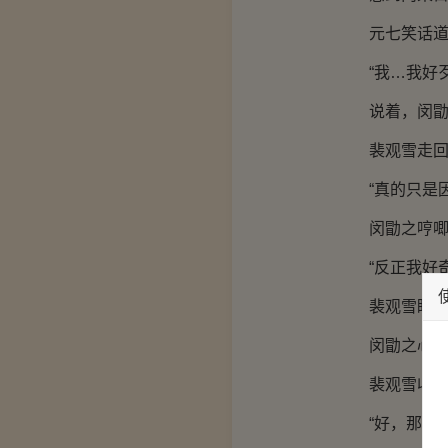
元七笑话道：
“我…我好歹
说着，闵勖之
裴观雪走回他
“真的只是因
闵勖之哼唧两
“反正我好奇
裴观雪睨着闵
闵勖之心里一
裴观雪收回长
“好，那就去