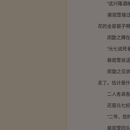
“这兴隆酒楼
裴观雪接过元
花的全是银子
闵勖之蹲在地
“元七说死者
裴观雪说话时
闵勖之见状，
走了。估计是什
二人各说各话
还是元七好不
“二爷，您的
裴观雪回头，