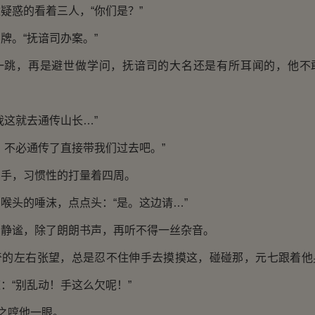
惑的看着三人，“你们是？”
。“抚谙司办案。”
，再是避世做学问，抚谙司的大名还是有所耳闻的，他不
这就去通传山长…”
不必通传了直接带我们过去吧。”
，习惯性的打量着四周。
头的唾沫，点点头：“是。这边请…”
谧，除了朗朗书声，再听不得一丝杂音。
左右张望，总是忍不住伸手去摸摸这，碰碰那，元七跟着他
：“别乱动！手这么欠呢！”
之哼他一眼。