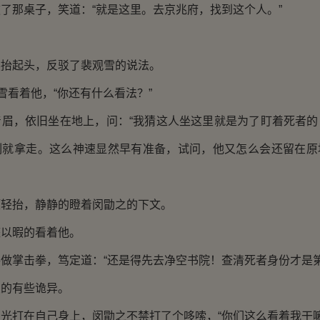
那桌子，笑道：“就是这里。去京兆府，找到这个人。”
起头，反驳了裴观雪的说法。
看着他，“你还有什么看法？”
，依旧坐在地上，问：“我猜这人坐这里就是为了盯着死者的
刻就拿走。这么神速显然早有准备，试问，他又怎么会还留在原
抬，静静的瞪着闵勖之的下文。
以暇的看着他。
掌击拳，笃定道：“还是得先去净空书院！查清死者身份才是第
的有些诡异。
打在自己身上，闵勖之不禁打了个哆嗦，“你们这么看着我干嘛