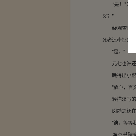
“是！”元七
义？”
裴观雪目光在
死者还牵扯到了
“是。”
元七也许还是
瞧得出小跟班
“放心，言文
轻描淡写的说
闵勖之还在发
“诶，等等我
净空书院多培