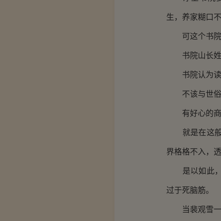
生，养家糊口
可这个书院扬
书院山长姓凌
书院认为读书
不该与世俗同
有好心的商人
就是在这般艰
界格格不入，
是以如此，净
过于死脑筋。
当裴观雪一行