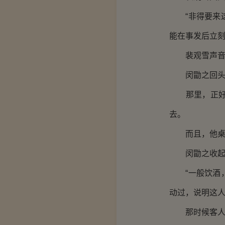
“非得要来这
能在事发后立刻
裴观雪声音似
闵勖之回头
那里，正好对
去。
而且，他桌上
闵勖之收起了
“一般饮酒，
动过，说明这人
那时候客人正