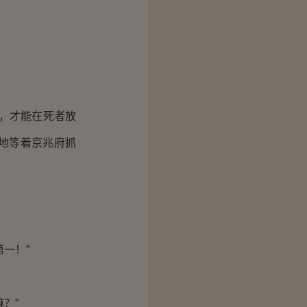
，才能在死者放
地等着京兆府抓
一！”
？”