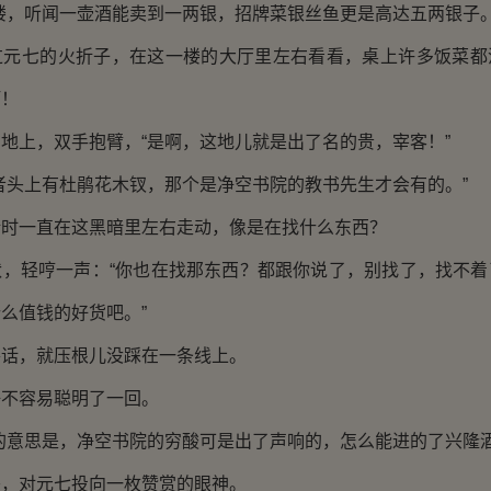
，听闻一壶酒能卖到一两银，招牌菜银丝鱼更是高达五两银子。
七的火折子，在这一楼的大厅里左右看看，桌上许多饭菜都
啊！
上，双手抱臂，“是啊，这地儿就是出了名的贵，宰客！”
头上有杜鹃花木钗，那个是净空书院的教书先生才会有的。”
一直在这黑暗里左右走动，像是在找什么东西？
轻哼一声：“你也在找那东西？都跟你说了，别找了，找不着
么值钱的好货吧。”
，就压根儿没踩在一条线上。
容易聪明了一回。
意思是，净空书院的穷酸可是出了声响的，怎么能进的了兴隆酒
对元七投向一枚赞赏的眼神。