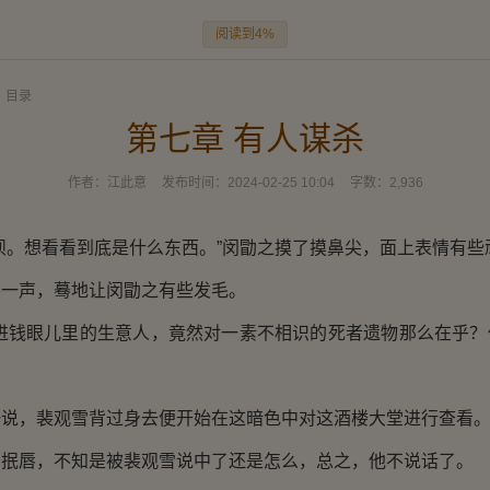
阅读到4%
目录
第七章 有人谋杀
作者：
江此意
发布时间：
2024-02-25 10:04
字数：
2,936
。想看看到底是什么东西。”闵勖之摸了摸鼻尖，面上表情有些
声，蓦地让闵勖之有些发毛。
钱眼儿里的生意人，竟然对一素不相识的死者遗物那么在乎？
，裴观雪背过身去便开始在这暗色中对这酒楼大堂进行查看
唇，不知是被裴观雪说中了还是怎么，总之，他不说话了。