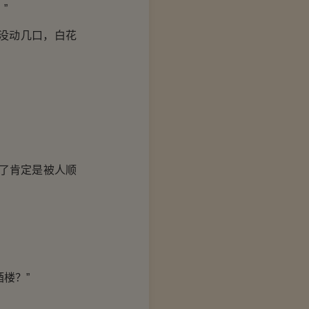
”
没动几口，白花
了肯定是被人顺
楼？”