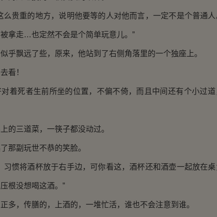
么贵重的地方，说明他要等的人对他而言，一定不是个普通人
被拿走…也定然不会是个简单玩意儿。”
乎飘远了些，原来，他站到了右侧角落里的一个独座上。
去看！
着死者生前所坐的位置，不偏不倚，而且中间还有个小过道
的三道菜，一筷子都没动过。
那副玩世不恭的笑脸。
习惯将酒杯放于右手边，可你看这，酒杯还和酒壶一起放在桌
压根没想喝这酒。”
多，传膳的，上酒的，一堆忙活，谁也不会注意到谁。