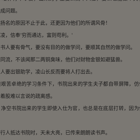
不成问题。
名的原因不止于此，还更因为他们的所谓风骨！
，信奉‘穷而通达，富则苟利。‘
人要有骨气，要没有目的的做学问，要顺其自然的做学问。
流，不该闻那二两铜臭味，他们对财物金银如避猛兽。
要出银助学，凌山长反而要将人打出去。
苦卓绝的学习条件下，书院出来的学生夫子都自带屏障，仿
透着股难以言说的疏离感。
空书院出来的学生即使入仕为官，也总是在底层打转，因为
人抵达书院时，天未大亮，已传来朗朗读书声。