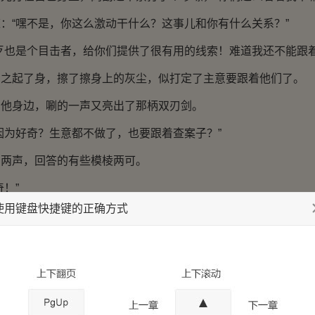
“嘿不是，你这么激动干什么？这事儿和你有什么关系？”
也是个目击者，给你们提供了很有用的线索！难道我还不能跟着
起了身，擦了擦身上的灰尘，似打定了主意要跟着他们了。
身边，唰的一声又亮出了那柄双刃剑。
为好奇？生意都不做了，也要跟着查案子？”
声，回答的有些模棱两可。
！”
使用键盘快捷键的正确方式
勖之，那神情里有些深意，似笑非笑的一双眸子扫在闵勖之身
咯噔，竟然感觉被这道眼神刺破，将自己的秘密全给戳破了似
剑，再度转身，身上的披风唰的作响，灌了一阵风在闵勖之脸
净空书院看个究竟！”