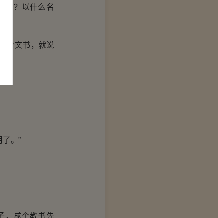
案子？以什么名
要个文书，就说
了。”
子，成个教书先