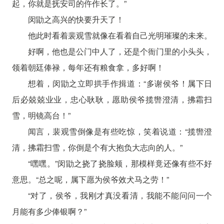
起，你就是抚安司的仵作长了。”
闵勖之高兴的快要升天了！
他此时看着裴观雪就像在看着自己光明璀璨的未来。
好啊，他也是公门中人了，还是个衙门里的小头头，
领着朝廷俸禄，每年还有粮食拿，多好啊！
想着，闵勖之立即拱手作揖道：“多谢侯爷！属下日
后必兢兢业业，忠心耿耿，愿助侯爷揽辔澄清，拂霜扫
雪，明镜高台！”
闻言，裴观雪倒像是有些吃惊，笑着说道：“揽辔澄
清，拂霜扫雪，你倒是个有大抱负大志向的人。”
“嘿嘿。”闵勖之挠了挠脸颊，那模样竟还像有些不好
意思。“总之呢，属下愿为侯爷效犬马之劳！”
“对了，侯爷，我刚才真没看清，我能不能问问一个
月能有多少俸银啊？”