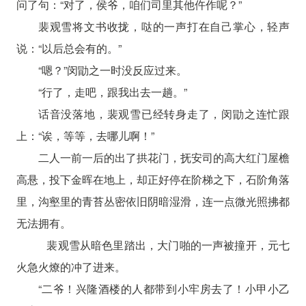
问了句：“对了，侯爷，咱们司里其他仵作呢？”
裴观雪将文书收拢，哒的一声打在自己掌心，轻声
说：“以后总会有的。”
“嗯？”闵勖之一时没反应过来。
“行了，走吧，跟我出去一趟。”
话音没落地，裴观雪已经转身走了，闵勖之连忙跟
上：“诶，等等，去哪儿啊！”
二人一前一后的出了拱花门，抚安司的高大红门屋檐
高悬，投下金晖在地上，却正好停在阶梯之下，石阶角落
里，沟壑里的青苔丛密依旧阴暗湿滑，连一点微光照拂都
无法拥有。
裴观雪从暗色里踏出，大门啪的一声被撞开，元七
火急火燎的冲了进来。
“二爷！兴隆酒楼的人都带到小牢房去了！小甲小乙