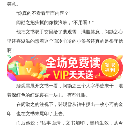
笑意。
“你真的不看看里面内容？”
闵勖之把头摇的像拨浪鼓，“不用看！”
他把文书双手交回给了裴观雪，满脸笑意，闵勖之心
里还喜滋滋的想着这个面冷心冷的小侯爷还真的是很守信
啊！
裴观雪展开文书一看，闵勖之三个大字墨迹未干，混
着深红色的红泥裹在一块儿，有些扎眼。
在闵勖之的注视下，裴观雪从袖中摸出一枚小巧的金
印，也在文书末尾印了上去。
而后他说：“话事面清，文书加印，契约生效，从今