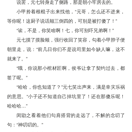
说罢，元七转身走了侧路，那是朝小牢房去的。
小甲拎着根棍子出来找他，“元哥，怎么还不进来，
等你呢！这厨子说话颠三倒四的，可别是被打傻了！”
“诶，不是，你笑啥啊！七，你可别吓兄弟啊！”
元七摸了摸脸颊，强行收回了笑容，勾着小甲脖子便
朝里走，说：“前几日你们不是说司里如今缺人嘛，这不
就来了。”
“哦，你说那小棺材匠啊，侯爷让拿了契约过去，都
签了呢。”
“哈哈，你也知道了？”元七笑出声来，满是幸灾乐祸
的意思。“小子还不知道自己掉坑里了！还在那傻乐呢！
哈哈哈…”
闵勖之看着他们勾肩搭背的走远了，不解的念叨了
句：“神叨叨的。”