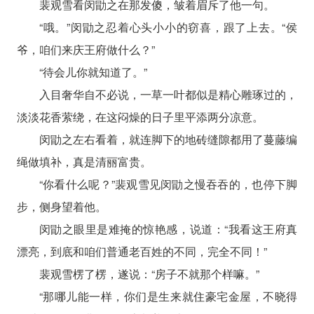
裴观雪看闵勖之在那发傻，皱着眉斥了他一句。
“哦。”闵勖之忍着心头小小的窃喜，跟了上去。“侯
爷，咱们来庆王府做什么？”
“待会儿你就知道了。”
入目奢华自不必说，一草一叶都似是精心雕琢过的，
淡淡花香萦绕，在这闷燥的日子里平添两分凉意。
闵勖之左右看着，就连脚下的地砖缝隙都用了蔓藤编
绳做填补，真是清丽富贵。
“你看什么呢？”裴观雪见闵勖之慢吞吞的，也停下脚
步，侧身望着他。
闵勖之眼里是难掩的惊艳感，说道：“我看这王府真
漂亮，到底和咱们普通老百姓的不同，完全不同！”
裴观雪楞了楞，遂说：“房子不就那个样嘛。”
“那哪儿能一样，你们是生来就住豪宅金屋，不晓得