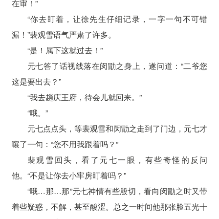
在审！”
“你去盯着，让徐先生仔细记录，一字一句不可错
漏！”裴观雪语气严肃了许多。
“是！属下这就过去！”
元七答了话视线落在闵勖之身上，遂问道：“二爷您
这是要出去？”
“我去趟庆王府，待会儿就回来。”
“哦。”
元七点点头，等裴观雪和闵勖之走到了门边，元七才
嚷了一句：“您不用我跟着吗？”
裴观雪回头，看了元七一眼，有些奇怪的反问
他。“不是让你去小牢房盯着吗？”
“哦…那…那”元七神情有些殷切，看向闵勖之时又带
着些疑惑，不解，甚至酸涩。总之一时间他那张脸五光十