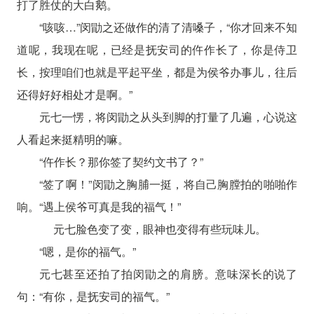
打了胜仗的大白鹅。
“咳咳…”闵勖之还做作的清了清嗓子，“你才回来不知
道呢，我现在呢，已经是抚安司的仵作长了，你是侍卫
长，按理咱们也就是平起平坐，都是为侯爷办事儿，往后
还得好好相处才是啊。”
元七一愣，将闵勖之从头到脚的打量了几遍，心说这
人看起来挺精明的嘛。
“仵作长？那你签了契约文书了？”
“签了啊！”闵勖之胸脯一挺，将自己胸膛拍的啪啪作
响。“遇上侯爷可真是我的福气！”
元七脸色变了变，眼神也变得有些玩味儿。
“嗯，是你的福气。”
元七甚至还拍了拍闵勖之的肩膀。意味深长的说了
句：“有你，是抚安司的福气。”