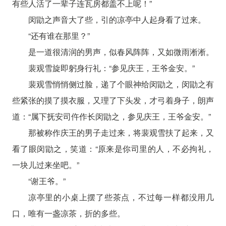
有些人活了一辈子连瓦房都盖不上呢！”
闵勖之声音大了些，引的凉亭中人起身看了过来。
“还有谁在那里？”
是一道很清润的男声，似春风阵阵，又如微雨淅淅。
裴观雪旋即躬身行礼：“参见庆王，王爷金安。”
裴观雪悄悄侧过脸，递了个眼神给闵勖之，闵勖之有
些紧张的摸了摸衣服，又理了下头发，才弓着身子，朗声
道：“属下抚安司仵作长闵勖之，参见庆王，王爷金安。”
那被称作庆王的男子走过来，将裴观雪扶了起来，又
看了眼闵勖之，笑道：“原来是你司里的人，不必拘礼，
一块儿过来坐吧。”
“谢王爷。”
凉亭里的小桌上摆了些茶点，不过每一样都没用几
口，唯有一盏凉茶，折的多些。