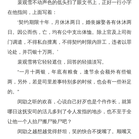
裴观雪不动声色的低头扫了眼文书上，正好一行小字
在他指间，上面写着：
‘契约期限十年，月休沐两日，婚丧嫁娶各有休沐两
日。因公而伤，亡，均有公中支出体恤。除上官及上司衙
门调遣，不得私自擅离，不得契约时限内辞工，违者以罪
论处，并罚银十万两。’
裴观雪将它轻轻遮住，回答的轻描淡写。
“一月十两银，年底有粮食，逢节余会额外有些银
两，另外，若是司里差事特别多的时候，也会有一些补足
的。”
闵勖之听的欢喜，心说自己好歹也是个仵作长，就算
哪日这抚安司的活儿多到了令人发指的地步，也不至于全
让他一个人抬尸搬尸验尸吧？
闵勖之越想越觉得舒坦，笑的快合不拢嘴了。顺嘴又