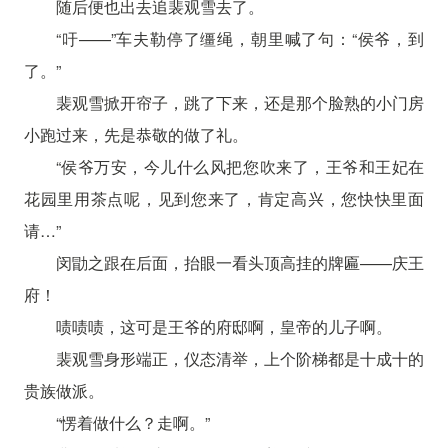
随后便也出去追裴观雪去了。
“吁——”车夫勒停了缰绳，朝里喊了句：“侯爷，到
了。”
裴观雪掀开帘子，跳了下来，还是那个脸熟的小门房
小跑过来，先是恭敬的做了礼。
“侯爷万安，今儿什么风把您吹来了，王爷和王妃在
花园里用茶点呢，见到您来了，肯定高兴，您快快里面
请…”
闵勖之跟在后面，抬眼一看头顶高挂的牌匾——庆王
府！
啧啧啧，这可是王爷的府邸啊，皇帝的儿子啊。
裴观雪身形端正，仪态清举，上个阶梯都是十成十的
贵族做派。
“愣着做什么？走啊。”