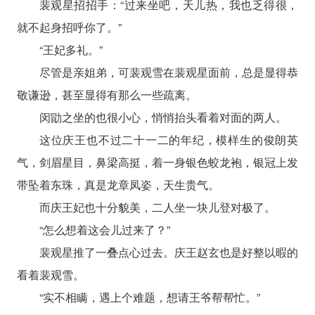
裴观星招招手：“过来坐吧，天儿热，我也乏得很，
就不起身招呼你了。”
“王妃多礼。”
尽管是亲姐弟，可裴观雪在裴观星面前，总是显得恭
敬谦逊，甚至显得有那么一些疏离。
闵勖之坐的也很小心，悄悄抬头看着对面的两人。
这位庆王也不过二十一二的年纪，模样生的俊朗英
气，剑眉星目，鼻梁高挺，着一身银色蛟龙袍，银冠上发
带坠着东珠，真是龙章凤姿，天生贵气。
而庆王妃也十分貌美，二人坐一块儿登对极了。
“怎么想着这会儿过来了？”
裴观星推了一叠点心过去。庆王赵玄也是好整以暇的
看着裴观雪。
“实不相瞒，遇上个难题，想请王爷帮帮忙。”