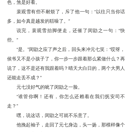
色，煞是好看。
裴观雪有些不耐烦了，斥了他一句：“以往只当你话
多，如今真是越发的聒噪了。”
说完，裴观雪抬脚便走，还催了闵勖之一句：“快
些。”
“是。”闵勖之应了声之后，回头来冲元七笑：“哎呀，
侯爷又不是小孩子了，你一步一步跟着那么紧做什么？再
说了，这不是还有我跟着吗？晴天大白日的，两个大男人
还能走丢不成？”
元七没好气的呲了闵勖之一脸。
“谁管你啊！还有，你怎么还赖着在我们抚安司不
走？”
嘿，说这话，闵勖之可就不乐意了。
他挽起袖子，走回了元七身边，头一扬，那模样像个