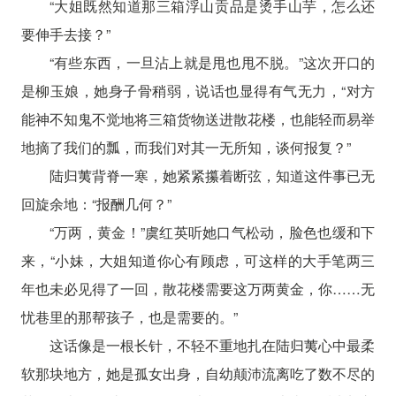
“大姐既然知道那三箱浮山贡品是烫手山芋，怎么还
要伸手去接？”
“有些东西，一旦沾上就是甩也甩不脱。”这次开口的
是柳玉娘，她身子骨稍弱，说话也显得有气无力，“对方
能神不知鬼不觉地将三箱货物送进散花楼，也能轻而易举
地摘了我们的瓢，而我们对其一无所知，谈何报复？”
陆归荑背脊一寒，她紧紧攥着断弦，知道这件事已无
回旋余地：“报酬几何？”
“万两，黄金！”虞红英听她口气松动，脸色也缓和下
来，“小妹，大姐知道你心有顾虑，可这样的大手笔两三
年也未必见得了一回，散花楼需要这万两黄金，你……无
忧巷里的那帮孩子，也是需要的。”
这话像是一根长针，不轻不重地扎在陆归荑心中最柔
软那块地方，她是孤女出身，自幼颠沛流离吃了数不尽的