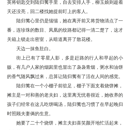
英将钥匙交到陆归荑手里，自去安排人手，柳玉娘则趁着
天还没亮，回二楼找她提前盯上的客人。
陆归荑心里仍是惴惴，她在离开前又将货物清点了一
番，连珍珠的数目、凤凰的纹路都记得一清二楚了，这才
关箱上锁走出密室，从暗道离开了散花楼。
天边一抹鱼肚白。
街上已有了零星人影，多是赶路的行人和早起的小
贩，有几户人家的烟囱里也冒出了袅袅青烟，粥水和油饼
的香气随风飘过来，总算让陆归荑有了活在人间的感觉。
陆归荑在一个小棚子前驻足，棚子下面支着烧饼摊，
摊主是一对和善的老夫妇，这里离无忧巷很近，她收养的
孩子们经常在这儿吃饼喝汤，陆归荑也习惯了在早起晚归
时照顾夫妻俩的生意。
她要了二十个烧饼，摊主夫妇喜笑颜开地忙活起来，