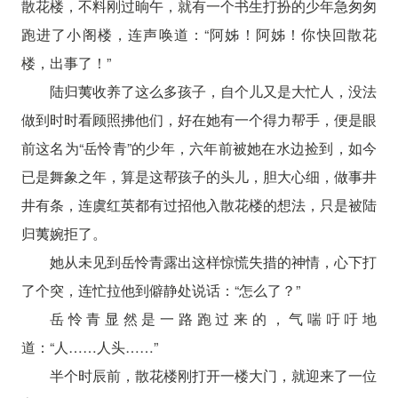
散花楼，不料刚过晌午，就有一个书生打扮的少年急匆匆
跑进了小阁楼，连声唤道：“阿姊！阿姊！你快回散花
楼，出事了！”
陆归荑收养了这么多孩子，自个儿又是大忙人，没法
做到时时看顾照拂他们，好在她有一个得力帮手，便是眼
前这名为“岳怜青”的少年，六年前被她在水边捡到，如今
已是舞象之年，算是这帮孩子的头儿，胆大心细，做事井
井有条，连虞红英都有过招他入散花楼的想法，只是被陆
归荑婉拒了。
她从未见到岳怜青露出这样惊慌失措的神情，心下打
了个突，连忙拉他到僻静处说话：“怎么了？”
岳怜青显然是一路跑过来的，气喘吁吁地
道：“人……人头……”
半个时辰前，散花楼刚打开一楼大门，就迎来了一位