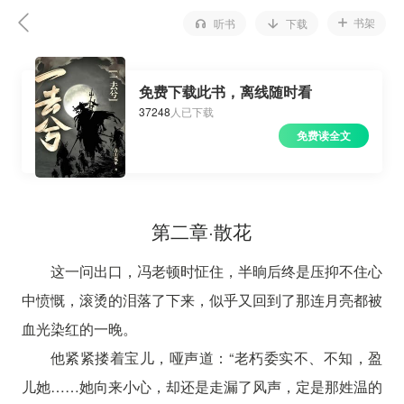
书架
听书
下载
免费下载此书，离线随时看
37248
人已下载
免费读全文
第二章·散花
这一问出口，冯老顿时怔住，半晌后终是压抑不住心
中愤慨，滚烫的泪落了下来，似乎又回到了那连月亮都被
血光染红的一晚。
他紧紧搂着宝儿，哑声道：“老朽委实不、不知，盈
儿她……她向来小心，却还是走漏了风声，定是那姓温的