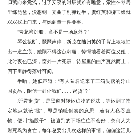
归荑向来觉浅，过了安寝的时辰就难有睡意，索性在琴房
里练琵琶，没想到一支曲子刚弹过半，虞红英和柳玉娘就
双双找上门来，与她商量一件要事。
“青龙湾沉船，竟不是一场意外？”
琴弦拨断，琵琶声停，断弦在陆归荑的手背上狠狠抽
出一道血痕，她顾不得这点刺痛，惊愕地看着两位义姐，
此时夜色已深，窗外一片死寂，待屋里的曲声戛然而止，
四下里静得落针可闻。
半晌，她低声道：“有人匿名送来了三箱失落的浮山
国贡品，附信一封让我们……‘起货’？”
所谓“起货”，是黑道对转运赃物的说法，等运到了指
定地点就该“挑”，即是销赃倒卖的意思，若有人私吞赃
物，便叫“掐股子”，被逮到的下场往往不会好，奈何人为
财死鸟为食亡，每年总要出几次这样的事情，偏偏这活儿