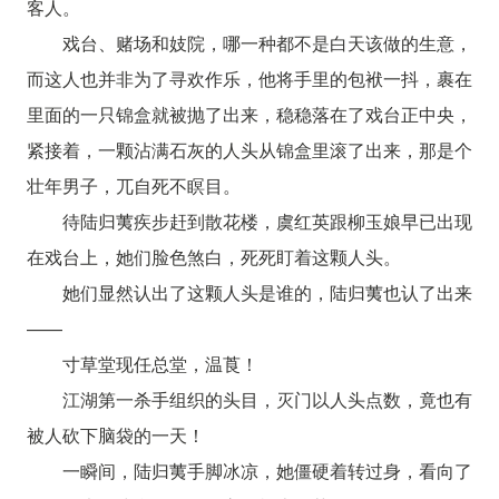
客人。
戏台、赌场和妓院，哪一种都不是白天该做的生意，
而这人也并非为了寻欢作乐，他将手里的包袱一抖，裹在
里面的一只锦盒就被抛了出来，稳稳落在了戏台正中央，
紧接着，一颗沾满石灰的人头从锦盒里滚了出来，那是个
壮年男子，兀自死不瞑目。
待陆归荑疾步赶到散花楼，虞红英跟柳玉娘早已出现
在戏台上，她们脸色煞白，死死盯着这颗人头。
她们显然认出了这颗人头是谁的，陆归荑也认了出来
——
寸草堂现任总堂，温莨！
江湖第一杀手组织的头目，灭门以人头点数，竟也有
被人砍下脑袋的一天！
一瞬间，陆归荑手脚冰凉，她僵硬着转过身，看向了