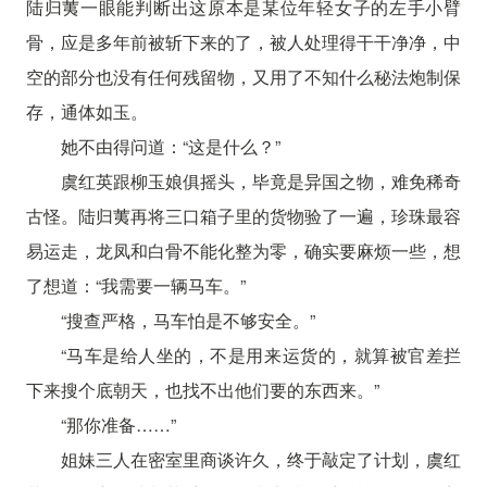
陆归荑一眼能判断出这原本是某位年轻女子的左手小臂
骨，应是多年前被斩下来的了，被人处理得干干净净，中
空的部分也没有任何残留物，又用了不知什么秘法炮制保
存，通体如玉。
她不由得问道：“这是什么？”
虞红英跟柳玉娘俱摇头，毕竟是异国之物，难免稀奇
古怪。陆归荑再将三口箱子里的货物验了一遍，珍珠最容
易运走，龙凤和白骨不能化整为零，确实要麻烦一些，想
了想道：“我需要一辆马车。”
“搜查严格，马车怕是不够安全。”
“马车是给人坐的，不是用来运货的，就算被官差拦
下来搜个底朝天，也找不出他们要的东西来。”
“那你准备……”
姐妹三人在密室里商谈许久，终于敲定了计划，虞红