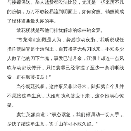
与接镖保送、杀人越货都没法比较，尤其是一些来历不凡
的赃物，万万不敢轻易流到明面上，如何窝赃、销赃就成
了绿林盗匪最头疼的事。
散花楼就是帮他们排忧解难的绿林销金窟。
“青龙湾沉船既是人为，势必惊动夜枭，我听说现任
指挥使裴霁是个活阎王，自其接掌无咎刀以来，不知多少
人做了他的刀下亡魂，事发已过月余，江湖上却连一点风
吹草动都没传开，只怕裴霁已经掌握了至少一条明晰线
索，正在顺藤摸瓜！”
当今朝廷残暴，这件事又非比寻常，陆归荑自个儿并
不愿接这单生意，大姐却执意答应下来，这令她满心惊
疑。
虞红英颔首道：“事态紧急，我们得调动一切人手，
尽快了结这单生意，烫手山芋可不敢久留。”