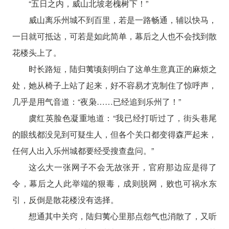
“五日之内，威山北坡老槐树下！”
威山离乐州城不到百里，若是一路畅通，辅以快马，
一日就可抵达，可若是如此简单，幕后之人也不会找到散
花楼头上了。
时长路短，陆归荑顷刻明白了这单生意真正的麻烦之
处，她从椅子上站了起来，好不容易才克制住了惊呼声，
几乎是用气音道：“夜枭……已经追到乐州了！”
虞红英脸色凝重地道：“我已经打听过了，街头巷尾
的眼线都没见到可疑生人，但各个关口都变得森严起来，
任何人出入乐州城都要经受搜查盘问。”
这么大一张网子不会无故张开，官府那边应是得了
令，幕后之人此举端的狠毒，成则脱网，败也可祸水东
引，反倒是散花楼没有选择。
想通其中关窍，陆归荑心里那点怨气也消散了，又听