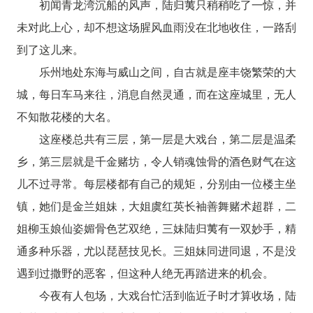
初闻青龙湾沉船的风声，陆归荑只稍稍吃了一惊，并
未对此上心，却不想这场腥风血雨没在北地收住，一路刮
到了这儿来。
乐州地处东海与威山之间，自古就是座丰饶繁荣的大
城，每日车马来往，消息自然灵通，而在这座城里，无人
不知散花楼的大名。
这座楼总共有三层，第一层是大戏台，第二层是温柔
乡，第三层就是千金赌坊，令人销魂蚀骨的酒色财气在这
儿不过寻常。每层楼都有自己的规矩，分别由一位楼主坐
镇，她们是金兰姐妹，大姐虞红英长袖善舞赌术超群，二
姐柳玉娘仙姿媚骨色艺双绝，三妹陆归荑有一双妙手，精
通多种乐器，尤以琵琶技见长。三姐妹同进同退，不是没
遇到过撒野的恶客，但这种人绝无再踏进来的机会。
今夜有人包场，大戏台忙活到临近子时才算收场，陆