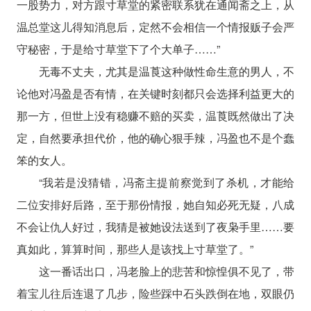
一股势力，对方跟寸草堂的紧密联系犹在通闻斋之上，从
温总堂这儿得知消息后，定然不会相信一个情报贩子会严
守秘密，于是给寸草堂下了个大单子……”
无毒不丈夫，尤其是温莨这种做性命生意的男人，不
论他对冯盈是否有情，在关键时刻都只会选择利益更大的
那一方，但世上没有稳赚不赔的买卖，温莨既然做出了决
定，自然要承担代价，他的确心狠手辣，冯盈也不是个蠢
笨的女人。
“我若是没猜错，冯斋主提前察觉到了杀机，才能给
二位安排好后路，至于那份情报，她自知必死无疑，八成
不会让仇人好过，我猜是被她设法送到了夜枭手里……要
真如此，算算时间，那些人是该找上寸草堂了。”
这一番话出口，冯老脸上的悲苦和惊惶俱不见了，带
着宝儿往后连退了几步，险些踩中石头跌倒在地，双眼仍