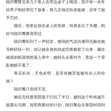
陆归荑瞥见有几个客人在旁边桌子上喝汤，其中有一名年
轻男子刚好用完了饭食，将几文钱交给老板娘，还夸了她
手艺好。
随后，他拿起放在桌上的包袱，转身走出了木棚，刚
好与陆归荑擦肩而过。
陆归荑听到了一声轻笑，微弱的气流仿佛羽毛般在她
耳畔轻轻一扫，却让她全身的鸡皮疙瘩都冒了出来，藏在
袖里的暗器悄然落入掌中，她转头去看对方，竟连一个背
影都瞧不着了。
青石长街，天色未明，是否有幽冥鬼魅尚在人间徘
徊？
陆归荑只觉得不安。
她在无忧巷里陪孩子们玩了半日，越到这个时候越不
能露出马脚，按照商量好的计划，陆归荑会在黄昏时回到