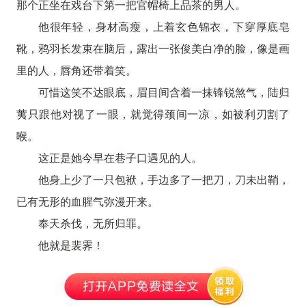
那个正坐在戏台下第一把官帽椅上品茶的男人。
他很年轻，身材高瘦，上着玄色锦衣，下穿厚底皂
靴，鸦羽长发束在脑后，露出一张俊美白净的脸，像是画
里的人，唇角还带着笑。
可惜这笑不达眼底，眉目间含着一抹锋锐煞气，陆归
荑只跟他对视了一眼，就觉得颈间一凉，如被利刃割了
喉。
这正是她今早在巷子口遇见的人。
他身上少了一只包袱，手边多了一把刀，刀未出鞘，
已有无形的血腥气弥漫开来。
奉天杀伐，无所归罪。
他就是裴霁！