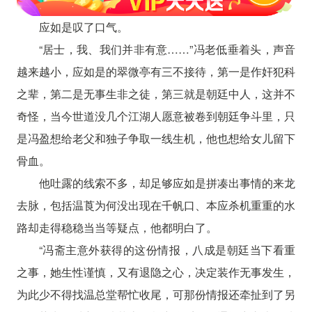
应如是叹了口气。
“居士，我、我们并非有意……”冯老低垂着头，声音
越来越小，应如是的翠微亭有三不接待，第一是作奸犯科
之辈，第二是无事生非之徒，第三就是朝廷中人，这并不
奇怪，当今世道没几个江湖人愿意被卷到朝廷争斗里，只
是冯盈想给老父和独子争取一线生机，他也想给女儿留下
骨血。
他吐露的线索不多，却足够应如是拼凑出事情的来龙
去脉，包括温莨为何没出现在千帆口、本应杀机重重的水
路却走得稳稳当当等疑点，他都明白了。
“冯斋主意外获得的这份情报，八成是朝廷当下看重
之事，她生性谨慎，又有退隐之心，决定装作无事发生，
为此少不得找温总堂帮忙收尾，可那份情报还牵扯到了另