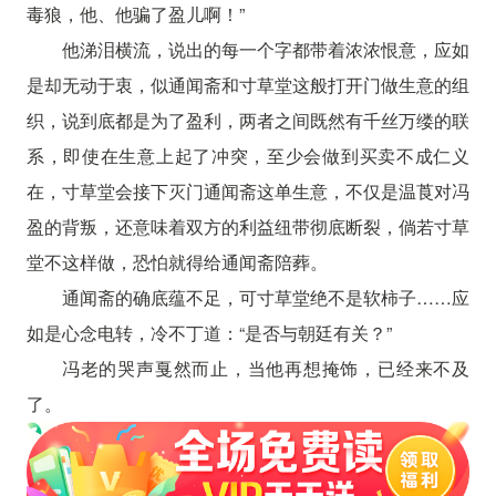
毒狼，他、他骗了盈儿啊！”
他涕泪横流，说出的每一个字都带着浓浓恨意，应如
是却无动于衷，似通闻斋和寸草堂这般打开门做生意的组
织，说到底都是为了盈利，两者之间既然有千丝万缕的联
系，即使在生意上起了冲突，至少会做到买卖不成仁义
在，寸草堂会接下灭门通闻斋这单生意，不仅是温莨对冯
盈的背叛，还意味着双方的利益纽带彻底断裂，倘若寸草
堂不这样做，恐怕就得给通闻斋陪葬。
通闻斋的确底蕴不足，可寸草堂绝不是软柿子……应
如是心念电转，冷不丁道：“是否与朝廷有关？”
冯老的哭声戛然而止，当他再想掩饰，已经来不及
了。