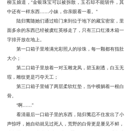
柳玉娘道，“金银珠宝可以被拆散，玉石却不能斩件，其
中还有一样东西……小妹，你亲眼看一看。”
陆归荑随她们通过暗门来到位于地下的藏宝密室，里
面多余的东西已经被虞红英移走了，只有三口红漆木箱一
字排开放在地上。
第一口箱子里堆满光彩照人的珍珠，每一颗都有指肚
大小；
第二口箱子里放着一对玉雕龙凤，碧玉剔透，白玉无
瑕，雕纹更是巧夺天工；
第三口箱子里铺了两层柔软红垫，当中横躺着一根白
骨。
“啊……”
看清最后一口箱子里的东西，陆归荑忍不住发出了小
声惊呼，她自幼就见过死人，荒野的白骨更是屡见不鲜，