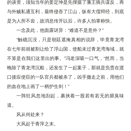
的谈资，须知当年的姜定坤是先撺掇了藩王骑兵谋反，再
与外贼私通互利，最终侵吞了江山，纵有大儒辩经，到底
是为人所不齿，故消息传开以后，许多人拍掌称快。
一念及此，他面露讶异：“难道不是意外？”
“触礁沉没，只是朝廷遮掩真相的说辞，毕竟青龙湾
在七年前就被割让给了浮山国，使船未过青龙湾海域，就
不算是在我们这里出的事。”冯老深吸一口气，“然而，当
晚除了青龙湾沉船，还发生了一起案子，那就是负责在渡
口接应使臣的一队官兵都被杀了，凶手撤走之前，用他们
的血在地上画了一柄护生剑！”
一阵狂风忽地刮起，裹挟着一股若有若无的腥臭味
道。
风从何处来？
大风起于青萍之末。