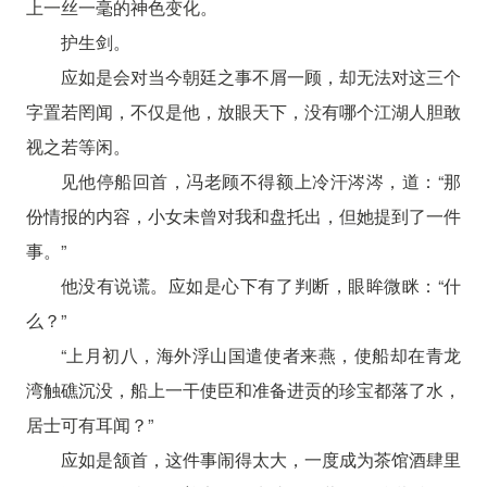
上一丝一毫的神色变化。
护生剑。
应如是会对当今朝廷之事不屑一顾，却无法对这三个
字置若罔闻，不仅是他，放眼天下，没有哪个江湖人胆敢
视之若等闲。
见他停船回首，冯老顾不得额上冷汗涔涔，道：“那
份情报的内容，小女未曾对我和盘托出，但她提到了一件
事。”
他没有说谎。应如是心下有了判断，眼眸微眯：“什
么？”
“上月初八，海外浮山国遣使者来燕，使船却在青龙
湾触礁沉没，船上一干使臣和准备进贡的珍宝都落了水，
居士可有耳闻？”
应如是颔首，这件事闹得太大，一度成为茶馆酒肆里