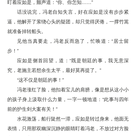
盯着应如是，颤声道：“你、你怎知……”
话没说完，冯老自知失言，好在应如是没有步步紧
逼，他解开了萦绕心头的疑团，却只觉得厌倦，一撑竹篙
就准备掉转船头。
见他当真要走，冯老反而急了，忙唤道：“居士留
步！”
应如是侧首回望，道：“既是朝廷的事，我无意深
究，老施主若想余生太平，最好莫再提了。”
“这不仅是朝廷的事！”
冯老涨红了脸，他扣着宝儿的肩膀，像是想从这小小
的孩子身上汲取什么力量，一字一顿地道：“此事与四年
前的护生剑大案有关！”
水花激荡，船行陡然一滞，应如是转过身来，他面无
表情，只用那双幽深沉静的眼睛盯着冯老，不放过对方脸