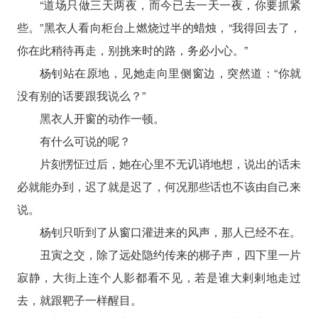
“道场只做三天两夜，而今已去一天一夜，你要抓紧
些。”黑衣人看向柜台上燃烧过半的蜡烛，“我得回去了，
你在此稍待再走，别挑来时的路，务必小心。”
杨钊站在原地，见她走向里侧窗边，突然道：“你就
没有别的话要跟我说么？”
黑衣人开窗的动作一顿。
有什么可说的呢？
片刻愣怔过后，她在心里不无讥诮地想，说出的话未
必就能办到，迟了就是迟了，何况那些话也不该由自己来
说。
杨钊只听到了从窗口灌进来的风声，那人已经不在。
丑寅之交，除了远处隐约传来的梆子声，四下里一片
寂静，大街上连个人影都看不见，若是谁大剌剌地走过
去，就跟靶子一样醒目。