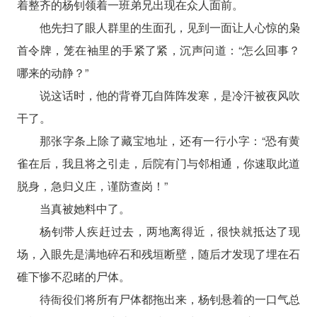
着整齐的杨钊领着一班弟兄出现在众人面前。
他先扫了眼人群里的生面孔，见到一面让人心惊的枭
首令牌，笼在袖里的手紧了紧，沉声问道：“怎么回事？
哪来的动静？”
说这话时，他的背脊兀自阵阵发寒，是冷汗被夜风吹
干了。
那张字条上除了藏宝地址，还有一行小字：“恐有黄
雀在后，我且将之引走，后院有门与邻相通，你速取此道
脱身，急归义庄，谨防查岗！”
当真被她料中了。
杨钊带人疾赶过去，两地离得近，很快就抵达了现
场，入眼先是满地碎石和残垣断壁，随后才发现了埋在石
碓下惨不忍睹的尸体。
待衙役们将所有尸体都拖出来，杨钊悬着的一口气总