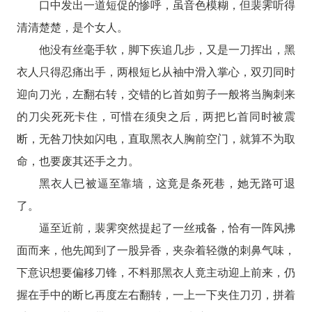
口中发出一道短促的惨呼，虽音色模糊，但裴霁听得
清清楚楚，是个女人。
他没有丝毫手软，脚下疾追几步，又是一刀挥出，黑
衣人只得忍痛出手，两根短匕从袖中滑入掌心，双刃同时
迎向刀光，左翻右转，交错的匕首如剪子一般将当胸刺来
的刀尖死死卡住，可惜在须臾之后，两把匕首同时被震
断，无咎刀快如闪电，直取黑衣人胸前空门，就算不为取
命，也要废其还手之力。
黑衣人已被逼至靠墙，这竟是条死巷，她无路可退
了。
逼至近前，裴霁突然提起了一丝戒备，恰有一阵风拂
面而来，他先闻到了一股异香，夹杂着轻微的刺鼻气味，
下意识想要偏移刀锋，不料那黑衣人竟主动迎上前来，仍
握在手中的断匕再度左右翻转，一上一下夹住刀刃，拼着