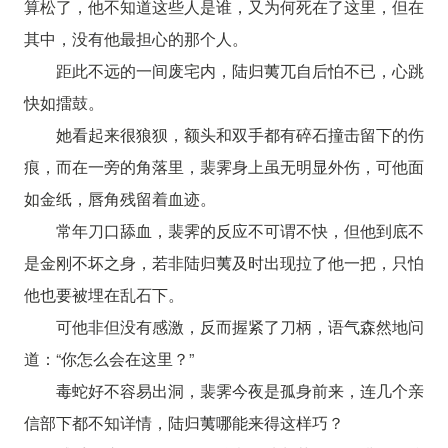
算松了，他不知道这些人是谁，又为何死在了这里，但在
其中，没有他最担心的那个人。
距此不远的一间废宅内，陆归荑兀自后怕不已，心跳
快如擂鼓。
她看起来很狼狈，额头和双手都有碎石撞击留下的伤
痕，而在一旁的角落里，裴霁身上虽无明显外伤，可他面
如金纸，唇角残留着血迹。
常年刀口舔血，裴霁的反应不可谓不快，但他到底不
是金刚不坏之身，若非陆归荑及时出现拉了他一把，只怕
他也要被埋在乱石下。
可他非但没有感激，反而握紧了刀柄，语气森然地问
道：“你怎么会在这里？”
毒蛇好不容易出洞，裴霁今夜是孤身前来，连几个亲
信部下都不知详情，陆归荑哪能来得这样巧？