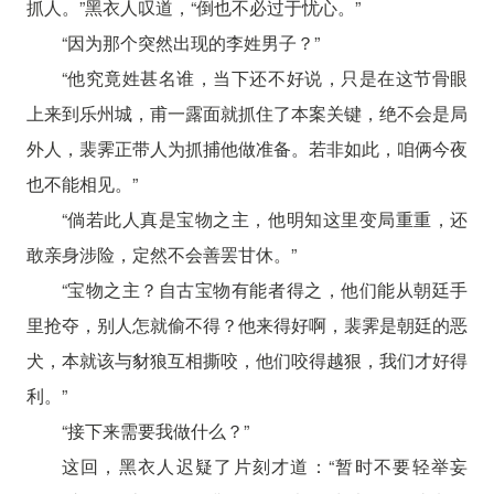
抓人。”黑衣人叹道，“倒也不必过于忧心。”
“因为那个突然出现的李姓男子？”
“他究竟姓甚名谁，当下还不好说，只是在这节骨眼
上来到乐州城，甫一露面就抓住了本案关键，绝不会是局
外人，裴霁正带人为抓捕他做准备。若非如此，咱俩今夜
也不能相见。”
“倘若此人真是宝物之主，他明知这里变局重重，还
敢亲身涉险，定然不会善罢甘休。”
“宝物之主？自古宝物有能者得之，他们能从朝廷手
里抢夺，别人怎就偷不得？他来得好啊，裴霁是朝廷的恶
犬，本就该与豺狼互相撕咬，他们咬得越狠，我们才好得
利。”
“接下来需要我做什么？”
这回，黑衣人迟疑了片刻才道：“暂时不要轻举妄