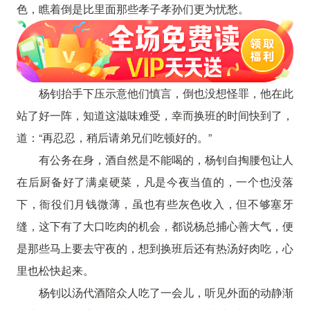
色，瞧着倒是比里面那些孝子孝孙们更为忧愁。
杨钊抬手下压示意他们慎言，倒也没想怪罪，他在此
站了好一阵，知道这滋味难受，幸而换班的时间快到了，
道：“再忍忍，稍后请弟兄们吃顿好的。”
有公务在身，酒自然是不能喝的，杨钊自掏腰包让人
在后厨备好了满桌硬菜，凡是今夜当值的，一个也没落
下，衙役们月钱微薄，虽也有些灰色收入，但不够塞牙
缝，这下有了大口吃肉的机会，都说杨总捕心善大气，便
是那些马上要去守夜的，想到换班后还有热汤好肉吃，心
里也松快起来。
杨钊以汤代酒陪众人吃了一会儿，听见外面的动静渐