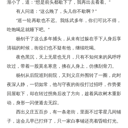
渐小了，道：“想是前头都歇下了，我再出去看看。”
有人问道：“这么晚了，头儿你不歇啊？”
“巡一轮再歇也不迟。我练武多年，你们可比不得，
吃饱喝足就睡下吧。”
杨钊干了这么多年捕头，从未有过躲在手下人身后享
清福的时候，衙役们也不疑有他，继续吃喝。
夜色黑沉，天上无星也无月，只有不知何来的风呼呼
吹过，带着一股莫名寒意，拂在人身上，仿佛刮骨刀。
杨钊从后院巡到前院，又到义庄外围转了一圈，此时
夜深人静，一切如常，他与守夜的衙役打过招呼，作势要
回屋歇下，却在转过拐角后改了方向，趁着风吹树木重影
动，身形一闪便遁去无踪。
西出义庄五百步，有一条老街，里面不过零星几间铺
子，这会儿早已打烊了，只一家白事铺还亮着昏暗灯光。