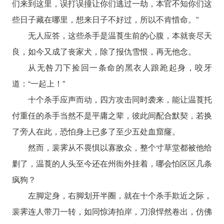
们来到这里，误打误撞让你们逃过一劫，本官不知你们这
些日子藏在哪里，想来日子不好过，所以不肯惜命。”
无人应答，这些杀手是温莨生前的心腹，本就丧尽天
良，如今又成了丧家犬，除了报仇雪恨，再无他念。
从无咎刀下捡回一条命的黑衣人踉跄起身，咬牙
道：“一起上！”
十个杀手应声而动，四方攻击同时袭来，能让温莨托
付重任的杀手当然不是平庸之辈，彼此间配合默契，若换
了旁人在此，恐怕身上已多了至少五处血窟窿。
然而，裴霁从不畏惧以寡敌众，整个寸草堂都被他给
剿了，温莨的人头至今还在州衙外挂着，哪会怕区区几条
疯狗？
左脚定身，右脚划开半圈，就在十个杀手欺近之际，
裴霁连人带刀一转，如同惊涛拍岸，刀浪悍然卷出，仿佛