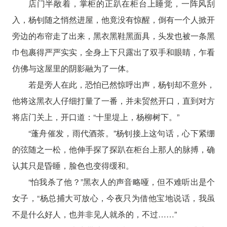
店门半敞着，掌柜的正趴在柜台上睡觉，一阵风刮
入，杨钊随之悄然进屋，他竟没有惊醒，倒有一个人掀开
旁边的布帘走了出来，黑衣黑鞋黑面具，头发也被一条黑
巾包裹得严严实实，全身上下只露出了双手和眼睛，乍看
仿佛与这屋里的阴影融为了一体。
若是旁人在此，恐怕已然惊呼出声，杨钊却不意外，
他将这黑衣人仔细打量了一番，并未贸然开口，直到对方
将店门关上，开口道：“十里堤上，杨柳树下。”
“蓬舟催发，雨代酒茶。”杨钊接上这句话，心下紧绷
的弦随之一松，他伸手探了探趴在柜台上那人的脉搏，确
认其只是昏睡，脸色也变得缓和。
“怕我杀了他？”黑衣人的声音略哑，但不难听出是个
女子，“杨总捕大可放心，今夜只为借他宝地说话，我虽
不是什么好人，也并非见人就杀的，不过……”