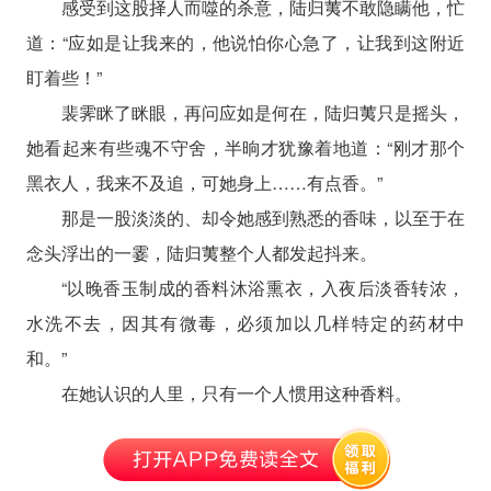
感受到这股择人而噬的杀意，陆归荑不敢隐瞒他，忙
道：“应如是让我来的，他说怕你心急了，让我到这附近
盯着些！”
裴霁眯了眯眼，再问应如是何在，陆归荑只是摇头，
她看起来有些魂不守舍，半晌才犹豫着地道：“刚才那个
黑衣人，我来不及追，可她身上……有点香。”
那是一股淡淡的、却令她感到熟悉的香味，以至于在
念头浮出的一霎，陆归荑整个人都发起抖来。
“以晚香玉制成的香料沐浴熏衣，入夜后淡香转浓，
水洗不去，因其有微毒，必须加以几样特定的药材中
和。”
在她认识的人里，只有一个人惯用这种香料。