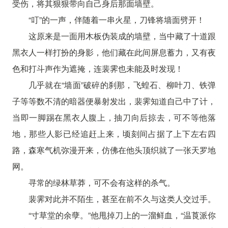
受伤，将其狠狠带向自己身后那面墙壁。
“叮”的一声，伴随着一串火星，刀锋将墙面劈开！
这原来是一面用木板伪装成的墙壁，当中藏了十道跟
黑衣人一样打扮的身影，他们藏在此间屏息蓄力，又有夜
色和打斗声作为遮掩，连裴霁也未能及时发现！
几乎就在“墙面”破碎的刹那，飞蝗石、柳叶刀、铁弹
子等等数不清的暗器便暴射发出，裴霁知道自己中了计，
当即一脚踢在黑衣人腹上，抽刀向后掠去，可不等他落
地，那些人影已经追赶上来，顷刻间占据了上下左右四
路，森寒气机弥漫开来，仿佛在他头顶织就了一张天罗地
网。
寻常的绿林草莽，可不会有这样的杀气。
裴霁对此并不陌生，甚至在前不久与这类人交过手。
“寸草堂的余孽。”他甩掉刀上的一溜鲜血，“温莨派你