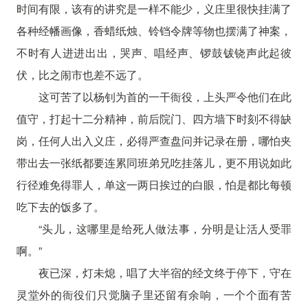
时间有限，该有的讲究是一样不能少，义庄里很快挂满了
各种经幡画像，香蜡纸烛、铃铛令牌等物也摆满了神案，
不时有人进进出出，哭声、唱经声、锣鼓钹铙声此起彼
伏，比之闹市也差不远了。
这可苦了以杨钊为首的一干衙役，上头严令他们在此
值守，打起十二分精神，前后院门、四方墙下时刻不得缺
岗，任何人出入义庄，必得严查盘问并记录在册，哪怕夹
带出去一张纸都要连累同班弟兄吃挂落儿，更不用说如此
行径难免得罪人，单这一两日挨过的白眼，怕是都比每顿
吃下去的饭多了。
“头儿，这哪里是给死人做法事，分明是让活人受罪
啊。”
夜已深，灯未熄，唱了大半宿的经文终于停下，守在
灵堂外的衙役们只觉脑子里还留有余响，一个个面有苦