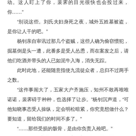
动。这人盯上了你，裴霁的目光很快也会投过来，
你……”
“别说这些。刘氏夫妇身死之夜，城外五姓墓被盗，
是你让人干的吧。”
杨钊亲自审讯过那几个盗贼，这些人确为偷窃惯犯，
掘墓倒是头一遭，此番多是受人怂恿，而在案发之后，请
他们吃酒并带头的人已如泥牛入海，消失无踪。
此时此地，还能随意指使九流徒众者，总归不过两手
之数。
“这件事闹大了，五家大户齐施压，知州不敢再唯唯
诺诺，裴霁碍于种种，也选择了让步。”杨钊沉声道，“可
他知晓事态受人操纵，定会明松暗紧，你究竟想做什么？
要知道，留给我们的时间不多了。”
“……那些受损的骸骨，是由你负责入殓吧。”