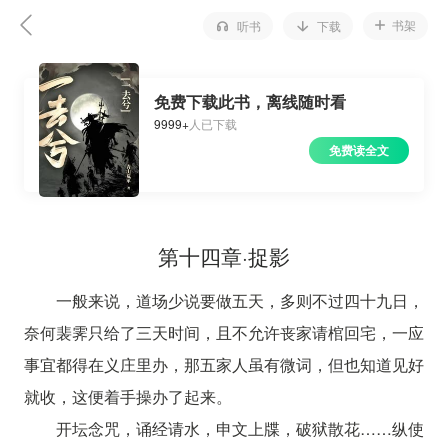
书架
听书
下载
免费下载此书，离线随时看
9999+
人已下载
免费读全文
第十四章·捉影
一般来说，道场少说要做五天，多则不过四十九日，
奈何裴霁只给了三天时间，且不允许丧家请棺回宅，一应
事宜都得在义庄里办，那五家人虽有微词，但也知道见好
就收，这便着手操办了起来。
开坛念咒，诵经请水，申文上牒，破狱散花……纵使