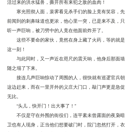
活过来的洪水猛兽，撕开所有来犯之敌的血肉！
寒光照彻人面，裴霁看见杀手们的脸上竟有笑容，先
前闻到的刺鼻味道也更浓，他心里一突，已是来不及，只
听一声巨响，被刀劈中的人竟在他面前炸开了。
这些不要命的家伙，竟然在身上藏了火药，等的就是
这一刻！
与此同时，又一声近在咫尺的震天响，他身后那面墙
随之塌了下来。
接连几声巨响惊动了周围的人，很快就有巡逻官兵朝
这边赶来，而在一里开外的义庄大门口，敲门声更是急促
无比。
“头儿，快开门！出大事了！”
不仅是守在外围的衙役们，连平素未曾露面的夜枭暗
卫也有人现身，正当他们想要破门时，院门忽然打开，衣