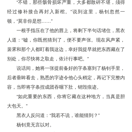
“不错，那些骸骨损坏严重，大多都散碎不堪，须得
经过修补接合再封入新棺。”说到这里，杨钊忽然一
顿，“莫非你是想……”
一根手指压在了他的唇上，将剩下半句话堵住，黑衣
人道：“嘘，你既然猜到了，便不要声张。现在风声紧，
裴霁和那个人都盯着我这边，幸好我提早就把东西藏在了
别处，你尽快将之取走，依计行事吧。”
说话间，她将一张提前备好的字条塞到了杨钊手里，
后者垂眸看去，熟悉的字迹令他心头稍定，再记下完整内
容，当即将字条捏成团吞咽下肚，销毁痕迹。
“如此重要的东西，你将它藏在这种地方，当真是胆
大包天。”
黑衣人反问道：“我若不说，谁能猜到？”
杨钊竟无言以对。