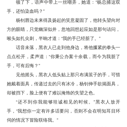
顿了下，语声中带上一丝嘲弄，她道：“杨总捕这双
手，还怕染血吗？”
杨钊唇边未来得及扬起的笑意凝固了，他转头望向对
方的眼睛，只觉幽深似井，忽地回想起应如是那句诘问，
喉头如扎尖刺，半晌才道：“我的手已经脏了。”
话音未落，黑衣人已走到他身边，将他攥紧的拳头一
点点松开，柔声道：“你秉公办案十余载，而今为我脏了
手，可有后悔？”
见他摇头，黑衣人低头贴上那只布满茧子的手，可惜
她戴着面具，传递过去的只有冰冷，杨钊伸手欲揭面具，
却被挡下，脸上便有了难以掩饰的失望之色。
“还不到你我能够坦诚相见的时候。”黑衣人放开
手，“我想你一定有许多话要问，否则不会在明知耳目环
伺的情况下冒险联络我。”