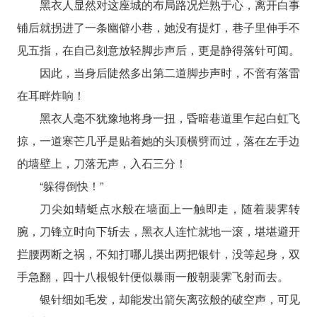
黑衣人显然对这座城的布局路况烂熟于心，离开白事
铺后就拐进了一条幽僻小巷，她没有提灯，巷子里伸手不
见五指，在自己刻意放轻脚步声后，更是静得落针可闻。
因此，当身后陡然多出第二道脚步声时，不啻有落雷
在耳畔炸响！
黑衣人毫不犹豫地将身一扭，昏暗巷道里乍起白虹飞
掠，一道寒芒几乎是贴着她的头顶横劈而过，落在左手边
的墙壁上，刀落无声，入石三分！
“躲得倒快！”
刀尖如蜻蜓点水般在墙面上一触即走，随着裴霁转
腕，刀锋立时向下斩去，黑衣人连忙就地一滚，堪堪避开
拦腰两断之祸，不知打哪儿摸出两把银针，没等起身，双
手急翻，四十八根银针便似暴雨一般朝裴霁飞射而去。
银针细如毛发，却能发出箭矢离弦般的破空声，可见