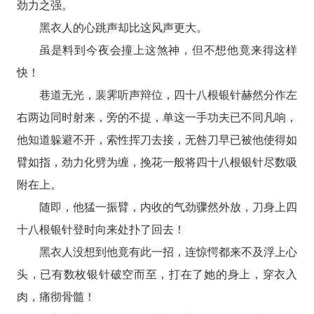
劲力之强。
黑衣人的心跳声却比这风声更大。
虽是料到今夜会撞上这煞神，但不想他竟来得这样
快！
巷道无光，裴霁听声辩位，四十八根银针赫然分作左
右两边同时射来，旁的不提，单这一手功夫已不同凡响，
他知道躲避不开，索性挥刀去接，无咎刀早已被他使得如
臂如指，劲力化劈为缠，挽花一般将四十八根银针尽数吸
附在上。
随即，他猛一振臂，内收的气劲骤然外放，刀身上四
十八根银针登时向来处扑了回去！
黑衣人没想到他竟有此一招，连惊愕都来不及浮上心
头，已有数枚银针破空而至，打在了她的身上，穿衣入
肉，痛彻骨髓！