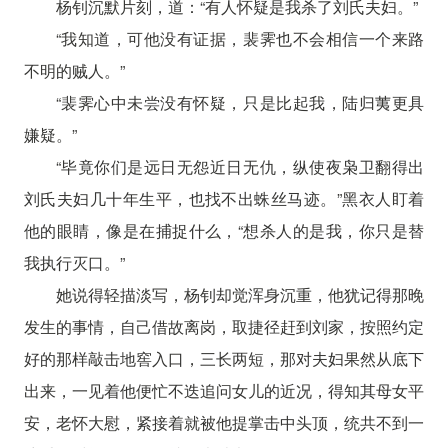
杨钊沉默片刻，道：“有人怀疑是我杀了刘氏夫妇。”
“我知道，可他没有证据，裴霁也不会相信一个来路
不明的贼人。”
“裴霁心中未尝没有怀疑，只是比起我，陆归荑更具
嫌疑。”
“毕竟你们是远日无怨近日无仇，纵使夜枭卫翻得出
刘氏夫妇几十年生平，也找不出蛛丝马迹。”黑衣人盯着
他的眼睛，像是在捕捉什么，“想杀人的是我，你只是替
我执行灭口。”
她说得轻描淡写，杨钊却觉浑身沉重，他犹记得那晚
发生的事情，自己借故离岗，取捷径赶到刘家，按照约定
好的那样敲击地窖入口，三长两短，那对夫妇果然从底下
出来，一见着他便忙不迭追问女儿的近况，得知其母女平
安，老怀大慰，紧接着就被他提掌击中头顶，统共不到一