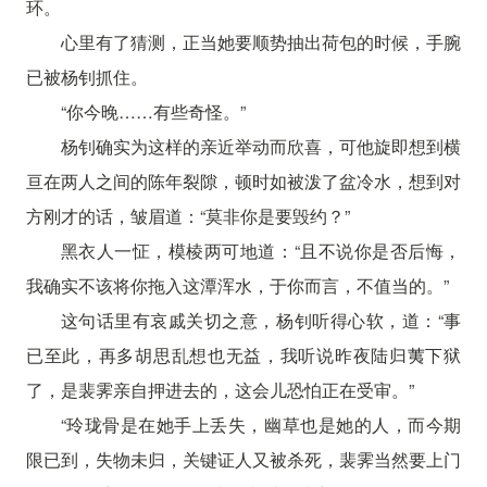
环。
心里有了猜测，正当她要顺势抽出荷包的时候，手腕
已被杨钊抓住。
“你今晚……有些奇怪。”
杨钊确实为这样的亲近举动而欣喜，可他旋即想到横
亘在两人之间的陈年裂隙，顿时如被泼了盆冷水，想到对
方刚才的话，皱眉道：“莫非你是要毁约？”
黑衣人一怔，模棱两可地道：“且不说你是否后悔，
我确实不该将你拖入这潭浑水，于你而言，不值当的。”
这句话里有哀戚关切之意，杨钊听得心软，道：“事
已至此，再多胡思乱想也无益，我听说昨夜陆归荑下狱
了，是裴霁亲自押进去的，这会儿恐怕正在受审。”
“玲珑骨是在她手上丢失，幽草也是她的人，而今期
限已到，失物未归，关键证人又被杀死，裴霁当然要上门