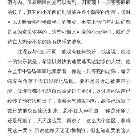
酒有肉。借着幽暗的光可以看到，囚室顶上一层密密麻麻
的蚊子，其它的小东西们则隐藏在各个隐密的角落，随时
可以去吸食那些半僵半亡的魂灵。事实上他们与死囚们都
是互为寄生依存的，这些可恨又可爱的小玩伴们，或许是
待亡人剩余不多的所有快乐的源泉。
沈瑆云与他们不同，他没有任何快乐，或者说，他唯
一的快乐就是，希望以最快的速度逃离这悲惨的人世。他
在监牢中昏昏噩噩地颓废着，像是一只等死的老狗，每天
蜷缩在角落里没日没夜地昏睡。要不是最近总被哭声吵
醒，沈瑆云都不知道自己被隔进了单间，这讨厌的哭声已
经吵了他有段时日了，随着天气越发闷热，惹得已沉寂了
数日的他突然恼火起来，忍不住大声吼道：“你是死爹了
还是死娘了，天天这么哭。再说了，这么大个监区，非得
死这来哭？”虽说他每天迷迷糊糊的，但也知道哭的这人