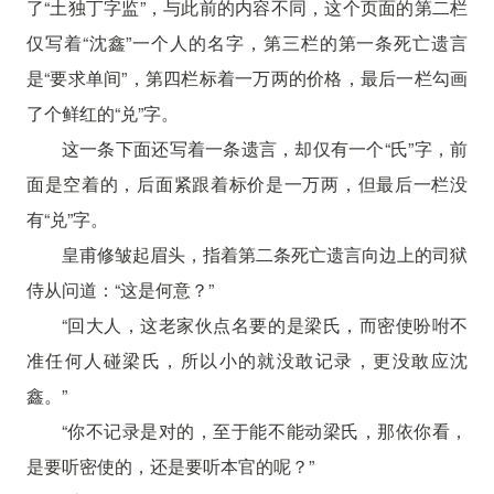
了“土独丁字监”，与此前的内容不同，这个页面的第二栏
仅写着“沈鑫”一个人的名字，第三栏的第一条死亡遗言
是“要求单间”，第四栏标着一万两的价格，最后一栏勾画
了个鲜红的“兑”字。
这一条下面还写着一条遗言，却仅有一个“氏”字，前
面是空着的，后面紧跟着标价是一万两，但最后一栏没
有“兑”字。
皇甫修皱起眉头，指着第二条死亡遗言向边上的司狱
侍从问道：“这是何意？”
“回大人，这老家伙点名要的是梁氏，而密使吩咐不
准任何人碰梁氏，所以小的就没敢记录，更没敢应沈
鑫。”
“你不记录是对的，至于能不能动梁氏，那依你看，
是要听密使的，还是要听本官的呢？”