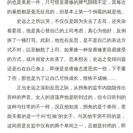
的也是美差一件，只可惜皇甫修的脾气阴晴不定，其每次
的暴怒都是毫无征兆的，但基本上第一个倒霉的就是他。
史远之之所以哭，不仅仅是因为失去了左耳，还夹杂
着委屈，他是真心替自己的上司考虑，真心为他好，反倒
挨了一顿打骂。此刻，他也在反思，是不是自己的表达方
式不对，以至触怒了上司。如果换一种皇甫修更容易接受
的方式，或许就皆大欢喜了。思来想去，史远之觉得问题
还是出在自己身上，即便是皇甫修态度恶劣一些，下手重
了些，那也是为了让自己尽快成长，恨铁不成钢……
正当史远之深刻反思之际，从拐角的监牢内隐隐传出
异样的声音。女人的浪荡声他是听到过的，但今日听到的
这种与往常的不一样，况且他知道，拐角的是个单间，里
面关着的是一个叫“红袖”的女子。与其他牢房不同的是，
这间房是女监中仅有的两个单间之一，且都是封闭的，即