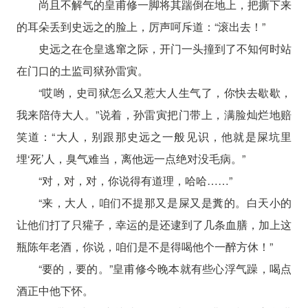
尚且不解气的皇甫修一脚将其踹倒在地上，把撕下来
的耳朵丢到史远之的脸上，厉声呵斥道：“滚出去！”
史远之在仓皇逃窜之际，开门一头撞到了不知何时站
在门口的土监司狱孙雷寅。
“哎哟，史司狱怎么又惹大人生气了，你快去歇歇，
我来陪侍大人。”说着，孙雷寅把门带上，满脸灿烂地赔
笑道：“大人，别跟那史远之一般见识，他就是屎坑里
埋‘死’人，臭气难当，离他远一点绝对没毛病。”
“对，对，对，你说得有道理，哈哈……”
“来，大人，咱们不提那又是屎又是糞的。白天小的
让他们打了只獾子，幸运的是还逮到了几条血膳，加上这
瓶陈年老酒，你说，咱们是不是得喝他个一醉方休！”
“要的，要的。”皇甫修今晚本就有些心浮气躁，喝点
酒正中他下怀。