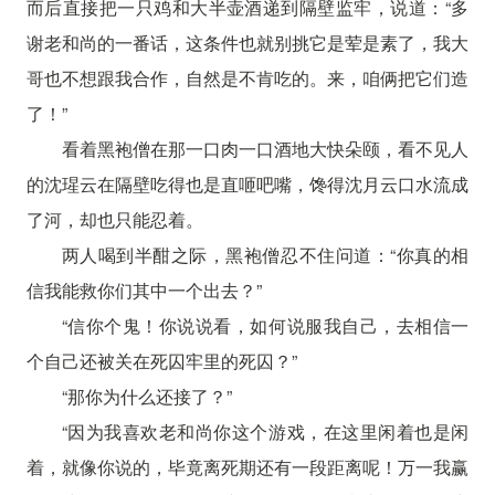
而后直接把一只鸡和大半壶酒递到隔壁监牢，说道：“多
谢老和尚的一番话，这条件也就别挑它是荤是素了，我大
哥也不想跟我合作，自然是不肯吃的。来，咱俩把它们造
了！”
看着黑袍僧在那一口肉一口酒地大快朵颐，看不见人
的沈瑆云在隔壁吃得也是直咂吧嘴，馋得沈月云口水流成
了河，却也只能忍着。
两人喝到半酣之际，黑袍僧忍不住问道：“你真的相
信我能救你们其中一个出去？”
“信你个鬼！你说说看，如何说服我自己，去相信一
个自己还被关在死囚牢里的死囚？”
“那你为什么还接了？”
“因为我喜欢老和尚你这个游戏，在这里闲着也是闲
着，就像你说的，毕竟离死期还有一段距离呢！万一我赢