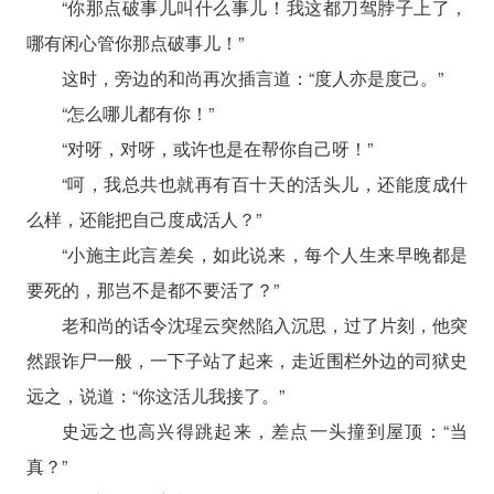
“你那点破事儿叫什么事儿！我这都刀驾脖子上了，
哪有闲心管你那点破事儿！”
这时，旁边的和尚再次插言道：“度人亦是度己。”
“怎么哪儿都有你！”
“对呀，对呀，或许也是在帮你自己呀！”
“呵，我总共也就再有百十天的活头儿，还能度成什
么样，还能把自己度成活人？”
“小施主此言差矣，如此说来，每个人生来早晚都是
要死的，那岂不是都不要活了？”
老和尚的话令沈瑆云突然陷入沉思，过了片刻，他突
然跟诈尸一般，一下子站了起来，走近围栏外边的司狱史
远之，说道：“你这活儿我接了。”
史远之也高兴得跳起来，差点一头撞到屋顶：“当
真？”