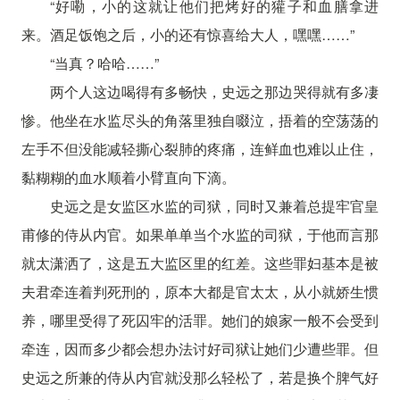
“好嘞，小的这就让他们把烤好的獾子和血膳拿进
来。酒足饭饱之后，小的还有惊喜给大人，嘿嘿……”
“当真？哈哈……”
两个人这边喝得有多畅快，史远之那边哭得就有多凄
惨。他坐在水监尽头的角落里独自啜泣，捂着的空荡荡的
左手不但没能减轻撕心裂肺的疼痛，连鲜血也难以止住，
黏糊糊的血水顺着小臂直向下滴。
史远之是女监区水监的司狱，同时又兼着总提牢官皇
甫修的侍从内官。如果单单当个水监的司狱，于他而言那
就太潇洒了，这是五大监区里的红差。这些罪妇基本是被
夫君牵连着判死刑的，原本大都是官太太，从小就娇生惯
养，哪里受得了死囚牢的活罪。她们的娘家一般不会受到
牵连，因而多少都会想办法讨好司狱让她们少遭些罪。但
史远之所兼的侍从内官就没那么轻松了，若是换个脾气好