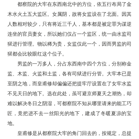
都察院的大牢在东西南北中的方位，依五行布局了金
木水火土五大监区。女属阴，故将女监设在了北面。因其
人数相对较少，只有将近三千人，基本都是被定罪为谋逆
连坐的官员妻女，所以她们仅占一个监区，统一由水监司
狱进行管理。物以稀为贵，女监仅此一个，因而男监的司
狱都会比较眼红这个位子。
男监的一万多人，分占东西南中四个方位，分别称金
监、木监、火监和土监，各有司狱进行分管。大牢本已是
至阴之地，而皇甫修却偏偏还把提牢厅设置在了女牢水监
不见天日的地下。选在此处，虽可避京师夏天之潮热，却
难以解决冬日之阴湿，可都察院不知从哪里请来的能工巧
匠，竟把进不去一丝阳光的地下，建成了冬暖夏凉的宝
地。
皇甫修是从都察院大牢的角门回去的，按规定，总提