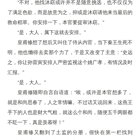
“不对，他找沐窈或许并不是随意挑选，也不仅仅为
了满足色欲，而是故意为之，抑或是沐窈请他来当最后的
救命稻草。你安排一下，本官要提审沐窈。”
“是，大人，属下这就去安排。”
皇甫修想了想后又叫住了侍从内官，当下秦王生死不
明，他也懒得去卖那个力了，于是又改变了主意：“史远
之，你让孙雷寅安排人严密监视这个姚广孝，有情况及时
汇报。”
“是，大人。”
皇甫修随即自言自语道：“唉，或许是本官想多了，
就是和尚思春了，人之常情嘛。不过话又说回来，这燕王
手下的人也是财大气粗，就这么个和尚，随便五千两眼都
不眨一下，真是羡慕呀！”
皇甫修又翻到了土监的分册，很快在第一栏找到