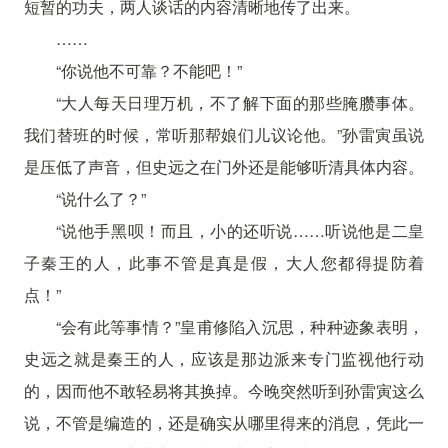
短暂的功夫，两人谈话的内容清晰地传了出来。
……
“你说他不可靠？不能吧！”
“大人每天日理万机，不了解下面的那些腌臜事体。
我们替班的时候，常听那帮娘们儿议论他。”孙雷寅虽说
是压低了声音，但史远之在门外还是能够听清具体内容。
“说什么了？”
“说他手黑呗！而且，小的还听说……听说他是二皇
子秦王的人，此事不管是真是假，大人您都得提防着
点！”
“会有此等事情？”皇甫修陷入沉思，种种迹象表明，
史远之就是秦王的人，应该是那边派来专门监视他行动
的，因而他不敢轻易将其换掉。今晚突然听到孙雷寅这么
说，不管是编造的，还是确实从哪里得来的消息，凭此一