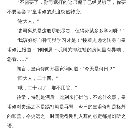
“不需要了，孙司狱打的这只獾子已经足够了，你要
不要尝尝？”皇甫修的态度突然转变。
“谢大人。”
“史司狱总是这般尽职尽责，值得孙某多多学习呀！”
“我该好好向孙司狱学习才是！”接着史远之转身向皇
甫修汇报道：“刚刚属下听到关押红袖的房间里有异响，
您看……”
闻言，皇甫修向孙雷寅询问道：“今天是何日？”
“回大人，二十四。”
“哦，二十四了，那不用管。”
往常，特别是酒后，此刻来打扰他，不论什么事，皇
甫修对史远之不是踢打就是辱骂，今日的皇甫修却是格外
的和善，令史远之一时间觉得刚刚入耳的必定都是幻听之
语。