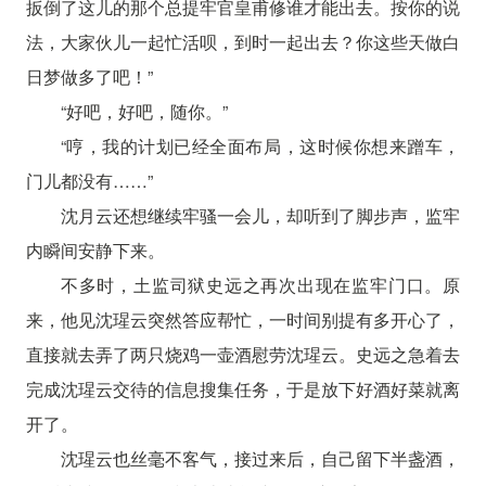
扳倒了这儿的那个总提牢官皇甫修谁才能出去。按你的说
法，大家伙儿一起忙活呗，到时一起出去？你这些天做白
日梦做多了吧！”
“好吧，好吧，随你。”
“哼，我的计划已经全面布局，这时候你想来蹭车，
门儿都没有……”
沈月云还想继续牢骚一会儿，却听到了脚步声，监牢
内瞬间安静下来。
不多时，土监司狱史远之再次出现在监牢门口。原
来，他见沈瑆云突然答应帮忙，一时间别提有多开心了，
直接就去弄了两只烧鸡一壶酒慰劳沈瑆云。史远之急着去
完成沈瑆云交待的信息搜集任务，于是放下好酒好菜就离
开了。
沈瑆云也丝毫不客气，接过来后，自己留下半盏酒，