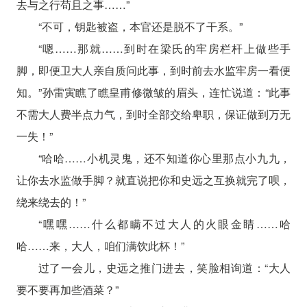
去与之行苟且之事……”
“不可，钥匙被盗，本官还是脱不了干系。”
“嗯……那就……到时在梁氏的牢房栏杆上做些手
脚，即便卫大人亲自质问此事，到时前去水监牢房一看便
知。”孙雷寅瞧了瞧皇甫修微皱的眉头，连忙说道：“此事
不需大人费半点力气，到时全部交给卑职，保证做到万无
一失！”
“哈哈……小机灵鬼，还不知道你心里那点小九九，
让你去水监做手脚？就直说把你和史远之互换就完了呗，
绕来绕去的！”
“嘿嘿……什么都瞒不过大人的火眼金睛……哈
哈……来，大人，咱们满饮此杯！”
过了一会儿，史远之推门进去，笑脸相询道：“大人
要不要再加些酒菜？”