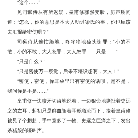
“这个……”
见司狱侍从有所迟疑，皇甫修骤然变脸，厉声质问
道：“怎么，你的意思是本大人动过梁氏的事，你也应该
去汇报给密使呗？”
司狱侍从连忙跪地，咚咚咚地磕头谢罪：“小的不
敢，小的不敢，大人恕罪，大人恕罪……只是……”
“只是什么？”
“只是密使万一察觉，后果不堪设想啊，大人！”
“密使，密使，你耳朵里只有密使的话呗，是不是，
我问你是不是……”
皇甫修一边咬牙切齿地说着，一边狠命地撕扯着史远
之的左耳，起初只是鲜血随着耳形顺流而下，接着皇甫修
被晃了个趔趄，手中竟多了一物。史远之巨痛之下，发出
杀猪般的嚎叫声。