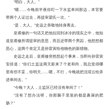
“明白，大人。”
“嗯……今晚前半夜你盯一下水监单间那边，本官要
带两个人证过去，再提审梁氏一次。”
“是，大人。”史远之恭敬地转身离去。
皇甫修的一句话又把他拉回到冰冷的现实之中，他知
道皇甫修所谓提审的意思，而且还带两个男囚，他想想都
恶心，这两个肯定又是孙雷寅给他物色的新猎物。
史远之走后，皇甫修突然想起个事来，当即向孙雷寅
安排道：“你们土监这两天新来了个老和尚，我总觉得哪
里有些不妥，你明天……嗯，不行，今晚就把沈瑆云给弄
进单间去。”
“今晚？大人，土监区已经没有单间了！”
“没有了想办法呀，你那脑子里装的都是裹屎的肥
肠？”