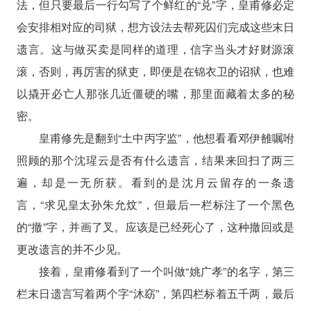
法，但只要最后一行勾写了个鲜红的“兑”字，皇甫修必定
会安排相对应的司狱，想方设法去帮死囚们完成这些末日
遗言。这与做买卖是同样的道理，信字当头才好财源滚
滚，否则，再厉害的狱吏，即便是在锦衣卫的诏狱，也难
以撬开必亡人那张几近僵硬的嘴，那里面藏着太多的秘
密。
皇甫修先是翻到“土中丙字监”，他想看看邓伊雒嘱咐
照顾的那个沈瑆云是否有什么遗言，结果来回扫了两三
遍，却是一无所获。看到的是沈月云留存的一条遗
言，“求见皇太孙朱允炆”，但最后一栏标注了一个黑色
的“撤”字，并画了叉。应该是已经死心了，这种撤回或是
更改遗言的并不少见。
接着，皇甫修看到了一个叫做“姚广孝”的名字，第三
栏末日遗言写着两个字“沐窈”，第四栏标着五千两，最后