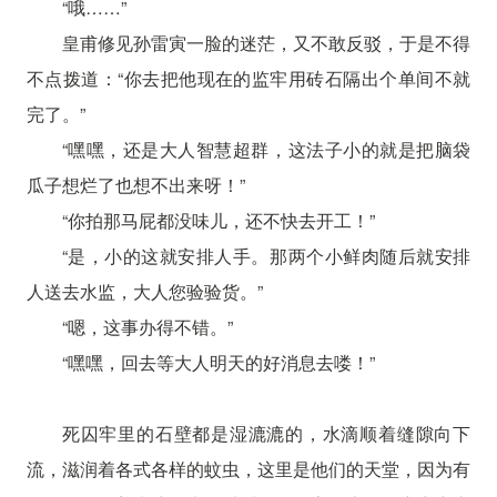
“哦……”
皇甫修见孙雷寅一脸的迷茫，又不敢反驳，于是不得
不点拨道：“你去把他现在的监牢用砖石隔出个单间不就
完了。”
“嘿嘿，还是大人智慧超群，这法子小的就是把脑袋
瓜子想烂了也想不出来呀！”
“你拍那马屁都没味儿，还不快去开工！”
“是，小的这就安排人手。那两个小鲜肉随后就安排
人送去水监，大人您验验货。”
“嗯，这事办得不错。”
“嘿嘿，回去等大人明天的好消息去喽！”
死囚牢里的石壁都是湿漉漉的，水滴顺着缝隙向下
流，滋润着各式各样的蚊虫，这里是他们的天堂，因为有