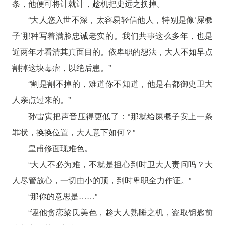
条，他便可将计就计，趁机把史远之换掉。
“大人您入世不深，太容易轻信他人，特别是像‘屎橛
子’那种写着满脸忠诚老实的。我们共事这么多年，也是
近两年才看清其真面目的。依卑职的想法，大人不如早点
割掉这块毒瘤，以绝后患。”
“割是割不掉的，难道你不知道，他是右都御史卫大
人亲点过来的。”
孙雷寅把声音压得更低了：“那就给屎橛子安上一条
罪状，换换位置，大人意下如何？”
皇甫修面现难色。
“大人不必为难，不就是担心到时卫大人责问吗？大
人尽管放心，一切由小的顶，到时卑职全力作证。”
“那你的意思是……”
“诬他贪恋梁氏美色，趁大人熟睡之机，盗取钥匙前