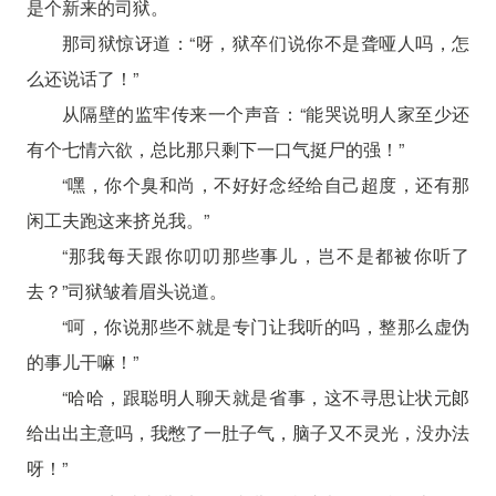
是个新来的司狱。
那司狱惊讶道：“呀，狱卒们说你不是聋哑人吗，怎
么还说话了！”
从隔壁的监牢传来一个声音：“能哭说明人家至少还
有个七情六欲，总比那只剩下一口气挺尸的强！”
“嘿，你个臭和尚，不好好念经给自己超度，还有那
闲工夫跑这来挤兑我。”
“那我每天跟你叨叨那些事儿，岂不是都被你听了
去？”司狱皱着眉头说道。
“呵，你说那些不就是专门让我听的吗，整那么虚伪
的事儿干嘛！”
“哈哈，跟聪明人聊天就是省事，这不寻思让状元郞
给出出主意吗，我憋了一肚子气，脑子又不灵光，没办法
呀！”