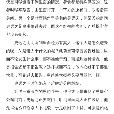
便是司狱也看不到里面的情况。餐食都是特殊供应的，送
餐时狱卒敲窗，由里面打开一个下方的递餐口，取餐后再
关闭。另一个是对面拐角里关着的是梁氏，但梁氏的房间
史远之见皇甫修进去过，而这个红袖的房间，连总提牢官
都没有钥匙。
史远之明明听到里面还另有其人，这个人是怎么进去
的呢，又是进去干什么的呢？此前皇甫修曾警告过他，里
面不论发生什么事，都不准他干预。而遇到这种情况，他
是报告还是不报告呢？选择视而不见，他内心过不了那道
坎儿，可跑过去报告，皇甫修大概率又要辱骂他一顿。
史远之一时间陷入了难解难分的纠结。
经过一番激烈的思想斗争，他最终还是来到了总提牢
公廨门前，史远之正要敲门，听到里面两人正在谈话，他
觉得这么打断别人不礼貌，于是收回了手臂。可就是如此