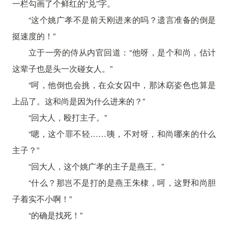
一栏勾画了个鲜红的“兑”字。
“这个姚广孝不是前天刚进来的吗？遗言准备的倒是
挺速度的！”
立于一旁的侍从内官回道：“他呀，是个和尚，估计
这辈子也是头一次碰女人。”
“呵，他倒也会挑，在众女囚中，那沐窈姿色也算是
上品了。这和尚是因为什么进来的？”
“回大人，殴打主子。”
“嗯，这个罪不轻……咦，不对呀，和尚哪来的什么
主子？”
“回大人，这个姚广孝的主子是燕王。”
“什么？那岂不是打的是燕王朱棣，呵，这野和尚胆
子着实不小啊！”
“的确是找死！”