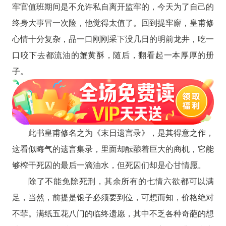
牢官值班期间是不允许私自离开监牢的，今天为了自己的
终身大事冒一次险，他觉得太值了。回到提牢廨，皇甫修
心情十分复杂，品一口刚刚采下没几日的明前龙井，吃一
口咬下去都流油的蟹黄酥，随后，翻看起一本厚厚的册
子。
此书皇甫修名之为《末日遗言录》，是其得意之作，
这看似晦气的遗言集录，里面却酝酿着巨大的商机，它能
够榨干死囚的最后一滴油水，但死囚们却是心甘情愿。
除了不能免除死刑，其余所有的七情六欲都可以满
足，当然，前提是银子必须要到位，可想而知，价格绝对
不菲。满纸五花八门的临终遗愿，其中不乏各种奇葩的想