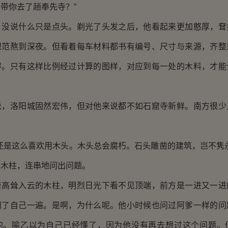
带你去了趟奉先寺？”
，没说什么只是点头。剃光了头发之后，他看起来更加憨厚，耷
规范熬到深夜。但看着每车材料都书有编号、尺寸与来源，齐整
得。只有这样比例经过计算的图样，对应到每一处的木料，才能
说，洛阳城固然宏伟，但对他来说都不如石窟寺新鲜。南方很少
还是这么喜欢用木头。木头总会腐朽。石头雕凿的建筑，岂不隽
天木柱，连串地问出问题。
着高耸入云的木柱，明烈日光下看不见顶端，前方是一进又一进
问了自己一遍。是啊，为什么呢。他小时候也问过阿爹一样的问
的。喻乙以为自己已经懂了，因为他没有再去想过这个问题。