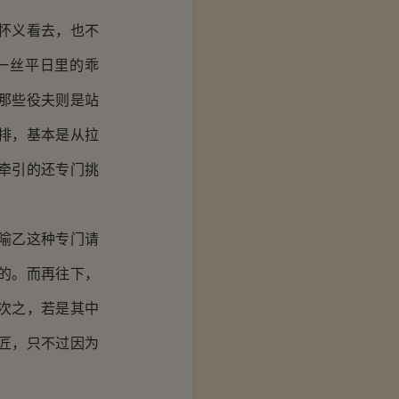
怀义看去，也不
一丝平日里的乖
那些役夫则是站
排，基本是从拉
牵引的还专门挑
喻乙这种专门请
的。而再往下，
次之，若是其中
匠，只不过因为