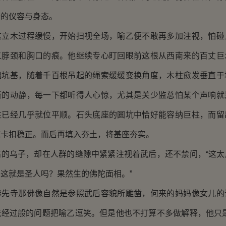
贵的仪容与身态。
这立木过程缓慢，开始扫视全场，喻乙便不敢再多加注视，怕碰
义脖颈和胸口的痕。他继续专心盯回眼前这根从西南来的百丈巨
础坑基，随着千百根吊起的绳索缓缓变换角度，木柱愈发垂直于
断的动静，每一下都听得人心惊，尤其是关少监总怕某个声响就
柱已经几乎就位平顺。石头底座的圆坑中恰好能容纳巨柱，而留
底卡扣稳正。而后再填入夯土，将基座夯实。
高的乌子，却在人群的缝隙中紧紧注视着武后，还不禁问，“这太
这就是圣人吗？果然生的佛陀面相。”
奉先寺那佛像自然是参照武后容貌所雕凿，何来的妈妈像女儿的
流经过般的问题把喻乙逗笑。但是他也不打算不多做解释，他只是