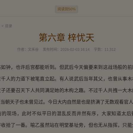
阅读到50%
>
目录
第六章 梓忧天
作者：
文禾谷
发布时间：
2026-02-03 16:14
字数：
11,312
亮如钟，也许后宫都能听到。但武后今天偏要来到这战场般的前
在千人的力道下被笔直立起。有人说武后当年其父，也曾从事木
位子还要召天下人共同满足她的木构之趣。不过千人共拽一大木
是当朝天子也未曾见过。今日大内自然是也是挤满了无数观看官
方的现场，此时不似平日的混乱反而井然有序，大家知道太后
好收拾了一番。喻乙虽然站在明堂基址旁，但也无从指挥，只能