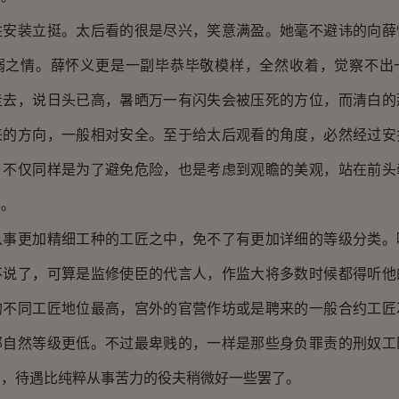
柱安装立挺。太后看的很是尽兴，笑意满盈。她毫不避讳的向薛
溺之情。薛怀义更是一副毕恭毕敬模样，全然收着，觉察不出
走去，说日头已高，暑晒万一有闪失会被压死的方位，而清白的
来的方向，一般相对安全。至于给太后观看的角度，必然经过安
，不仅同样是为了避免危险，也是考虑到观瞻的美观，站在前头
年。
从事更加精细工种的工匠之中，免不了有更加详细的等级分类。
不说了，可算是监修使臣的代言人，作监大将多数时候都得听他
的不同工匠地位最高，宫外的官营作坊或是聘来的一般合约工匠
那自然等级更低。不过最卑贱的，一样是那些身负罪责的刑奴工
艺，待遇比纯粹从事苦力的役夫稍微好一些罢了。