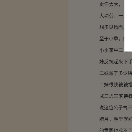
责任太大，生
大功劳，一边
想多见场面。
至于小季，他
小季家中二妹
妹反抗起来下
二妹藏了多少
二妹很快被被
武三思某家亲
说这位公子气
腊月，明堂就
的意图也成不