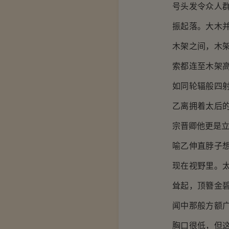
号头发令众人
振起落。大木
木架之间，木
索都连至木架
如同轮辐般四
乙离拥着太后
宗晋卿他更是
喻乙伸直脖子
现在视野里。
耸起，顶簪金
闻中那般方额
胸口很低，但