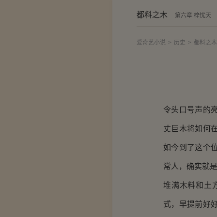
都料之木
第六章 梓忧天
爱奇艺小说
>
历史
>
都料之木
令头口号声的
丈巨木将如何
如今到了这个
常人，确实就
堆满木料和土
式，早提前好