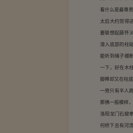
看什么是最尊
太后大约觉得
要联想起薛怀
滑入底部的柱
能听到绳子绷
一下，好在木
脚榫却又在柱
一旁只有半人
那佛一般模样，
洛阳龙门石窟
何桥下总有河