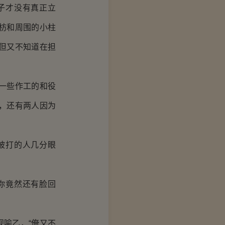
子才没有真正立
枋和周围的小柱
但又不知道在担
一些作工的和役
，还有两人因为
被打的人几分眼
你竟然还有脸回
视喻乙，“俺又不