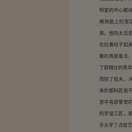
明堂的中心都
掩饰脸上的宠
戾。他向太后
在拉着柱子起
着的角度看去
了群精壮的青
而除了役夫，
来的都料匠就
宫中各部掌管
的学徒工匠，
手头学了点技