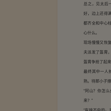
总之，见太后
好，边上还得
都齐全和中心
心什么。
现场慢慢又恢
夫派发了盔胄
盔胄争抢了起
最终其中一人
熟。待那小子
“阿山？你怎
来？”
“有啥不中的。