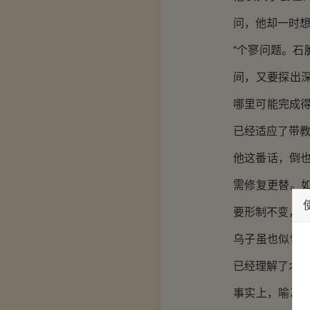
问，他却一时
“个寥问题。
间，又要探出
哪里可能完成
已经适应了带
他这番话，倒
需修复更替。
要形制不变，便
乌子虽也似懂
已经理解了木
事实上，喻乙