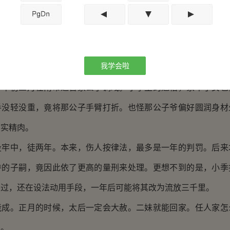
怕自己做的不好，许多也是找理由推辞，一边是不知道做成了究
是自知承不起中间辛苦与风险。乌子无依无靠自然不在意这些，
我学会啦
虽未明说，但喻乙晓得他的想法。他心急这明堂建成，等太后那
，年初三月在南市遭官家公子调戏。小季生的魁梧，家中子女也
手没轻没重，竟将那公子手臂打折。也怪那公子爷偏好圆润身材
结实精肉。
投牢中，徒两年。本来，伤人按律法，最多是一年的判罚。后来
眷的子嗣，竟因此依了更高的量刑来处理。更想不到的是，小季
不过，还在设法动用手段，一年后可能将其改为流放三千里。
能成。正月的时候，太后一定会大赦。二妹就能回家。任人家怎
了。