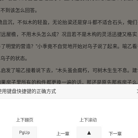
想不到该怎么回答。
石脆且沉，不似木的轻盈，无论抬梁还是穿斗都不适合石头，俺们
深远屋檐，不用木头怎么成？况且若不是木构的灵活迅捷又格实
得了明堂的营造？”小季竟不自觉地开始对乌子说了起来。喻乙看
教乌子的状态。
也启发了喻乙接着说下去，“木头虽会腐朽，可树木生生不息。建
如果房子里所有的构件都更换一遍的话，那还是原先那栋房子么
使用键盘快捷键的正确方式
还是那栋建筑。木的轻便与生长，正是最好的材料。”
非懂，听的入神。他和小季一起在喻乙的领导下编写木料工式的
构的精巧与长处。这也是他渴望更多知晓其中奥妙的原因。
手下的徒弟不是谁都愿意来宫里的，只这两位。平时一个个都争