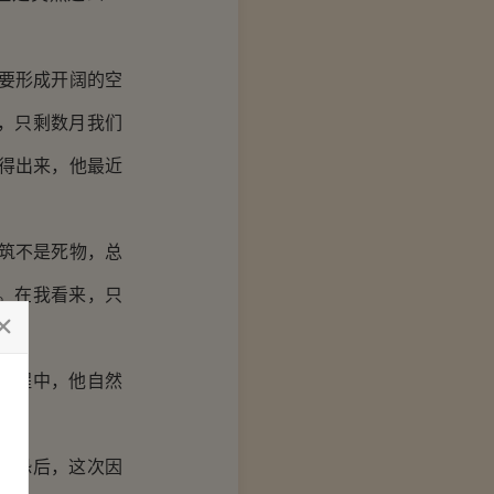
要形成开阔的空
，只剩数月我们
得出来，他最近
筑不是死物，总
。在我看来，只
过程中，他自然
先恐后，这次因