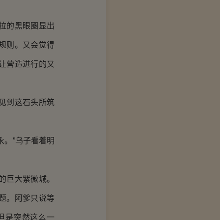
拉的黑眼圈显出
规则。又会觉得
让营造进行的又
见到这石头所筑
永。”乌子看着明
的巨大紫微城。
题。阿爹只说等
但是突然这么一