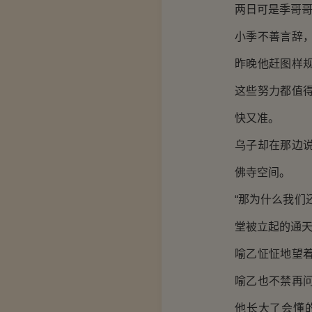
两日可是季哥哥
小季不善言辞
昨晚他赶图样
这些努力都值
快又准。
乌子却在那边
佛寺空间。
“那为什么我们
堂被立起的通
喻乙怔怔地望
喻乙也不禁再
他长大了会懂