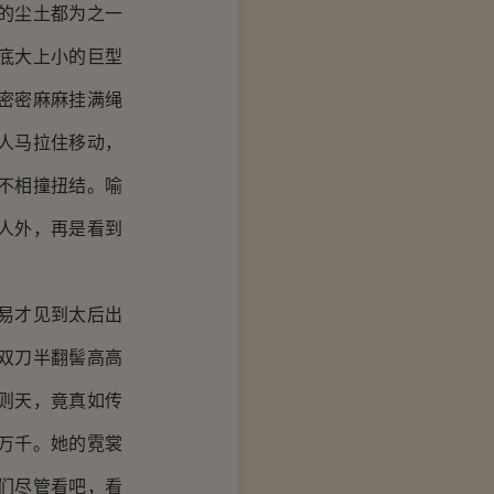
的尘土都为之一
底大上小的巨型
密密麻麻挂满绳
人马拉住移动，
不相撞扭结。喻
人外，再是看到
易才见到太后出
双刀半翻髻高高
则天，竟真如传
万千。她的霓裳
们尽管看吧，看