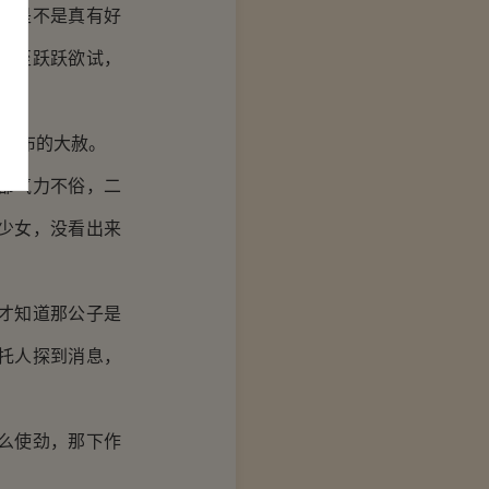
竟是不是真有好
甚至跃跃欲试，
时宣布的大赦。
都气力不俗，二
少女，没看出来
才知道那公子是
托人探到消息，
么使劲，那下作