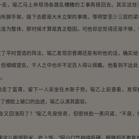
一走，喻乙马上命现场各路乱糟糟的工事再搭回去。其实这柱
满布脚手架，接下去都是大木立架的事情，等明堂至少三层的梁
柱连为整体，那时候才算是真正稳固。可他却总觉得还是不够，
复了平时营造的阵法，喻乙发现宗晋卿还是有听他的话，确实给
，但细细望去，千人之中也许不足百人得以佩戴。他看到不远处
来。
抢走了盔胄，留下一人呆坐在木架子旁。喻乙上前查看，发现
擦了擦脸上破口的血迹，喻乙认清其面容。
么会又回洛阳了？”喻乙先是惊奇，但很快脸一黑问道，“不是，
来这儿能领到米，吃上饭。”阿山口气拗得挺硬，眼睛却不敢直