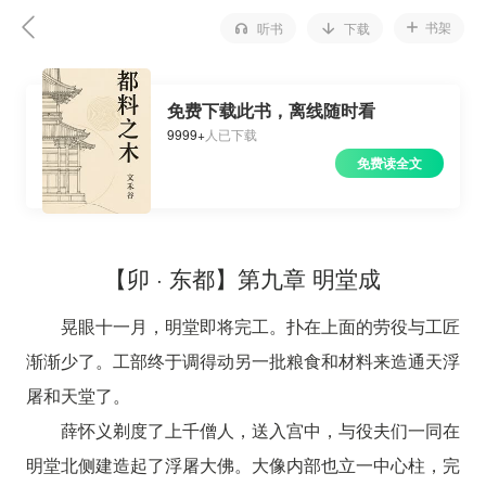
书架
听书
下载
免费下载此书，离线随时看
9999+
人已下载
免费读全文
【卯 · 东都】第九章 明堂成
晃眼十一月，明堂即将完工。扑在上面的劳役与工匠
渐渐少了。工部终于调得动另一批粮食和材料来造通天浮
屠和天堂了。
薛怀义剃度了上千僧人，送入宫中，与役夫们一同在
明堂北侧建造起了浮屠大佛。大像内部也立一中心柱，完