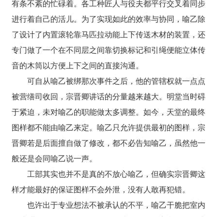
有条不紊的忙碌着。各工种匠人与役夫都平行交叉着同步
进行着自己的活儿。为了实现如此的效率与协同，喻乙除
了设计了内置滚轮靠马匹拉动能上下传送木材的装置，还
专门做了一个在不同层之间靠切换标记和引绳便能立体传
音的木筒以方便上下之间的直接沟通。
可自从喻乙被绑那次事件之后，他的管辖权就一点点
被营缮司收回，宗晋卿讲话的分量越来越大。明堂当时碍
于紧迫，未对喻乙的职能做太多调整。如今，天堂的最终
图样都不能由喻乙来定。喻乙只允许提供最初的图样，宗
晋卿若是后面擅自做了修改，都不必告知喻乙，虽然他一
般还是会同喻乙说一声。
工部其实也并不是真的不放心喻乙，但确实宗晋卿这
样才能最好的保证图样不会外泄，没有人敢再犯错。
也许出于专业想法不被承认的不平，喻乙干脆把室内