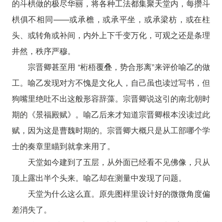
的斗栱做的极尽华丽，将各种工法都集聚天堂内，每攒斗
栱俱不相同——或承檐，或承平坐，或承梁枋，或在柱
头、或转角或补间，内外上下千变万化，可观之还是条理
井然，秩序严穆。
宗晋卿甚至用 “桁梧覆叠，势合形离”来评价喻乙的做
工。喻乙发现对方不愧是文化人，自己虽也读过写书，但
狗嘴里绝吐不出这般形容辞藻。宗晋卿说这引的南北朝时
期的《景福殿赋》。喻乙后来才知道宗晋卿根本没读过此
赋，因为这是曹魏时期的。宗晋卿大概只是从工部哪个学
士的奏章里瞄到就拿来用了。
天堂如今建到了五层，从外面已经看不见佛像，只从
顶上露出半个头来。喻乙却在测量中发现了问题。
天堂为什么这么直。原先图样里设计好的微微角度偏
差消失了。