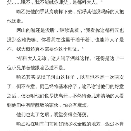
父……哦不，我不能喊你师父，是都料大人。”
喻乙把他的手从肩膀挥下去，招呼其他没喝醉的人把
他送走。
阿山的嘴还是没听，继续说着，“我看你这都料匠也
没那么难做嘛。你看我在这里干着干着，也能带人了是
不。我大概还真不需要你这个师父。”
“都料大人见谅，这人喝了酒就这样。”还得是边上一
位小兄弟替他跟喻乙道不是。
喻乙其实见惯了阿山这样子，以前也不是一次两次
了，倒不在意。雨已经将基本停了，喻乙谢过他们的好意
之后，便吩咐他们也尽快离开，不然待会儿来清场的人看
到他们中有醉醺醺的家伙，怕会有麻烦。
他们也走了之后，明堂变得空荡荡。
喻乙站在明堂门前刚好能尽收全貌的地方，迟迟不肯