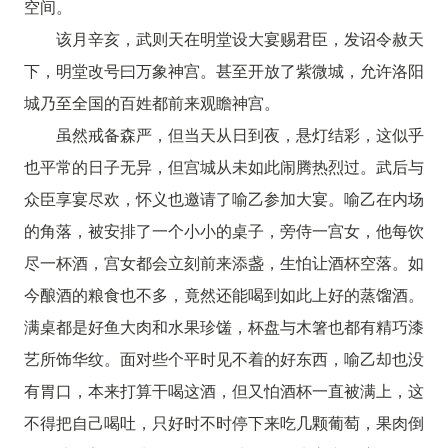
空间。
该月辛亥，武则天在明堂设大宴赐君臣，发诏令赦天
下，明堂改号曰万象神宫。甚至开放了紫微城，允许洛阳
城乃至全国的百姓都前来观瞻神宫。
虽然戒备森严，但当天从日到夜，悬灯结彩，这似乎
也平常的日子无异，但宫城从未如此闹腾热烈过。武后与
众臣享宴尽欢，怀义也邀请了喻乙参加大宴。喻乙在内场
的角落，被安排了一个小小的桌子，旁侍一宫女，他每饮
尽一杯酒，宫女都会立刻前来添盏，生怕让酒杯空落。如
今酿酒的粮食也不多，竟然还能喝到如此上好的蒸馏酒。
满桌都是好鱼大肉和水果珍馐，杯盘与木箸也都有精巧漆
艺所饰华纹。面对些个平时见不着的好东西，喻乙却也没
有胃口，本来打算干喝这酒，但又怕酒杯一直被满上，这
不得把自己喝吐，只好时不时停下来吃几颗葡萄，果肉倒