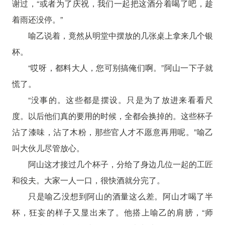
谢过，“或者为了庆祝，我们一起把这酒分着喝了吧，趁
着雨还没停。”
喻乙说着，竟然从明堂中摆放的几张桌上拿来几个银
杯。
“哎呀，都料大人，您可别搞俺们啊。”阿山一下子就
慌了。
“没事的。这些都是摆设。只是为了放进来看看尺
度。以后他们真的要用的时候，全都会换掉的。这些杯子
沾了漆味，沾了木粉，那些官人才不愿意再用呢。”喻乙
叫大伙儿尽管放心。
阿山这才接过几个杯子，分给了身边几位一起的工匠
和役夫。大家一人一口，很快酒就分完了。
只是喻乙没想到阿山的酒量这么差。阿山才喝了半
杯，狂妄的样子又显出来了。他搭上喻乙的肩膀，“师