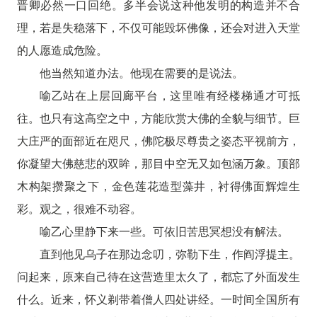
晋卿必然一口回绝。多半会说这种他发明的构造并不合
理，若是失稳落下，不仅可能毁坏佛像，还会对进入天堂
的人愿造成危险。
他当然知道办法。他现在需要的是说法。
喻乙站在上层回廊平台，这里唯有经楼梯通才可抵
往。也只有这高空之中，方能欣赏大佛的全貌与细节。巨
大庄严的面部近在咫尺，佛陀极尽尊贵之姿态平视前方，
你凝望大佛慈悲的双眸，那目中空无又如包涵万象。顶部
木构架攒聚之下，金色莲花造型藻井，衬得佛面辉煌生
彩。观之，很难不动容。
喻乙心里静下来一些。可依旧苦思冥想没有解法。
直到他见乌子在那边念叨，弥勒下生，作阎浮提主。
问起来，原来自己待在这营造里太久了，都忘了外面发生
什么。近来，怀义剃带着僧人四处讲经。一时间全国所有