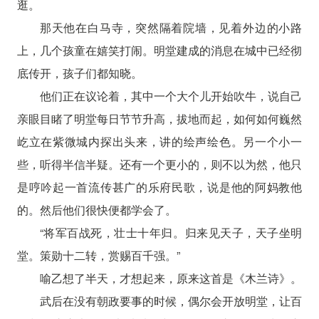
逛。
那天他在白马寺，突然隔着院墙，见着外边的小路
上，几个孩童在嬉笑打闹。明堂建成的消息在城中已经彻
底传开，孩子们都知晓。
他们正在议论着，其中一个大个儿开始吹牛，说自己
亲眼目睹了明堂每日节节升高，拔地而起，如何如何巍然
屹立在紫微城内探出头来，讲的绘声绘色。另一个小一
些，听得半信半疑。还有一个更小的，则不以为然，他只
是哼吟起一首流传甚广的乐府民歌，说是他的阿妈教他
的。然后他们很快便都学会了。
“将军百战死，壮士十年归。归来见天子，天子坐明
堂。策勋十二转，赏赐百千强。”
喻乙想了半天，才想起来，原来这首是《木兰诗》。
武后在没有朝政要事的时候，偶尔会开放明堂，让百