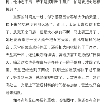
树，他神志不清，若不是溪明出手阻拦，怕是要把树连根
拔毁了。
重要的时间点一过，似乎那座围合容纳大佛的天堂，
接下来的功程没有那么急了。而且，太后太喜欢这明堂
了。从完工之日起，便是大小祭典不断，马上要正月了，
她还要再举行一次大飨合祀五方天帝。但凡有这样的场
合，天堂的营造就得停工，还得把大内收拾的干干净净。
天堂高千尺，还这般断断续续，营造所需工期必然旷日持
久。喻乙这次也是在白马寺多待了一阵子歇息，才回了宫
里。天堂已经造到了两级，跟明堂的屋顶都快平起平坐
了，等造到三级，就能俯视明堂了。天堂总高五层，越往
高处去，光是上下运送材料的时间都会加倍，营造也只会
越来越慢。
如今亦能见出每层的重檐，若按图样，终还会有高伸