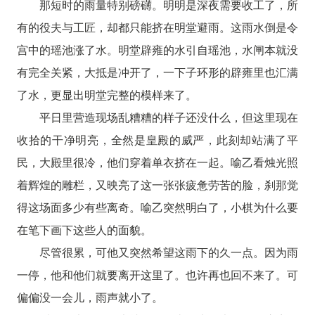
那短时的雨量特别磅礴。明明是深夜需要收工了，所
有的役夫与工匠，却都只能挤在明堂避雨。这雨水倒是令
宫中的瑶池涨了水。明堂辟雍的水引自瑶池，水闸本就没
有完全关紧，大抵是冲开了，一下子环形的辟雍里也汇满
了水，更显出明堂完整的模样来了。
平日里营造现场乱糟糟的样子还没什么，但这里现在
收拾的干净明亮，全然是皇殿的威严，此刻却站满了平
民，大殿里很冷，他们穿着单衣挤在一起。喻乙看烛光照
着辉煌的雕栏，又映亮了这一张张疲惫劳苦的脸，刹那觉
得这场面多少有些离奇。喻乙突然明白了，小棋为什么要
在笔下画下这些人的面貌。
尽管很累，可他又突然希望这雨下的久一点。因为雨
一停，他和他们就要离开这里了。也许再也回不来了。可
偏偏没一会儿，雨声就小了。