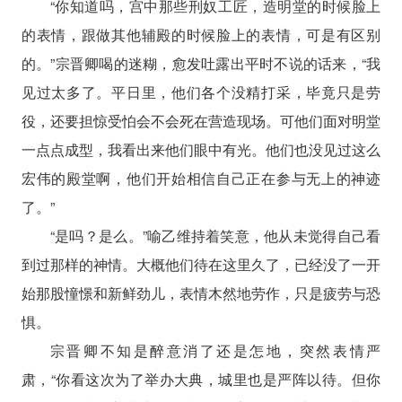
“你知道吗，宫中那些刑奴工匠，造明堂的时候脸上
的表情，跟做其他辅殿的时候脸上的表情，可是有区别
的。”宗晋卿喝的迷糊，愈发吐露出平时不说的话来，“我
见过太多了。平日里，他们各个没精打采，毕竟只是劳
役，还要担惊受怕会不会死在营造现场。可他们面对明堂
一点点成型，我看出来他们眼中有光。他们也没见过这么
宏伟的殿堂啊，他们开始相信自己正在参与无上的神迹
了。”
“是吗？是么。”喻乙维持着笑意，他从未觉得自己看
到过那样的神情。大概他们待在这里久了，已经没了一开
始那股憧憬和新鲜劲儿，表情木然地劳作，只是疲劳与恐
惧。
宗晋卿不知是醉意消了还是怎地，突然表情严
肃，“你看这次为了举办大典，城里也是严阵以待。但你