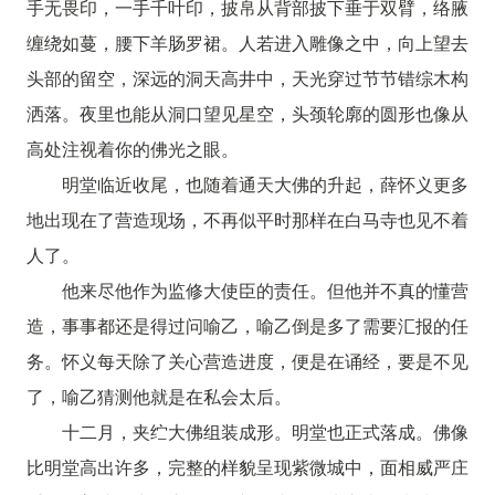
手无畏印，一手千叶印，披帛从背部披下垂于双臂，络腋
缠绕如蔓，腰下羊肠罗裙。人若进入雕像之中，向上望去
头部的留空，深远的洞天高井中，天光穿过节节错综木构
洒落。夜里也能从洞口望见星空，头颈轮廓的圆形也像从
高处注视着你的佛光之眼。
明堂临近收尾，也随着通天大佛的升起，薛怀义更多
地出现在了营造现场，不再似平时那样在白马寺也见不着
人了。
他来尽他作为监修大使臣的责任。但他并不真的懂营
造，事事都还是得过问喻乙，喻乙倒是多了需要汇报的任
务。怀义每天除了关心营造进度，便是在诵经，要是不见
了，喻乙猜测他就是在私会太后。
十二月，夹纻大佛组装成形。明堂也正式落成。佛像
比明堂高出许多，完整的样貌呈现紫微城中，面相威严庄