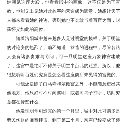
姓朝见这座大殿，也看看殿中的画像。这不仅是为了宣
教，也能见出见她对此栋宇的营造颇为满意，她想让天下
人都来看看她的神迹。否则她也不会敢当着百官之面，封
薛怀义如此的高位。
随着洛阳城中越来越多人见过明堂的模样，关于明堂
的讨论变的热烈了。喻乙知道，营造的进程中，尽管各路
人会有诸多责难与苛问，可一旦明堂这座万象神宫建成
了，这宫中是绝听不得关于明堂半点儿的贬损。所以，他
很想听听百姓们究竟是怎么看这座前所未见得的宫殿的。
可他还是除了白马寺和紫微宫之外，不能随意进出其
他地方。他只好时不时向溪明，或者向乌子打听，坊间究
竟都在传些什么。
他发现明堂刚造完的第一个月里，城中对此可谓多是
劳民伤财的靡费抨击。到了第二个月，风声已经变成了褒