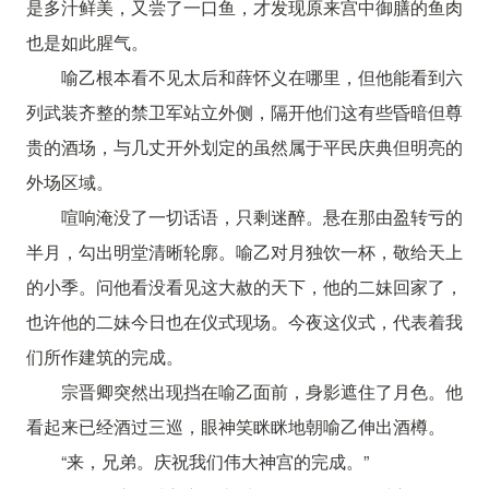
是多汁鲜美，又尝了一口鱼，才发现原来宫中御膳的鱼肉
也是如此腥气。
喻乙根本看不见太后和薛怀义在哪里，但他能看到六
列武装齐整的禁卫军站立外侧，隔开他们这有些昏暗但尊
贵的酒场，与几丈开外划定的虽然属于平民庆典但明亮的
外场区域。
喧响淹没了一切话语，只剩迷醉。悬在那由盈转亏的
半月，勾出明堂清晰轮廓。喻乙对月独饮一杯，敬给天上
的小季。问他看没看见这大赦的天下，他的二妹回家了，
也许他的二妹今日也在仪式现场。今夜这仪式，代表着我
们所作建筑的完成。
宗晋卿突然出现挡在喻乙面前，身影遮住了月色。他
看起来已经酒过三巡，眼神笑眯眯地朝喻乙伸出酒樽。
“来，兄弟。庆祝我们伟大神宫的完成。”