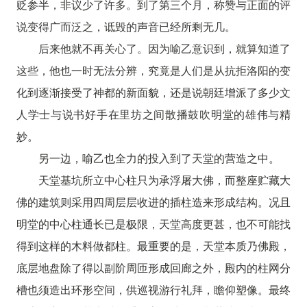
贬参半，非议少了许多。到了第三个月，称赞与正面的评
说变得广而泛之，诋毁的声音已经所剩无几。
后来他就不再关心了。因为喻乙意识到，就算知道了
这些，他也一时无法分辨，究竟是人们是从抗拒洛阳的变
化到逐渐接受了神都的新面貌，还是说朝廷增派了多少文
人学士与说书好手在里坊之间散播鼓吹明堂的雄伟与精
妙。
另一边，喻乙也全力的投入到了天堂的营造之中。
天堂基坑所立中心柱只为承浮屠大佛，而整座贮藏大
佛的建筑则采用四周层层收进的插柱造来形成结构。况且
明堂的中心柱通长已是极限，天堂高度更甚，也不可能找
得到这样的木料做都柱。最重要的是，天堂本质乃佛殿，
底层地盘除了得以副阶周匝形成回廊之外，殿内的柱网分
槽也须造出环形空间，供巡视游行礼拜，瞻仰塑像。最终