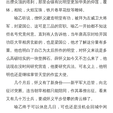
出攒尖顶的塔刹，那里会镶有比明堂更加华美的仰莲，覆
钵，相轮，火焰宝珠，铁片卷草花纹等雕铸。
喻乙听说，僧怀义建造明堂有功，被拜为左威卫大将
军，封梁国公。这可是三品的官职。喻乙一开始都不知这
些名号究竟何意。直到有人告诉他，当年唐高宗封给开国
功臣大宰相房玄龄的，也是梁国公，他才了解这分量有多
重。他也明白了自己为太后所作的明堂，对怀义来说是多
么高硕结实的一块垫脚石。薛怀义如今又不怎么来了，他
说现在没时间研究营造，他要研究兵法。可名义上，他明
明也还是继续掌管天堂的作监大使。
几个月后，怀义有了新身份——新平军大总管，向北
征讨突厥。连当朝宰相都只能陪同，作其幕僚出征。看来
又有几十万士兵，要成怀义平步登攀的青云梯了。
喻乙终于可以休息几日，可也还是没机会回城中闲