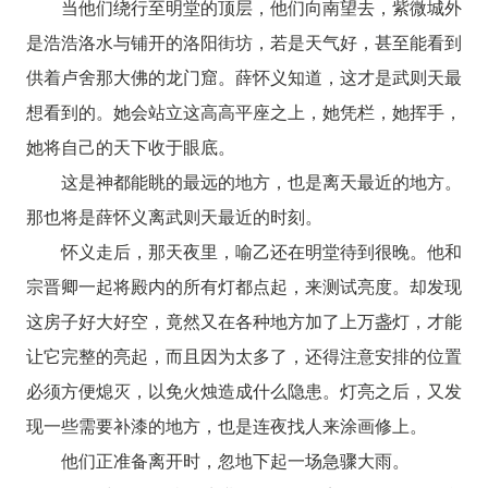
当他们绕行至明堂的顶层，他们向南望去，紫微城外
是浩浩洛水与铺开的洛阳街坊，若是天气好，甚至能看到
供着卢舍那大佛的龙门窟。薛怀义知道，这才是武则天最
想看到的。她会站立这高高平座之上，她凭栏，她挥手，
她将自己的天下收于眼底。
这是神都能眺的最远的地方，也是离天最近的地方。
那也将是薛怀义离武则天最近的时刻。
怀义走后，那天夜里，喻乙还在明堂待到很晚。他和
宗晋卿一起将殿内的所有灯都点起，来测试亮度。却发现
这房子好大好空，竟然又在各种地方加了上万盏灯，才能
让它完整的亮起，而且因为太多了，还得注意安排的位置
必须方便熄灭，以免火烛造成什么隐患。灯亮之后，又发
现一些需要补漆的地方，也是连夜找人来涂画修上。
他们正准备离开时，忽地下起一场急骤大雨。