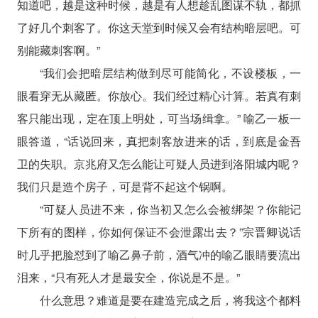
知道吧，越是这种时候，越是有人想趁乱图谋不轨，都抓
了好几个刺客了。你这天堂到时候又会有结构暗层吧。可
别能藏刺客啊。”
“我们会把暗层结构做到尽可能简化，不设楼板，一
眼看穿无从藏匿。你放心。我们经过精心计算。若真有刺
客只能出现，定在顶上明处，可当场缉拿。” 喻乙一板一
眼答道，“话说回来，真把刺客放进来的话，到底是金吾
卫的失职。京兆府又怎么能让可疑人员进到洛阳城内呢？
我们只是造个房子，可是背不起这个锅啊。
“可疑人员进不来，你当初又怎么会被绑架？你能记
下所有的图样，你如何保证不会泄露出去？”宗晋卿说话
时几乎把脸怼到了喻乙鼻子前，酒气冲的喻乙眼睛要流出
泪来，“只有死人才是最安全，你说是不是。”
什么意思？难道是要在建造完成之后，将我这个都料