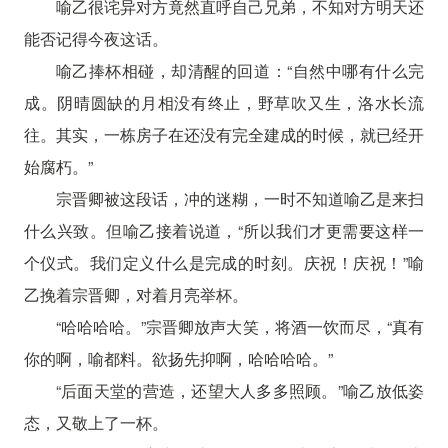
喻乙很诧异对方竟然直呼自己兄弟，不知对方明天还
能否记得今夜这话。
喻乙捧杯相碰，却清醒的回道：“自然中哪有什么完
成。阴晴圆缺的月相没有终止，野草吹又生，洛水长流
往。其实，一栋房子在还没有完全建成的时候，就已经开
始腐朽。”
宗晋卿被这段话，冲的迷糊，一时不知道喻乙是来扫
什么兴致。但喻乙接着说道，“所以我们才更需要这样一
个仪式。我们定义什么是完成的时刻。庆祝！庆祝！”喻
乙挽着宗晋卿，对着月亮举杯。
“哈哈哈哈。”宗晋卿放声大笑，将酒一饮而尽，“真有
你的啊，喻都料。欲扬先抑啊，哈哈哈哈。”
“后面天堂的营造，还望大人多多照顾。”喻乙放低姿
态，又敬上了一杯。