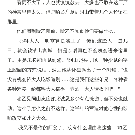
看雨不大了，人也就慢慢散去，大多也不敢在这庄严
的神宫里待太久。但是喻乙注意到阿山带着几个人还留在
那里。
他们围到喻乙跟前。喻乙不知道他们要做什么。
“都料大人，明堂算是竣工了。俺们这些人，过几
日，就会被清出宫城，怕是以后再也不会机会进来这里
了。更是未必能再见到您。”阿山起头，以一种少见的字
正腔圆的方式说话，然后他从怀里掏出了一个陶罐，“也
没有机会轻大人吃饭道别……这是我们这些弟兄，各种省
各种筹凑，给都料大人搞得一壶酒。大人请收下吧。”
喻乙见阿山态度如此诚恳多少有点恍惚，但不免也触
动。这小子怎么之前不这样。这半年的营造对他心性的影
响改变如此之大么。
“我又不是你的师父了。没有什么理由收这些。”喻乙