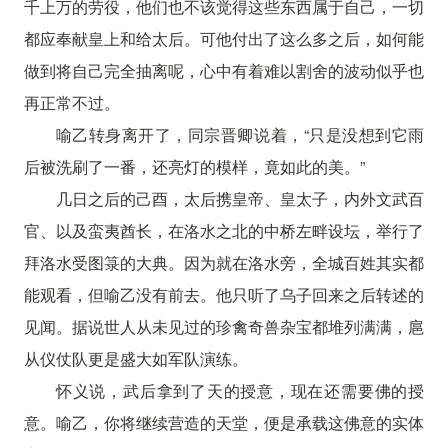
千上万的劳役，他们也不该觉得这些东西属于自己，一切
都应奉献皇上和给太后。可他付出了这么多之后，如何能
做到将自己完全抽离呢，心中有着难以割舍的波动似乎也
再正常不过。
喻乙转身离开了，同宗晋卿说着，“只是没想到它雨
后被洗刷了一番，还亮灯的模样，竟如此的美。”
几日之后的己酉，太后携皇帝、皇太子，内外文武百
官、以及蛮夷酋长，在洛水之北的中桥左畔设坛，举行了
拜洛水受图箓的大典。因为就在洛水旁，全城百姓其实都
能观看，但喻乙没有前去。他只听了乌子回来之后转述的
见闻。据说世人从未见过的珍禽奇兽杂宝都堆列满满，扈
从仪仗队更是盛大如军队演练。
怀义说，武后拿到了天的授意，现在还需要佛的授
意。喻乙，你将继续营造的天堂，便是承载这佛意的实体