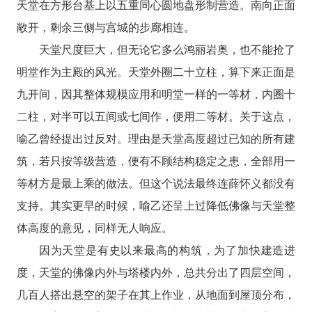
天堂在方形台基上以五重同心圆地盘形制营造。南向正面
敞开，剩余三侧与宫城的步廊相连。
天堂尺度巨大，但无论它多么鸿丽岩奥，也不能抢了
明堂作为主殿的风光。天堂外圈二十立柱，算下来正面是
九开间，因其整体规模应用和明堂一样的一等材，内圈十
二柱，对半可以五间或七间作，便用二等材。关于这点，
喻乙曾经提出过反对。理由是天堂高度超过已知的所有建
筑，若只按等级营造，便有不顾结构稳定之患，全部用一
等材方是最上乘的做法。但这个说法最终连薛怀义都没有
支持。其实更早的时候，喻乙还呈上过降低佛像与天堂整
体高度的意见，同样无人响应。
因为天堂是有史以来最高的构筑，为了加快建造进
度，天堂的佛像内外与塔楼内外，总共分出了四层空间，
几百人搭出悬空的架子在其上作业，从地面到屋顶分布，