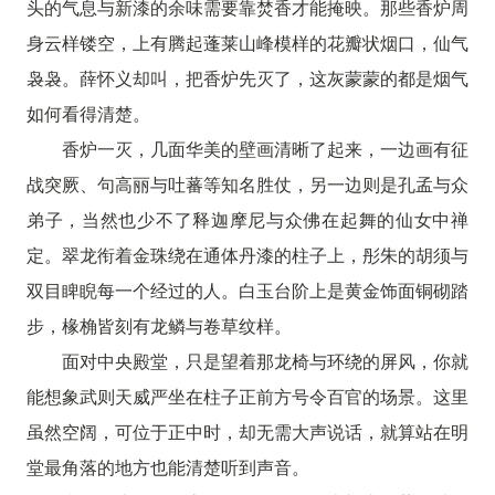
头的气息与新漆的余味需要靠焚香才能掩映。那些香炉周
身云样镂空，上有腾起蓬莱山峰模样的花瓣状烟口，仙气
袅袅。薛怀义却叫，把香炉先灭了，这灰蒙蒙的都是烟气
如何看得清楚。
香炉一灭，几面华美的壁画清晰了起来，一边画有征
战突厥、句高丽与吐蕃等知名胜仗，另一边则是孔孟与众
弟子，当然也少不了释迦摩尼与众佛在起舞的仙女中禅
定。翠龙衔着金珠绕在通体丹漆的柱子上，彤朱的胡须与
双目睥睨每一个经过的人。白玉台阶上是黄金饰面铜砌踏
步，椽桷皆刻有龙鳞与卷草纹样。
面对中央殿堂，只是望着那龙椅与环绕的屏风，你就
能想象武则天威严坐在柱子正前方号令百官的场景。这里
虽然空阔，可位于正中时，却无需大声说话，就算站在明
堂最角落的地方也能清楚听到声音。