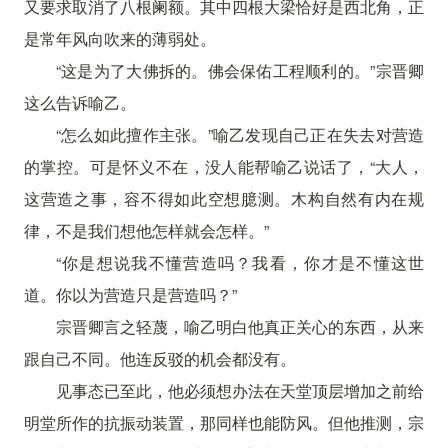
又要求取消了八根阑额。其中四根大梁恰好是西北角，正
是常年风向吹来的薄弱处。
“这是为了大佛拆的。佛会保佑工程顺利的。”宗晋卿
这么告诉喻乙。
“怎么如此擅作主张。”喻乙发现自己正在失去对营造
的掌控。可是怀义不在，没人能帮喻乙说话了，“大人，
这营造之事，容不得如此空想臆测。木构自然有内在规
律，不是我们想他怎样就会怎样。”
“你是想说我不懂营造吗？我看，你才是不懂这世
道。你以为营造只是营造吗？”
宗晋卿言之轻蔑，喻乙明白他真正关心的东西，从来
跟自己不同。他连反驳的机会都没有。
见事态已至此，他必须想办法在天堂顶层增加之前给
明堂所作的抗振动装置，那同样也能防风。但他推测，宗