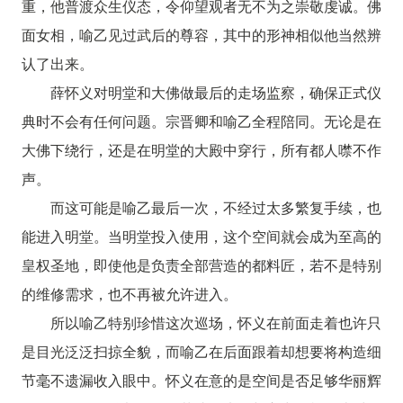
重，他普渡众生仪态，令仰望观者无不为之崇敬虔诚。佛
面女相，喻乙见过武后的尊容，其中的形神相似他当然辨
认了出来。
薛怀义对明堂和大佛做最后的走场监察，确保正式仪
典时不会有任何问题。宗晋卿和喻乙全程陪同。无论是在
大佛下绕行，还是在明堂的大殿中穿行，所有都人噤不作
声。
而这可能是喻乙最后一次，不经过太多繁复手续，也
能进入明堂。当明堂投入使用，这个空间就会成为至高的
皇权圣地，即使他是负责全部营造的都料匠，若不是特别
的维修需求，也不再被允许进入。
所以喻乙特别珍惜这次巡场，怀义在前面走着也许只
是目光泛泛扫掠全貌，而喻乙在后面跟着却想要将构造细
节毫不遗漏收入眼中。怀义在意的是空间是否足够华丽辉