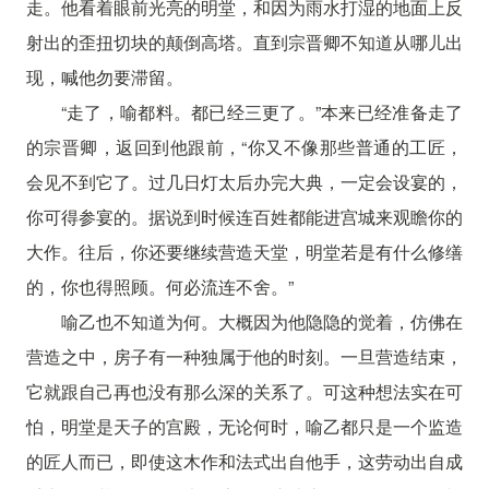
走。他看着眼前光亮的明堂，和因为雨水打湿的地面上反
射出的歪扭切块的颠倒高塔。直到宗晋卿不知道从哪儿出
现，喊他勿要滞留。
“走了，喻都料。都已经三更了。”本来已经准备走了
的宗晋卿，返回到他跟前，“你又不像那些普通的工匠，
会见不到它了。过几日灯太后办完大典，一定会设宴的，
你可得参宴的。据说到时候连百姓都能进宫城来观瞻你的
大作。往后，你还要继续营造天堂，明堂若是有什么修缮
的，你也得照顾。何必流连不舍。”
喻乙也不知道为何。大概因为他隐隐的觉着，仿佛在
营造之中，房子有一种独属于他的时刻。一旦营造结束，
它就跟自己再也没有那么深的关系了。可这种想法实在可
怕，明堂是天子的宫殿，无论何时，喻乙都只是一个监造
的匠人而已，即使这木作和法式出自他手，这劳动出自成