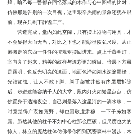
煌，喻乙每一瞥都在回忆落成的木作与心中图样的比对，
仿佛那是告别的一次目视，这里艰辛热闹的景象还犹在眼
前，现在只剩下静谧庄严。
营造完成，堂内如此空阔，只有摆上器物与用具，才
不会显得大而无当，对比之下也才能彰显恢弘尺度。从正
殿搬走的东西一件件的按规矩摆回进来。点上千盏明灯，
室内亮了起来，精美的纹样与漆彩更加醒目。暗层下方虽
是露明，也反光明亮的漆面，地面色泽如湖水深邃墨绿，
光洁如镜，让人不敢下脚。脚手架被井然有序层层拆除
后，步进这能容纳千人的大堂，殿内灯火如繁星点点，仿
佛置身于浩瀚夜空，自己则是落入这星河的一滴水珠，一
时竟觉得广袤如荒野，却也因敬虔肃穆，一下子冻如寒
露。虽然其他的柱子不如中心柱那么巨硕，但尺度也大的
惊人，林立的庞然柱体仿佛带你回到茂密森林中漫步，木