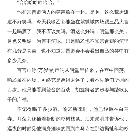
“哈哈哈哈哈哈哈。”
他和宗晋卿俩人的笑声糅在一起。是啊。这么荒唐难
道不好笑吗。今天我喻乙都能坐在紫微城内场跟三品大官
一起喝酒了，我不应该笑吗。酒这么好喝，明堂那么美，
月色又明媚，为何不笑呢。只是喻乙也不知宗晋卿的笑里
有几分是真喜。也不知道宗晋卿会不会看出自己的笑中有
多少无奈。
百官山呼“万岁”的声响从明堂里传来，在宫中回荡。
喻乙虽在内场，可终究是离得太远了，看不见他们所拥的
万岁。他只能看到登台的百戏，胡旋舞者的步姿与踏歌女
子的广袖。
不记得喝了多少酒。喻乙醒来时，他已经躺在白马
寺。耳朵旁还插着折断的杉树枝条。后来溪明才告诉他，
巡夜的时候见他满身酒味的回到白马寺在那边撕扯年幼杉