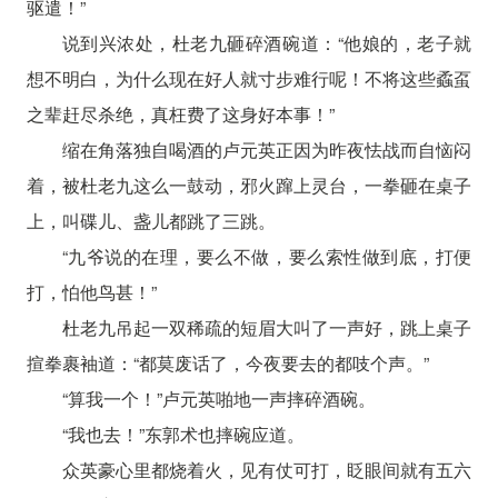
驱遣！”
说到兴浓处，杜老九砸碎酒碗道：“他娘的，老子就
想不明白，为什么现在好人就寸步难行呢！不将这些蟊虿
之辈赶尽杀绝，真枉费了这身好本事！”
缩在角落独自喝酒的卢元英正因为昨夜怯战而自恼闷
着，被杜老九这么一鼓动，邪火蹿上灵台，一拳砸在桌子
上，叫碟儿、盏儿都跳了三跳。
“九爷说的在理，要么不做，要么索性做到底，打便
打，怕他鸟甚！”
杜老九吊起一双稀疏的短眉大叫了一声好，跳上桌子
揎拳裹袖道：“都莫废话了，今夜要去的都吱个声。”
“算我一个！”卢元英啪地一声摔碎酒碗。
“我也去！”东郭术也摔碗应道。
众英豪心里都烧着火，见有仗可打，眨眼间就有五六