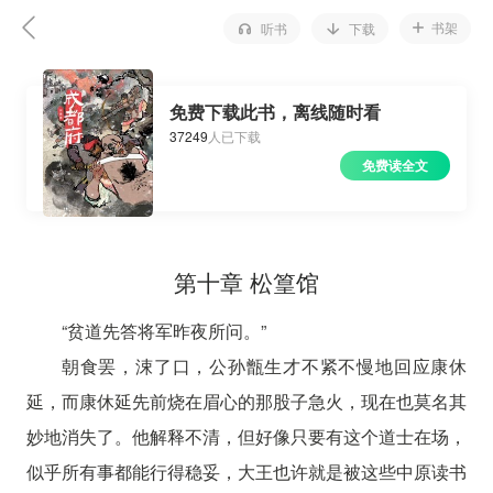
书架
听书
下载
免费下载此书，离线随时看
37249
人已下载
免费读全文
第十章 松篁馆
“贫道先答将军昨夜所问。”
朝食罢，涑了口，公孙甑生才不紧不慢地回应康休
延，而康休延先前烧在眉心的那股子急火，现在也莫名其
妙地消失了。他解释不清，但好像只要有这个道士在场，
似乎所有事都能行得稳妥，大王也许就是被这些中原读书