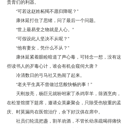
贵胄们的利器。
“可若这赵姓柘羯不愿归降呢？”
康休延打住了思绪，问了最后一个问题。
“世上最易变之物就是人心。”
“可假设此人坚决不从呢？”
“他有妻女，凭什么不从？”
康休延紧着眼睑暗道了声心毒，可转念一想，没有这
些读书人的歹毒心计，谁会有机会窥伺大唐？
冷清数日的弓马社又热闹了起来。
“老夫平生真不曾做过恁般快畅的事！”
天刚放亮，杨巨元就吩咐家丁杀鸡宰羊，筛酒烹肉，
在松篁馆摆下筵席，邀请众英豪聚会，只除受伤较重的孟
庆、时莫漏尚在医馆治疗，余下好汉俱在席中。
社员们轮流把盏，割羊劝酒，不管长幼亲疏喝得痛快