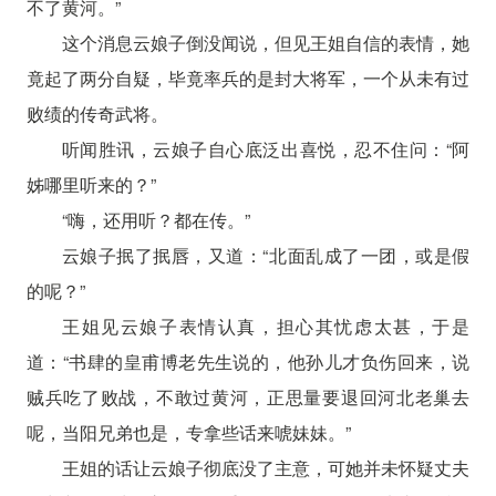
不了黄河。”
这个消息云娘子倒没闻说，但见王姐自信的表情，她
竟起了两分自疑，毕竟率兵的是封大将军，一个从未有过
败绩的传奇武将。
听闻胜讯，云娘子自心底泛出喜悦，忍不住问：“阿
姊哪里听来的？”
“嗨，还用听？都在传。”
云娘子抿了抿唇，又道：“北面乱成了一团，或是假
的呢？”
王姐见云娘子表情认真，担心其忧虑太甚，于是
道：“书肆的皇甫博老先生说的，他孙儿才负伤回来，说
贼兵吃了败战，不敢过黄河，正思量要退回河北老巢去
呢，当阳兄弟也是，专拿些话来唬妹妹。”
王姐的话让云娘子彻底没了主意，可她并未怀疑丈夫