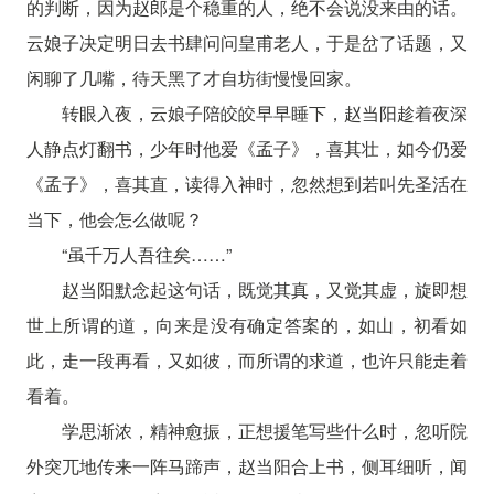
的判断，因为赵郎是个稳重的人，绝不会说没来由的话。
云娘子决定明日去书肆问问皇甫老人，于是岔了话题，又
闲聊了几嘴，待天黑了才自坊街慢慢回家。
转眼入夜，云娘子陪皎皎早早睡下，赵当阳趁着夜深
人静点灯翻书，少年时他爱《孟子》，喜其壮，如今仍爱
《孟子》，喜其直，读得入神时，忽然想到若叫先圣活在
当下，他会怎么做呢？
“虽千万人吾往矣……”
赵当阳默念起这句话，既觉其真，又觉其虚，旋即想
世上所谓的道，向来是没有确定答案的，如山，初看如
此，走一段再看，又如彼，而所谓的求道，也许只能走着
看着。
学思渐浓，精神愈振，正想援笔写些什么时，忽听院
外突兀地传来一阵马蹄声，赵当阳合上书，侧耳细听，闻