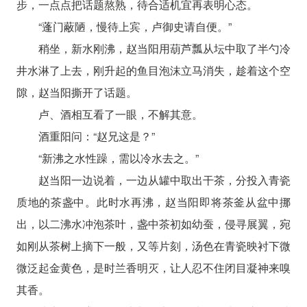
步，一点点把话题熬熟，待合适机宜再表明心态。
“蓬门蔽陋，慢待上宾，卢御史请自便。”
稍坐，新水刚沸，赵当阳用葫芦瓢从坛中取了半勺冷
井水淋了上去，刚升起的鱼目泡沫立马消失，趁着这个空
隙，赵当阳撕开了话题。
卢、酒相互看了一眼，不解其意。
酒重阳问：“赵兄这是？”
“新沸之水性躁，需以冷水去之。”
赵当阳一边说着，一边从罐中取出干茶，分投入青瓷
质地的茶盏中。此时水再沸，赵当阳即将茶釜从盆中挪
出，以二沸水冲泡茶叶，盏中茶初如幼蚕，侵寻展翼，宛
如刚从茶树上摘下一般，又等片刻，汤色在青瓷映衬下微
微泛起金黄色，是时兰香明灭，让人忍不住闭目凝神来嗅
其香。