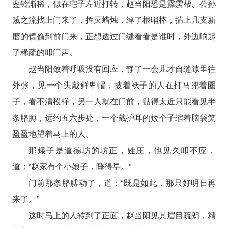
銮铃渐稀，似在宅子左近打转，赵当阳恐是霹雳帮、公孙
贼之流找上门来了，挥灭蜡烛，绰了根哨棒，揣上几支新
磨的镖偷到前门来，正想透过门缝看看是谁时，外边响起
了稀疏的叩门声。
赵当阳敛着呼吸没有回应，静了一会儿才自缝隙里往
外张，见一个头戴鲜卑帽，披着袄子的人在打马兜着圈
子，看不清模样，另一人就在门前，贴得太近只能看见半
条胳膊，远约五六步处，一个戴护耳的矮个子缩着脑袋笑
盈盈地望着马上的人。
那矮子是道德坊的坊正，姓庄，他见久叩不应，
道：“赵家有个小娘子，睡得早。”
门前那条胳膊动了，道：“既是如此，那只好明日再
来了。”
这时马上的人转到了正面，赵当阳见其眉目疏朗，精