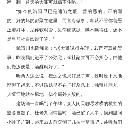
翻一翻，通天的大罪可就瞒不住咯。”
“如今的洛阳早已是逋逃之薮，善的恶的，正的邪
的，好的坏的都聚在这里，而官府做事，却从不管你善恶
正邪好坏，见你软就管，见你硬就纵，瞒不瞒得住，还不
是弓马社自己说了算。”
武晴川也附和道：“赵大哥说得在理，若官府真能管
事，昨晚我们进不了公孙宅，崔社副大可不必担心，由他
们撒泼便是，酒醒就好了。”
听两人这么说，崔远之也只好息了声，这时座下又渐
渐聊了起来，不过话题早不在打打杀杀上，独留杜老九一
人怔怔地站在原地，似个局外人般的。
这场酒一直喝到了午牌，众人闲天聊尽才横的横竖的
竖各自散了。杜老九回铺里时，酒已醒了大半，摸到里间
小睡了片刻，起来后去前院铡了几捆干草喂驴，趁牲畜们