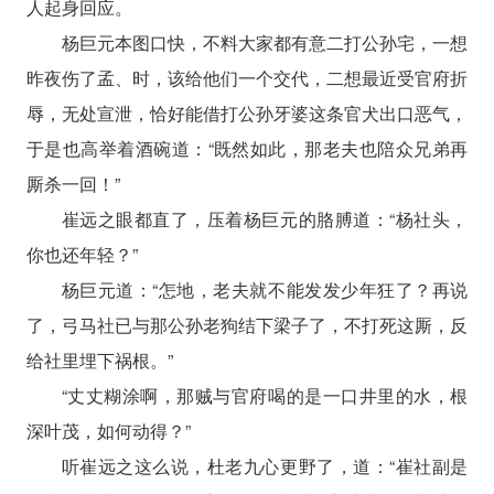
人起身回应。
杨巨元本图口快，不料大家都有意二打公孙宅，一想
昨夜伤了孟、时，该给他们一个交代，二想最近受官府折
辱，无处宣泄，恰好能借打公孙牙婆这条官犬出口恶气，
于是也高举着酒碗道：“既然如此，那老夫也陪众兄弟再
厮杀一回！”
崔远之眼都直了，压着杨巨元的胳膊道：“杨社头，
你也还年轻？”
杨巨元道：“怎地，老夫就不能发发少年狂了？再说
了，弓马社已与那公孙老狗结下梁子了，不打死这厮，反
给社里埋下祸根。”
“丈丈糊涂啊，那贼与官府喝的是一口井里的水，根
深叶茂，如何动得？”
听崔远之这么说，杜老九心更野了，道：“崔社副是