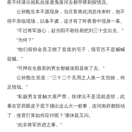
夜不经请示就私自派遣曳落河去都亭驿刺探情况。
公孙甑生本不愿现身，当庄客将此消息传来时，他不
得不亲临现场，以备不虞，这才有了昨夜巷中现身一幕。
“不过将军放心，赵当阳不敢轻易把刘三十交出去。”
“为何？”
“他们假扮金吾卫烧了贫道的宅子，报官岂不是贼喊
捉贼。”
“可押在仓廒里的男女都被洛阳县收了去。”
公孙甑生笑道：“三十二个无用之人换一支劲旅，何
足惜哉。”
“私贩男女冒触大唐严禁，按律法不是流就是绞，此
番在官府眼皮子底下捅出这么大一桩事，连河南府都惊动
了，使君打算如何应付呢？”康休延又问。
“此非将军所虑之事。”