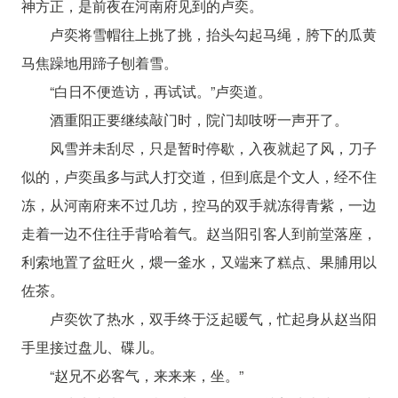
神方正，是前夜在河南府见到的卢奕。
卢奕将雪帽往上挑了挑，抬头勾起马绳，胯下的瓜黄
马焦躁地用蹄子刨着雪。
“白日不便造访，再试试。”卢奕道。
酒重阳正要继续敲门时，院门却吱呀一声开了。
风雪并未刮尽，只是暂时停歇，入夜就起了风，刀子
似的，卢奕虽多与武人打交道，但到底是个文人，经不住
冻，从河南府来不过几坊，控马的双手就冻得青紫，一边
走着一边不住往手背哈着气。赵当阳引客人到前堂落座，
利索地置了盆旺火，煨一釜水，又端来了糕点、果脯用以
佐茶。
卢奕饮了热水，双手终于泛起暖气，忙起身从赵当阳
手里接过盘儿、碟儿。
“赵兄不必客气，来来来，坐。”