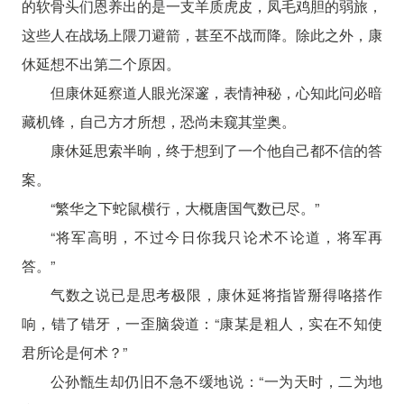
的软骨头们恩养出的是一支羊质虎皮，凤毛鸡胆的弱旅，
这些人在战场上隈刀避箭，甚至不战而降。除此之外，康
休延想不出第二个原因。
但康休延察道人眼光深邃，表情神秘，心知此问必暗
藏机锋，自己方才所想，恐尚未窥其堂奥。​
康休延思索半晌，终于想到了一个他自己都不信的答
案。
“繁华之下蛇鼠横行，大概唐国气数已尽。”
“将军高明，不过今日你我只论术不论道，将军再
答。”
气数之说已是思考极限，康休延将指皆掰得咯搭作
响，错了错牙，一歪脑袋道：“康某是粗人，实在不知使
君所论是何术？”
公孙甑生却仍旧不急不缓地说：“一为天时，二为地