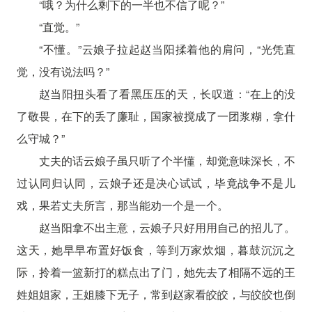
“哦？为什么剩下的一半也不信了呢？”
“直觉。”
“不懂。”云娘子拉起赵当阳揉着他的肩问，“光凭直
觉，没有说法吗？”
赵当阳扭头看了看黑压压的天，长叹道：“在上的没
了敬畏，在下的丢了廉耻，国家被搅成了一团浆糊，拿什
么守城？”
丈夫的话云娘子虽只听了个半懂，却觉意味深长，不
过认同归认同，云娘子还是决心试试，毕竟战争不是儿
戏，果若丈夫所言，那当能劝一个是一个。
赵当阳拿不出主意，云娘子只好用用自己的招儿了。
这天，她早早布置好饭食，等到万家炊烟，暮鼓沉沉之
际，拎着一篮新打的糕点出了门，她先去了相隔不远的王
姓姐姐家，王姐膝下无子，常到赵家看皎皎，与皎皎也倒