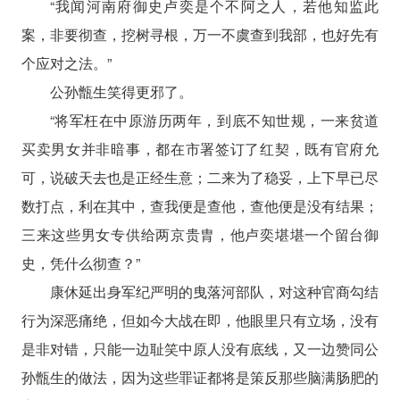
“我闻河南府御史卢奕是个不阿之人，若他知监此
案，非要彻查，挖树寻根，万一不虞查到我部，也好先有
个应对之法。”
公孙甑生笑得更邪了。
“将军枉在中原游历两年，到底不知世规，一来贫道
买卖男女并非暗事，都在市署签订了红契，既有官府允
可，说破天去也是正经生意；二来为了稳妥，上下早已尽
数打点，利在其中，查我便是查他，查他便是没有结果；
三来这些男女专供给两京贵胄，他卢奕堪堪一个留台御
史，凭什么彻查？”
康休延出身军纪严明的曳落河部队，对这种官商勾结
行为深恶痛绝，但如今大战在即，他眼里只有立场，没有
是非对错，只能一边耻笑中原人没有底线，又一边赞同公
孙甑生的做法，因为这些罪证都将是策反那些脑满肠肥的