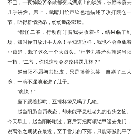
不已，一夜惊险苦辛散都变成酒桌上的谈资，被翻来覆去
几乎讲烂。席上，武晴川绘声绘色地描述了攻打院仓一
节，听得群情激昂，纷纷喝彩鼓噪。
“都怪二爷，行动前叮嘱我要收着些，结果临了到
场，却叫你们放开手去杀！早知道这样，我也不会单觑着
小贼追，栽了这么一个大跟头。”杜老九将矛头朝赵当阳
一指，“二爷，你说这朝令夕改得罚几杯？”
赵当阳不愿与其扯皮，只是摇着头笑，自斟了三大
碗，一滴不漏地灌进了肚子。
“爽快！”
座下跟着起哄，互撞杯盏又喝了几轮。
赵当阳虽自罚表态，却未能平息杜老九的心头之恼。
今天早上，赵当阳吩咐过，宴后要把两领铠甲运去龙门，
说离洛之期就在最近，至于雪儿的下落，只能等贼乱平了