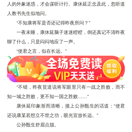
人的外象迷惑，才会谋听计行。康休延正念及此，忽听道
人教书先生似地问。
“不知康将军是否还记得昨夜所问？”
一夜未睡，康休延脑子迷迷瞪瞪，倒还真记不清昨夜
聊了什么，只是闷闷地应了一声。
“使君之言，似在长远。”
“不错，昨夜贫道说将军眼里只有一战之胜败，而不
知一城之胜败，更不知一国之胜败……”
康休延印象渐而清晰，接上公孙甑生的话道：“使君
还说康某若想立不世之功，眼光宜放长远。”
公孙甑生舒眉点颔。