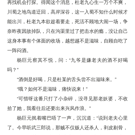
再找机会打探。得闻这个消息，杜老九心生一万个不爽，
川蜀之地鸟道迂回，高岸深谷，这一入蜀不知什么时候才
能出川，杜老九本欲趁着要走，死活不顾地大闹一场，争
奈昨夜因故掉队，只在沟渠里过了把击水的瘾，没让自己
这身本事有个体面的收场，越想越不是滋味，自顾自吃了
一阵闷酒。
杨巨元察其不悦，问：“九爷是嫌老夫的酒不好喝
吗？”
“酒倒是好喝，只是杜某的舌头尝不出滋味来。”
“哦？如何不是滋味，痛快说来！”
“可惜呀这番只打了小杂碎，没寻见那老妖婆，不收
拾了她，我看往后还要出来兴风作浪。”
杨巨元抿着嘴巴唔了一声，沉沉道：“说到老夫心里
了。今早听武三郎说，那贼不仅贩人还杀人，剥皮剔骨，