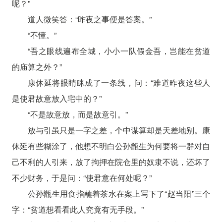
呢？”
道人微笑答：“昨夜之事便是答案。”
“不懂。”
“吾之眼线遍布全城，小小一队假金吾，岂能在贫道
的庙算之外？”
康休延将眼睛眯成了一条线，问：“难道昨夜这些人
是使君故意放入宅中的？”
“不是故意放，而是故意引。”
放与引虽只是一字之差，个中谋算却是天差地别。康
休延有些糊涂了，他想不明白公孙甑生为何要将一群对自
己不利的人引来，放了拘押在院仓里的奴隶不说，还坏了
不少财务，于是问：“使君意在何处呢？”
公孙甑生用食指蘸着茶水在案上写下了“赵当阳”三个
字：“贫道想看看此人究竟有无手段。”