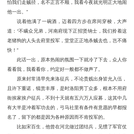
怕我们走贼径，名不正言不顺，我看今夜就光明正大地闹
他一出。”
说着他满了一碗酒，迈着四方步在席间穿梭，大声
道：“不瞒众兄弟，河南府现下正招贤纳士，我们拎着这
老猪狗的人头去府里投军，堂堂正正地杀贼去也，岂不痛
快！”
此话一出，原本热闹的氛围一下就冷了下去，众人你
看看我，我看看你，约定好一般都不做声了。
原来封常清早先来洛征兵，不论贵贱出身皆允入伍，
且许下重诺，犒赏丰厚，是时洛阳男丁众多，根本不用府
衙挨家挨户征兵，不到十天就有五六万人应募，这其中几
有大半是冲着军功去的，弓马社里有条件有意愿的早都报
名了，留下的都是因为各种原因而不肯投军的。
比如宋百生，他曾在河北做过团结兵，见惯了军官仗