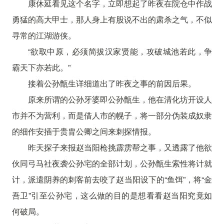
康休延看见这个名字，立即想起了昨夜在院仓中作战
勇猛的高大甲士，那人身上有股说不出的肃杀之气，不似
寻常的江湖游侠。
“欲取中原，必须简拔汉家贤能，攻破城池若此，争
霸天下亦若此。”
接着公孙甑生详细道出了昨夜之事的前因后果。
原来所谓的公孙牙婆即公孙甑生，他在清化坊开设人
市并不为营利，而是借人市的幌子，将一部分伪装成奴隶
的细作安插于贵胄公卿之间来刺探情报。
昨天探子来报赵当阳枪挑霹雳帮之事，又透露了他欲
伙同弓马社夜袭公孙宅的全部计划，公孙甑生索性将计就
计，派遣阴养的刺客前去咬了赵当阳设下的“鱼饵”，将“金
吾卫”引至公孙宅，这么做的目的是想看看赵当阳究竟如
何破局。