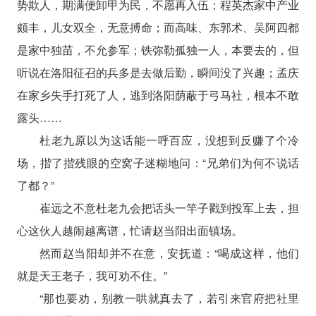
势欺人，期满便卸甲为民，不愿再入伍；程英杰家中产业
颇丰，儿女双全，无意搏命；而高味、东郭术、吴阿四都
是家中独苗，不允参军；铁弥勒孤独一人，本要去的，但
听说在洛阳征召的兵多是去做后勤，瞬间没了兴趣；孟庆
在家乡失手打死了人，逃到洛阳荫蔽于弓马社，根本不敢
露头……
杜老九原以为这话能一呼百应，没想到反赚了个冷
场，揩了揩残眼的空窝子迷糊地问：“兄弟们为何不说话
了都？”
崔远之不意杜老九会把话头一竿子戳到投军上去，担
心这伙人越闹越离谱，忙请赵当阳出面镇场。
然而赵当阳却并不在意，安抚道：“喝成这样，他们
就是天王老子，我可劝不住。”
“那也要劝，别教一哄就真去了，若引来官府把社里