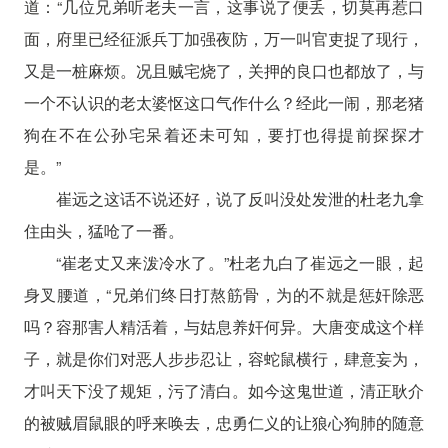
道：“几位兄弟听老夫一言，这事说了便丢，切莫再惹口
面，府里已经征派兵丁加强夜防，万一叫官吏捉了现行，
又是一桩麻烦。况且贼宅烧了，关押的良口也都放了，与
一个不认识的老太婆怄这口气作什么？经此一闹，那老猪
狗在不在公孙宅呆着还未可知，要打也得提前探探才
是。”
崔远之这话不说还好，说了反叫没处发泄的杜老九拿
住由头，猛呛了一番。
“崔老丈又来泼冷水了。”杜老九白了崔远之一眼，起
身叉腰道，“兄弟们终日打熬筋骨，为的不就是惩奸除恶
吗？容那害人精活着，与姑息养奸何异。大唐变成这个样
子，就是你们对恶人步步忍让，容蛇鼠横行，肆意妄为，
才叫天下没了规矩，污了清白。如今这鬼世道，清正耿介
的被贼眉鼠眼的呼来唤去，忠勇仁义的让狼心狗肺的随意