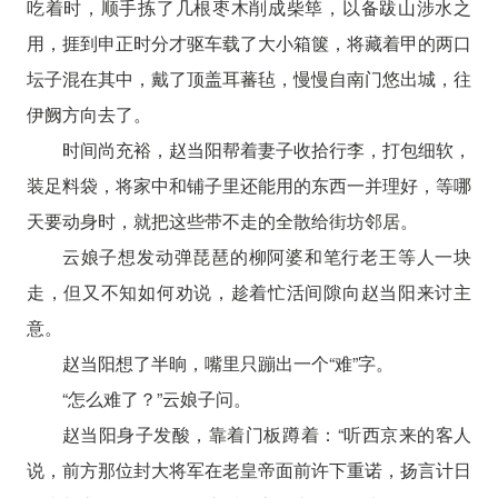
吃着时，顺手拣了几根枣木削成柴筚，以备跋山涉水之
用，捱到申正时分才驱车载了大小箱箧，将藏着甲的两口
坛子混在其中，戴了顶盖耳蕃毡，慢慢自南门悠出城，往
伊阙方向去了。
时间尚充裕，赵当阳帮着妻子收拾行李，打包细软，
装足料袋，将家中和铺子里还能用的东西一并理好，等哪
天要动身时，就把这些带不走的全散给街坊邻居。
云娘子想发动弹琵琶的柳阿婆和笔行老王等人一块
走，但又不知如何劝说，趁着忙活间隙向赵当阳来讨主
意。
赵当阳想了半晌，嘴里只蹦出一个“难”字。
“怎么难了？”云娘子问。
赵当阳身子发酸，靠着门板蹲着：“听西京来的客人
说，前方那位封大将军在老皇帝面前许下重诺，扬言计日