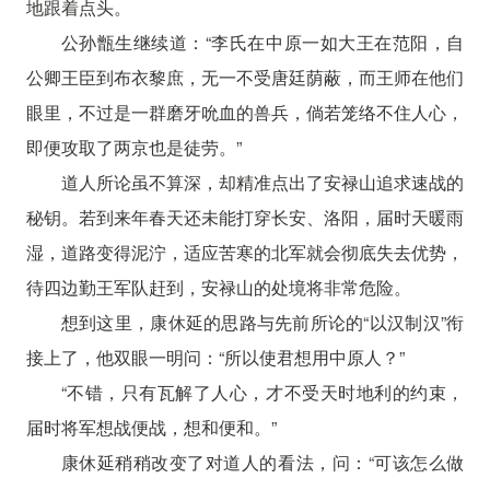
地跟着点头。
公孙甑生继续道：“李氏在中原一如大王在范阳，自
公卿王臣到布衣黎庶，无一不受唐廷荫蔽，而王师在他们
眼里，不过是一群磨牙吮血的兽兵，倘若笼络不住人心，
即便攻取了两京也是徒劳。”
道人所论虽不算深，却精准点出了安禄山追求速战的
秘钥。若到来年春天还未能打穿长安、洛阳，届时天暖雨
湿，道路变得泥泞，适应苦寒的北军就会彻底失去优势，
待四边勤王军队赶到，安禄山的处境将非常危险。
想到这里，康休延的思路与先前所论的“以汉制汉”衔
接上了，他双眼一明问：“所以使君想用中原人？”
“不错，只有瓦解了人心，才不受天时地利的约束，
届时将军想战便战，想和便和。”
康休延稍稍改变了对道人的看法，问：“可该怎么做