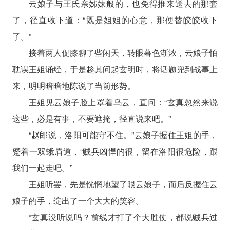
云娘子与王氏亲姊妹般的，也免得推来送去的那套
了，径直收下道：“既是姐姐的心意，那便替皎皎收下
了。”
接着两人促膝聊了些闲天，转眼暮色渐浓，云娘子怕
耽误王姐诵经，于是趁其问起玄明时，将话题兜到战事上
来，明明暗暗地陈说了当前形势。
王姐见云娘子脸上罩着乌云，直问：“玄真忽然来说
这些，必是有事，不要遮掩，径直说来吧。”
“赵郎说，洛阳可能守不住。”云娘子握住王姐的手，
蹙着一双蛾眉道，“贼兵凶悍的很，留在洛阳很危险，跟
我们一起走吧。”
王姐听罢，先是恍惘地望了眼云娘子，而后反握住云
娘子的手，绽出了一个大大的笑容。
“玄真没听说吗？前线才打了个大胜仗，都说贼兵过