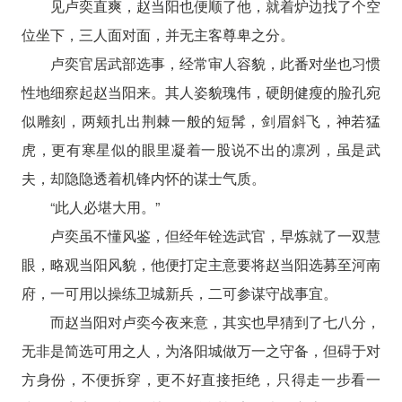
见卢奕直爽，赵当阳也便顺了他，就着炉边找了个空
位坐下，三人面对面，并无主客尊卑之分。
卢奕官居武部选事，经常审人容貌，此番对坐也习惯
性地细察起赵当阳来。其人姿貌瑰伟，硬朗健瘦的脸孔宛
似雕刻，两颊扎出荆棘一般的短髯，剑眉斜飞，神若猛
虎，更有寒星似的眼里凝着一股说不出的凛冽，虽是武
夫，却隐隐透着机锋内怀的谋士气质。
“此人必堪大用。”
卢奕虽不懂风鉴，但经年铨选武官，早炼就了一双慧
眼，略观当阳风貌，他便打定主意要将赵当阳选募至河南
府，一可用以操练卫城新兵，二可参谋守战事宜。
而赵当阳对卢奕今夜来意，其实也早猜到了七八分，
无非是简选可用之人，为洛阳城做万一之守备，但碍于对
方身份，不便拆穿，更不好直接拒绝，只得走一步看一