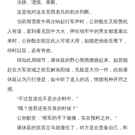
冷静、谨慎、果断。
这是他对这名安西老兵的初步判断。
当听闻雪夜中再次响起行军声时，公孙甑生又暗赞此
人有谋，直到看见院中大火，押在地牢中的男女都逃遁出
来时，公孙甑生咬定此人可堪大用，如能把他收至麾下，
待时以应，必有奇效。
得知此局细节，康休延的野心熊熊燃烧起来。如若能
赶在大军攻城之前瓦解洛阳城，无疑是大功一件，此前康
休延认为只打便是，如今听了道人的话，恍惚有种开窍之
感。
“不过贫道也不是步步料中。”
“哦？使君还有失算的时候？”
公孙默笑：“将军的手下被擒，实在预料之外。”
康休延的笑容立马就僵住了，对方是在责备自己，昨