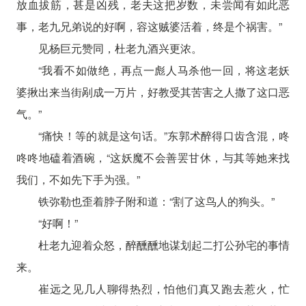
放血拔筋，甚是凶残，老夫这把岁数，未尝闻有如此恶
事，老九兄弟说的好啊，容这贼婆活着，终是个祸害。”
见杨巨元赞同，杜老九酒兴更浓。
“我看不如做绝，再点一彪人马杀他一回，将这老妖
婆揪出来当街剐成一万片，好教受其苦害之人撒了这口恶
气。”
“痛快！等的就是这句话。”东郭术醉得口齿含混，咚
咚咚地磕着酒碗，“这妖魔不会善罢甘休，与其等她来找
我们，不如先下手为强。”
铁弥勒也歪着脖子附和道：“割了这鸟人的狗头。”
“好啊！”
杜老九迎着众怒，醉醺醺地谋划起二打公孙宅的事情
来。
崔远之见几人聊得热烈，怕他们真又跑去惹火，忙