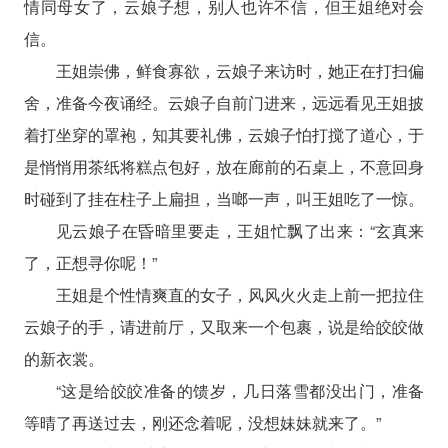
情同母女了，云娘子想，别人也许不信，但王姐绝对会
信。
王姐崇佛，鲜食寡欲，云娘子来访时，她正在打扫偏
舍，准备今夜诵经。云娘子自前门进来，远远看见王姐披
着打坐穿的罩袍，知其要礼佛，云娘子怕打搅了道心，于
是悄悄用茶纸将糕点包好，放在廊前的石桌上，不意回身
时碰到了挂在柱子上扁担，当啷一声，叫王姐吃了一惊。
见云娘子在昏暗里要走，王姐忙飘了出来：“玄真来
了，正想寻你呢！”
王姐是个性情爽直的女子，风风火火走上前一把拉住
云娘子的手，请进前厅，又取来一个包裹，说是给皎皎做
的新衣裳。
“这是给皎皎准备的馈岁，几日落雪都没出门，准备
等晴了再送过去，刚还念着呢，没想妹妹就来了。”