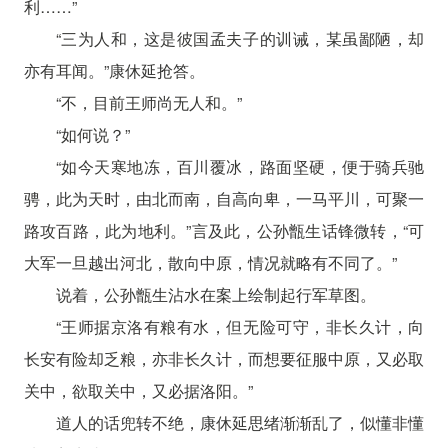
利……”
“三为人和，这是彼国孟夫子的训诫，某虽鄙陋，却
亦有耳闻。”康休延抢答。
“不，目前王师尚无人和。”
“如何说？”
“如今天寒地冻，百川覆冰，路面坚硬，便于骑兵驰
骋，此为天时，由北而南，自高向卑，一马平川，可聚一
路攻百路，此为地利。”言及此，公孙甑生话锋微转，“可
大军一旦越出河北，散向中原，情况就略有不同了。”
说着，公孙甑生沾水在案上绘制起行军草图。
“王师据京洛有粮有水，但无险可守，非长久计，向
长安有险却乏粮，亦非长久计，而想要征服中原，又必取
关中，欲取关中，又必据洛阳。”
道人的话兜转不绝，康休延思绪渐渐乱了，似懂非懂