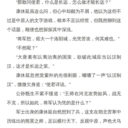
“那敢问使君，什么是长远，怎么做才能长远？”
康休延虽这么问，但心中却颇为不屑，他以为这些不
过是中原人的文字游戏，根本不足以经世，但既然聊到这
个话题，顺便也想探探其中深浅。
“将军想，偌大一个洛阳城，光凭苦攻，何其难也。”
“不然呢？”
“大唐素有以夷治夷的国策，欲破此城应当以汉制
汉，这才是长远之策。”
康休延忽然觉窗外的光很刺眼，嘟囔了一声“以汉制
汉”，微微欠身道：“使君详说。”
公孙甑生不紧不慢道：“王师在河北攻势如风，战无
不克，所以如此，将军认为凭的是什么？”
军士出身的康休延自然想到了兵，这支在朔北苦寒中
历练出的熊罴之师，足以横行天下。反观中原，声色犬马