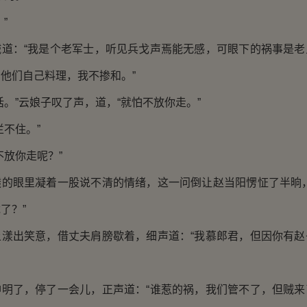
”
：“我是个老军士，听见兵戈声焉能无感，可眼下的祸事是老
他们自己料理，我不掺和。”
”云娘子叹了声，道，“就怕不放你走。”
不住。”
放你走呢？”
眼里凝着一股说不清的情绪，这一问倒让赵当阳愣怔了半晌，
了？”
出笑意，借丈夫肩膀歇着，细声道：“我慕郎君，但因你有赵
了，停了一会儿，正声道：“谁惹的祸，我们管不了，但贼来