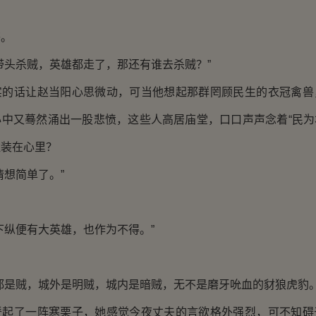
。
头杀贼，英雄都走了，那还有谁去杀贼？”
话让赵当阳心思微动，可当他想起那群罔顾民生的衣冠禽兽
中又蓦然涌出一股悲愤，这些人高居庙堂，口口声声念着“民为本
姓装在心里？
想简单了。”
纵便有大英雄，也作为不得。”
是贼，城外是明贼，城内是暗贼，无不是磨牙吮血的豺狼虎豹。
了一阵寒栗子，她感觉今夜丈夫的言欲格外强烈，可不知碍