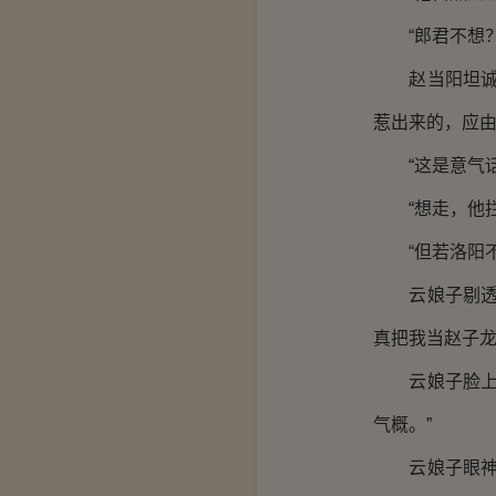
“郎君不想？
赵当阳坦诚道
惹出来的，应由
“这是意气话。
“想走，他拦
“但若洛阳不
云娘子剔透的
真把我当赵子龙
云娘子脸上漾
气概。”
云娘子眼神明