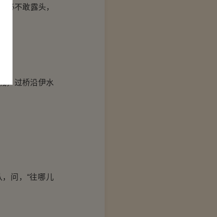
厮必不敢露头，
城，过桥沿伊水
，问，“往哪儿