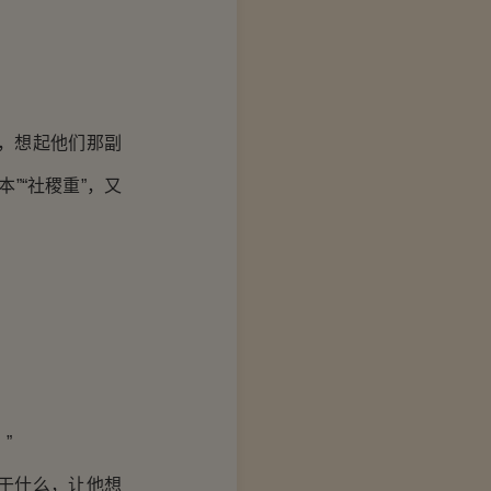
，想起他们那副
”“社稷重”，又
”
于什么，让他想