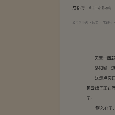
成都府
第十三章 防河兵
爱奇艺小说
>
历史
>
成都府
>
天宝十四载十
洛阳城，道
送走卢奕已过
见云娘子正在
了。
“聊入心了，