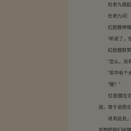
杜老九挑起毡
杜老九问：“
红脸膛神情拘
“听说了，怕
红脸膛默笑：
“怎么，另有
“军中有个乡
“哦？”
红脸膛左右看
烧，等于说把北
说到此处，红
却想把我们给踹