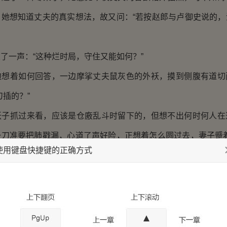
，她想知道丈夫的真实想法，故又问：“若按赵郎与卢御史说的，
一声：“这种烂时局，守住又能如何？”
着如何回答，一边摩挲丈夫鼠灰色的外袄，摸到侧腹有道切
刀插的？”
抓过来看，应该是仓廒乱斗时留下的，但想不出何时何人在
一刀准要把肺戳漏，心道了声好险，正想着怎么圆过去，妻子蹙着
使用键盘快捷键的正确方式
了事儿，有贼闯进民宅，杀人放火，是你么？”
娘子轻轻呸了一声：“不是贼。”
只得如实讲，但略过凶险的那一节，掩口道：“都穿着甲，刀枪
气，仍伏进丈夫怀里，问：“没找见雪儿？”