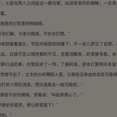
火苗在两人之间染出一圈光晕，似深夜张开的眼睛，一点青
一重。
晃的灯影里明明暗暗。
你们聊，大家兴致高，不好去打搅。”
舒展着眉头，早些时候陪姣姣睡下，不一会儿梦见了玄明，
是血，云娘子怎么喊他都听不见，流着泪醒来，听堂屋有客，本
在聊打战的事，在堂后听了一阵，了解利害。原本打算明天去皇
她觉得不必了，丈夫的分析鞭辟入里，比那些没来由的消息可靠
打听六郎的消息，明天我再去一趟河南府。”
些不好的情绪，笑着说：“叫赵郎费心了。”
御史的意思，想让郎君留下？”
的。”