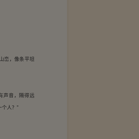
山峦，像条平坦
有声音，隔得远
个人？”