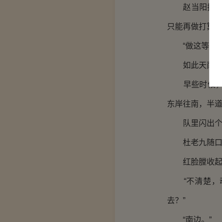
赵当阳摇摇头
只能再做打算。
“做这等行径
如此天南地北
早些时候，杜
东岸往南，半
队里闪出个戴
杜老九随口道
红脸膛收起笑
“不清楚，动
去？”
“南边。”