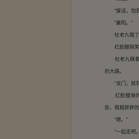
“废话，怕我
“襄阳。”
杜老九哦了声
红脸膛陪笑，
杜老九眯着眼
的大路。
“龙门，就到
红脸膛骑的是
些，粗粗胖胖的
“嗯。”
“一起走吧。