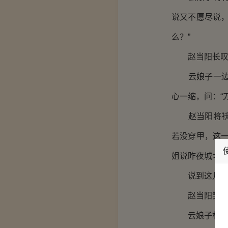
说又不愿尽说
么？”
赵当阳长叹了
云娘子一边想
心一缩，问：“
赵当阳将袄子
若没穿甲，这
姐说昨夜城北出
说到这儿，云
赵当阳笑了，
云娘子松了口