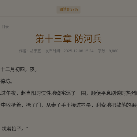
阅读到37%
目录
第十三章 防河兵
作者：
胡于嘉
发布时间：
2025-12-08 15:24
字数：
9,860
二月初四，夜。
德坊。
午夜，赵当阳习惯性地绕宅巡了一圈，顺便平息剧谈时热烈
厅中收拾着，掩了门，从妻子手里接过笤帚，利索地把散落的果
扰着娘子。”