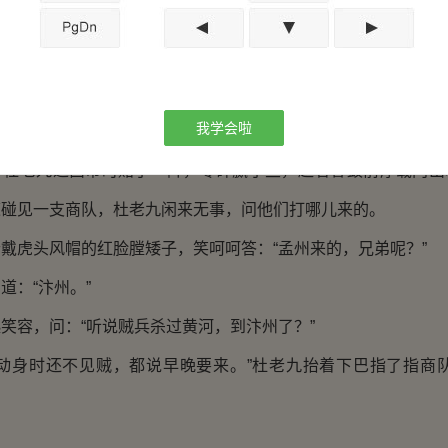
：“该是卖到别处了，得问公孙牙婆，但这次打草惊蛇，想那
”
的是该烧了他的宅子，没捉着便宜了贼婆。”
我学会啦
地闲扯着，直到眼皮打架方才睡下。
老九过西市时赌了一阵，零碎赢了些，趁着暮鼓前厚载门出
道碰见一支商队，杜老九闲来无事，问他们打哪儿来的。
虎头风帽的红脸膛矮子，笑呵呵答：“孟州来的，兄弟呢？”
：“汴州。”
容，问：“听说贼兵杀过黄河，到汴州了？”
身时还不见贼，都说早晚要来。”杜老九抬着下巴指了指商队