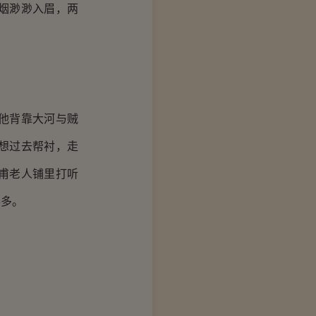
烟渺渺入眉，两
他背靠大河与贼
想过去帮衬，走
甫老人铺里打听
得多。