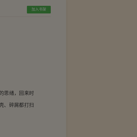
加入书架
的思绪，回来时
壳、碎屑都打扫