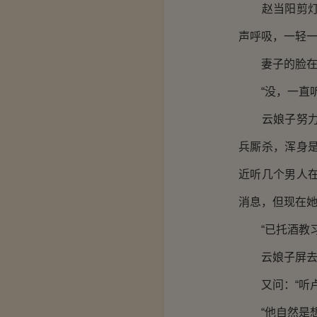
赵当阳剪灯，
声呼吸，一轻
妻子的脸在摇
“没，一直听
云娘子努力地
兵厮杀，浑身
近听几个男人
消息，但现在
“已托酒教习
云娘子屏去那
又问：“听卢
“他自然是想