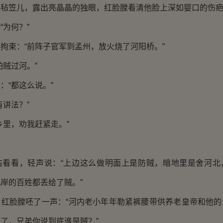
笠儿，露出亮晶晶的独眼，红脸膛看清他脸上深如婴口的伤疤
为何？”
束：“前阵子官军到孟州，放火烧了河阳桥。”
贼过河。”
“都这么说。”
讲法？”
里，劝我赶紧走。”
看，轻声说：“上边这么做明面上是防贼，暗地里是舍河北
岸的百姓都丢给了贼。”
脸膛呸了一声：“河内老小年年勒紧裤腰带供养老皇帝和他的
了，兄弟你说到底谁是贼？”