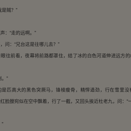
是贼？”
：“走的远啊。”
问：“兄台这是往哪儿去？”
往前看，夜幕将前路都罩住，结了冰的白色河道伸进远方的
。”
匹高大的黑色突厥马，锋棱瘦骨，精悍遒劲，行在雪里没
红脸膛宛似在空中飘着，行了一截，又回头挨近杜老九，问：“一
”