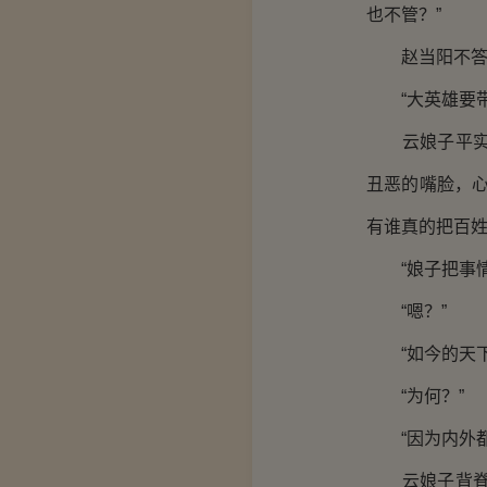
也不管？”
赵当阳不答
“大英雄要带
云娘子平实的
丑恶的嘴脸，心
有谁真的把百
“娘子把事情
“嗯？”
“如今的天下
“为何？”
“因为内外都
云娘子背脊起