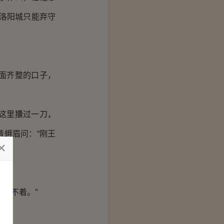
洛阳城只能弃守
面齐整的口子，
这里攮过一刀，
蛾眉问：“刚王
伤不着。”