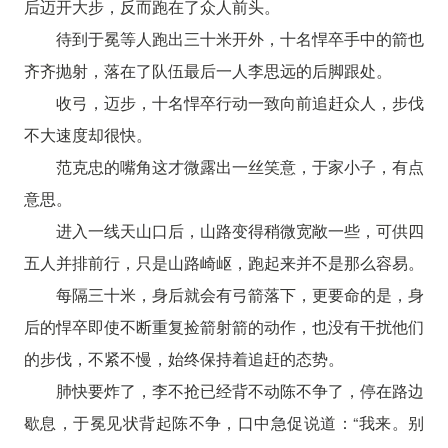
后迈开大步，反而跑在了众人前头。
待到于冕等人跑出三十米开外，十名悍卒手中的箭也
齐齐抛射，落在了队伍最后一人李思远的后脚跟处。
收弓，迈步，十名悍卒行动一致向前追赶众人，步伐
不大速度却很快。
范克忠的嘴角这才微露出一丝笑意，于家小子，有点
意思。
进入一线天山口后，山路变得稍微宽敞一些，可供四
五人并排前行，只是山路崎岖，跑起来并不是那么容易。
每隔三十米，身后就会有弓箭落下，更要命的是，身
后的悍卒即使不断重复捡箭射箭的动作，也没有干扰他们
的步伐，不紧不慢，始终保持着追赶的态势。
肺快要炸了，李不抢已经背不动陈不争了，停在路边
歇息，于冕见状背起陈不争，口中急促说道：“我来。别