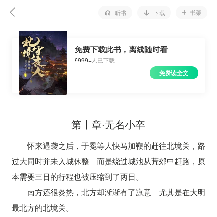
书架
听书
下载
免费下载此书，离线随时看
9999+
人已下载
免费读全文
第十章·无名小卒
怀来遇袭之后，于冕等人快马加鞭的赶往北境关，路
过大同时并未入城休整，而是绕过城池从荒郊中赶路，原
本需要三日的行程也被压缩到了两日。
南方还很炎热，北方却渐渐有了凉意，尤其是在大明
最北方的北境关。