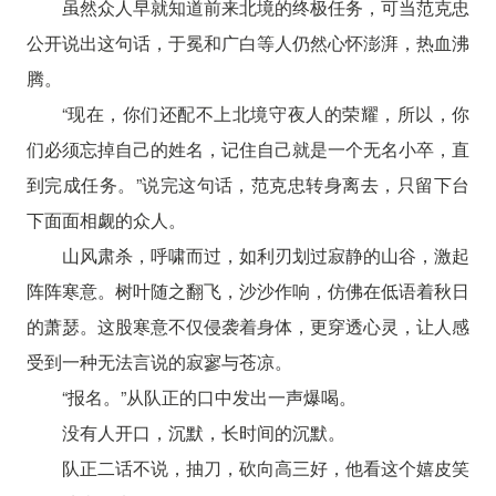
虽然众人早就知道前来北境的终极任务，可当范克忠
公开说出这句话，于冕和广白等人仍然心怀澎湃，热血沸
腾。
“现在，你们还配不上北境守夜人的荣耀，所以，你
们必须忘掉自己的姓名，记住自己就是一个无名小卒，直
到完成任务。”说完这句话，范克忠转身离去，只留下台
下面面相觑的众人。
山风肃杀，呼啸而过，如利刃划过寂静的山谷，激起
阵阵寒意。树叶随之翻飞，沙沙作响，仿佛在低语着秋日
的萧瑟。这股寒意不仅侵袭着身体，更穿透心灵，让人感
受到一种无法言说的寂寥与苍凉。
“报名。”从队正的口中发出一声爆喝。
没有人开口，沉默，长时间的沉默。
队正二话不说，抽刀，砍向高三好，他看这个嬉皮笑