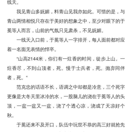
线天。
我见青山多妩媚，料青山见我亦如此。可惜的是，与
青山两情相悦只存在于美好的想象之中，至少对眼下的于
冕等人而言，山前的气氛只见肃杀，不见妩媚。
一线天入口前，于冕等人一字排开，每人面前都对应
着一名面无表情的悍卒。
“山高2144米，你们有一炷香的时间，徒步上山。一
炷香尽，不到山顶者，死。慢于士兵者，死。抛弃同伴
者，死。”
范克忠的话语不长，语调之中却都是冷意，三个死字
更像是大冬天里冰冷的水，一股脑儿的浇在于冕等人的头
顶，一盆一盆又一盆，浇了个透心凉，浇成了天凉好个
秋。
于冕还来不及开口，队伍中玩世不恭的高三好就抢先