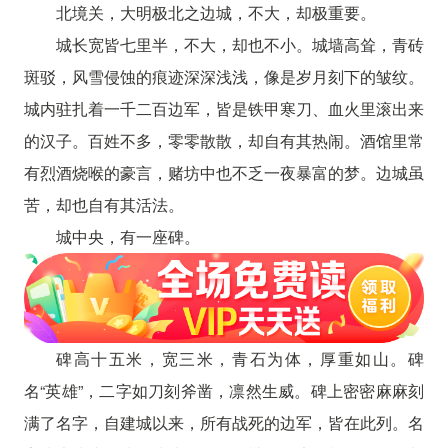
北境关，大明极北之边城，不大，却极重要。
城长宽皆七里半，不大，却也不小。城墙高耸，青砖
斑驳，风雪侵蚀的痕迹深深浅浅，像是岁月刻下的皱纹。
城内驻扎着一千二百边军，皆是铁甲寒刀、血火里滚出来
的汉子。百姓不多，零零散散，却自有其热闹。酒馆里常
有烈酒烧喉的豪言，赌坊中也不乏一夜暴富的梦。边城虽
苦，却也自有其活法。
城中央，有一座碑。
碑高十五米，宽三米，青石为体，厚重如山。碑
名“英雄”，二字如刀刻斧凿，凛然生威。碑上密密麻麻刻
满了名字，自建城以来，所有战死的边军，皆在此列。名