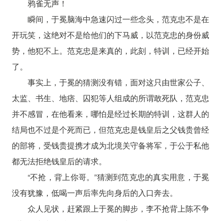
鸦雀无声！
瞬间，于冕脑海中急速闪过一些念头，范克忠不是在
开玩笑，这绝对不是给他们的下马威，以范克忠的身份威
势，他犯不上。范克忠是来真的，此刻，特训，已经开始
了。
事实上，于冕的猜测没有错，面对这只由世家公子、
太监、书生、地痞、囚犯等人组成的所谓敢死队，范克忠
并不感冒，在他看来，哪怕是经过长期的特训，这群人的
结局也不过是个死而已，但范克忠是钱皇后之父钱贵曾经
的部将，受钱贵提携才成为北境关守备将军，于公于私他
都无法拒绝钱皇后的请求。
“不抢，背上你哥。”猜测到范克忠的真实用意，于冕
没有犹豫，低喝一声后率先向身后的入口奔去。
众人见状，赶紧跟上于冕的脚步，李不抢背上陈不争