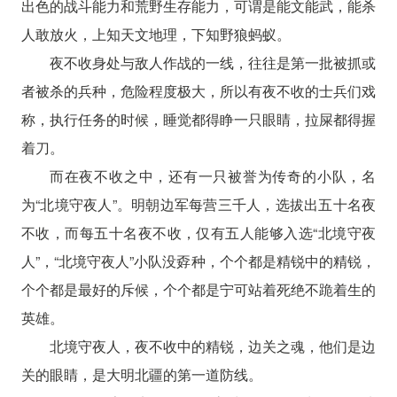
出色的战斗能力和荒野生存能力，可谓是能文能武，能杀
人敢放火，上知天文地理，下知野狼蚂蚁。
夜不收身处与敌人作战的一线，往往是第一批被抓或
者被杀的兵种，危险程度极大，所以有夜不收的士兵们戏
称，执行任务的时候，睡觉都得睁一只眼睛，拉屎都得握
着刀。
而在夜不收之中，还有一只被誉为传奇的小队，名
为“北境守夜人”。明朝边军每营三千人，选拔出五十名夜
不收，而每五十名夜不收，仅有五人能够入选“北境守夜
人”，“北境守夜人”小队没孬种，个个都是精锐中的精锐，
个个都是最好的斥候，个个都是宁可站着死绝不跪着生的
英雄。
北境守夜人，夜不收中的精锐，边关之魂，他们是边
关的眼睛，是大明北疆的第一道防线。