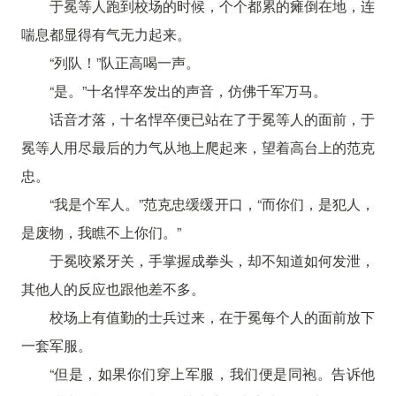
于冕等人跑到校场的时候，个个都累的瘫倒在地，连
喘息都显得有气无力起来。
“列队！”队正高喝一声。
“是。”十名悍卒发出的声音，仿佛千军万马。
话音才落，十名悍卒便已站在了于冕等人的面前，于
冕等人用尽最后的力气从地上爬起来，望着高台上的范克
忠。
“我是个军人。”范克忠缓缓开口，“而你们，是犯人，
是废物，我瞧不上你们。”
于冕咬紧牙关，手掌握成拳头，却不知道如何发泄，
其他人的反应也跟他差不多。
校场上有值勤的士兵过来，在于冕每个人的面前放下
一套军服。
“但是，如果你们穿上军服，我们便是同袍。告诉他