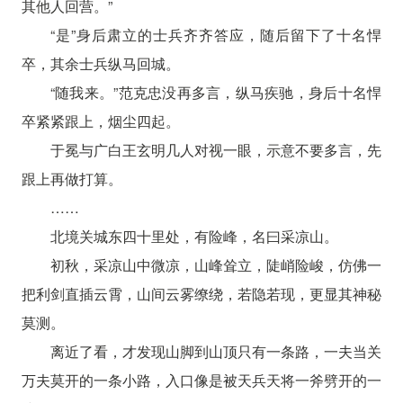
其他人回营。”
“是”身后肃立的士兵齐齐答应，随后留下了十名悍
卒，其余士兵纵马回城。
“随我来。”范克忠没再多言，纵马疾驰，身后十名悍
卒紧紧跟上，烟尘四起。
于冕与广白王玄明几人对视一眼，示意不要多言，先
跟上再做打算。
……
北境关城东四十里处，有险峰，名曰采凉山。
初秋，采凉山中微凉，山峰耸立，陡峭险峻，仿佛一
把利剑直插云霄，山间云雾缭绕，若隐若现，更显其神秘
莫测。
离近了看，才发现山脚到山顶只有一条路，一夫当关
万夫莫开的一条小路，入口像是被天兵天将一斧劈开的一