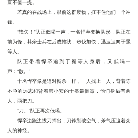
直不值一提。
若真的在战场上，眼前这群废物，扛不住他们一个冲
锋。
“锋矢！”队正低喝一声，十名悍卒变换队形，队正在
前为锋，其余士兵在后成锥状，步伐加快，迅速追向于冕
等人。
队正带着悍卒追到于冕等人身后，又低喝一
声：“散。”
十名悍卒像是追对厮杀一样，一人找上一人，背着陈
不争的远志和背着韩小安的于冕最倒霉，他们身后有两
人，两把刀。
“刀。”队正再次低喝。
悍卒边跑边拔刀挥出，刀锋划破空气，杀气压迫着众
人的神经。