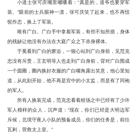
小道士张可庆嘴里嘟囔着：“真是的，道爷也要穿军
装。”眼前的士兵眼神一凛，张可庆笑了起来，也不再忸
怩作态，换上了军装。
唯有广白。广白手中拿着军装，有些不知所措，身体
的残缺让他没有办法在大庭广众之下赤身裸体。
于冕看到广白的窘迫，一狠心站到广白身前，见范克
忠没有斥责，王玄明等人也走到广白身前，背对广白围成
一个圆圈，圈内换好衣服的广白嘴角露出笑意，他心里知
道，从此刻开始，他不再是宫中的小太监，而是有了同袍
的军人。
所有人换装完成，范克忠看着校场之中已经有了少许
军人模样的众人，沉声道：“现在，你们已经是大明边军
斥候，北境守夜人小队的预备成员，你们的任务是，前往
瓦剌，营救太上皇。”