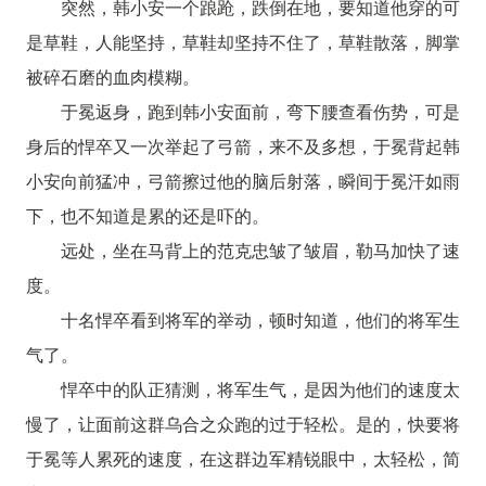
突然，韩小安一个踉跄，跌倒在地，要知道他穿的可
是草鞋，人能坚持，草鞋却坚持不住了，草鞋散落，脚掌
被碎石磨的血肉模糊。
于冕返身，跑到韩小安面前，弯下腰查看伤势，可是
身后的悍卒又一次举起了弓箭，来不及多想，于冕背起韩
小安向前猛冲，弓箭擦过他的脑后射落，瞬间于冕汗如雨
下，也不知道是累的还是吓的。
远处，坐在马背上的范克忠皱了皱眉，勒马加快了速
度。
十名悍卒看到将军的举动，顿时知道，他们的将军生
气了。
悍卒中的队正猜测，将军生气，是因为他们的速度太
慢了，让面前这群乌合之众跑的过于轻松。是的，快要将
于冕等人累死的速度，在这群边军精锐眼中，太轻松，简