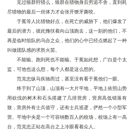
见过狼群狩猎么，狼群在猎物身后穷追不舍，直到耗
尽猎物的最后一丝体力才会张开獠牙撕咬。
于冕等人比猎物好点，在死亡的威胁下，他们爆发了
最后的潜力，彼此搀扶着向山顶跑去，这一刻的他们，不
再是临时组队的乌合之众，他们的心中已经点燃起了一种
叫做团队感的求胜火苗。
不能输。跑到死也不能输。于冕如此想，广白是个太
监，可他也这么想，每个人都是这么想的。
范克忠纵马疾驰而过，甚至没有看于冕他们一眼。
终于到了山顶，山顶有一大片平地，平地上依照山势
用砍伐的树木和石头搭建了几排营房，营房高低错落有
致，营房外有士兵值守，还有士兵巡逻，俨然一个小型军
营。平地中央是一个可容纳数百人的校场，校场上有一高
台，范克忠正站在高台之上冷眼看着众人。