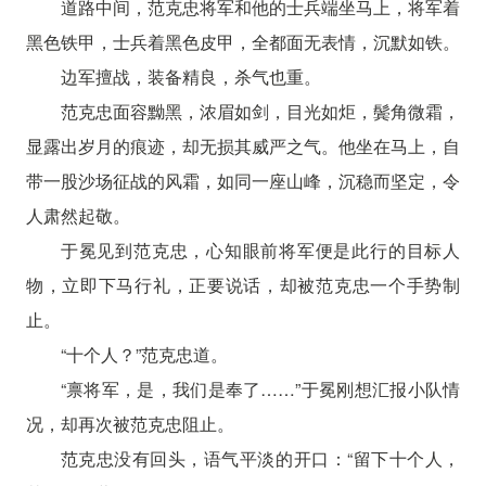
道路中间，范克忠将军和他的士兵端坐马上，将军着
黑色铁甲，士兵着黑色皮甲，全都面无表情，沉默如铁。
边军擅战，装备精良，杀气也重。
范克忠面容黝黑，浓眉如剑，目光如炬，鬓角微霜，
显露出岁月的痕迹，却无损其威严之气。他坐在马上，自
带一股沙场征战的风霜，如同一座山峰，沉稳而坚定，令
人肃然起敬。
于冕见到范克忠，心知眼前将军便是此行的目标人
物，立即下马行礼，正要说话，却被范克忠一个手势制
止。
“十个人？”范克忠道。
“禀将军，是，我们是奉了……”于冕刚想汇报小队情
况，却再次被范克忠阻止。
范克忠没有回头，语气平淡的开口：“留下十个人，