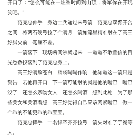
开口了：“怎么可能在一炷香时间到山顶，将军你在开玩
笑吧。”
范克忠伸手，身边士兵递过来弓箭，范克忠双臂开合
之间，将两石硬弓拉了个满月，箭如流星精准射在了高三
好脚尖前，毫厘不差。
一箭落下，现场瞬间沸腾起来，一道道不敢置信的目
光悉数投落到了范克忠身上。
高三好满脸苍白，脑袋嗡嗡作响，他知道这一箭只是
警告，若他再开口，下一箭可能射的就是他的嘴巴，嘴巴
没了，还怎么亲吻女人，还怎么喝酒，想到此处，为了那
些美女和美酒着想，高三好觉得自己应该闭紧嘴巴，做一
个乖的不能更乖的乖宝宝。
范克忠挥手，十名悍卒齐齐拉弓，箭矢对准了于冕等
人。