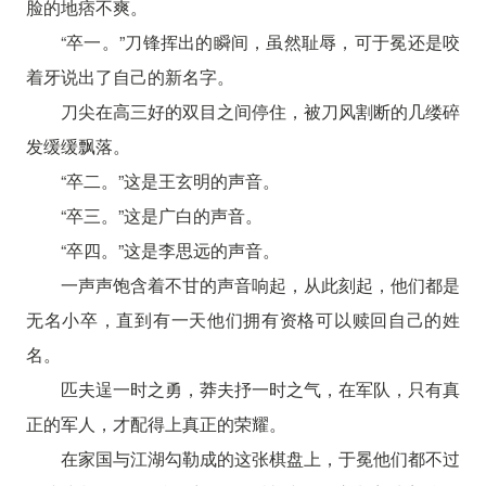
脸的地痞不爽。
“卒一。”刀锋挥出的瞬间，虽然耻辱，可于冕还是咬
着牙说出了自己的新名字。
刀尖在高三好的双目之间停住，被刀风割断的几缕碎
发缓缓飘落。
“卒二。”这是王玄明的声音。
“卒三。”这是广白的声音。
“卒四。”这是李思远的声音。
一声声饱含着不甘的声音响起，从此刻起，他们都是
无名小卒，直到有一天他们拥有资格可以赎回自己的姓
名。
匹夫逞一时之勇，莽夫抒一时之气，在军队，只有真
正的军人，才配得上真正的荣耀。
在家国与江湖勾勒成的这张棋盘上，于冕他们都不过