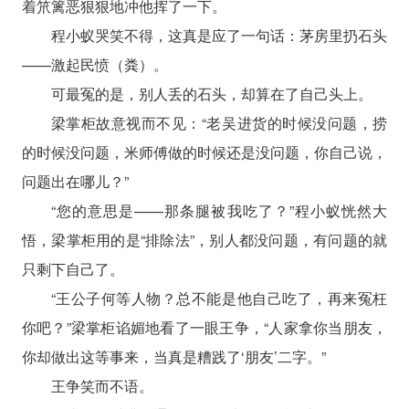
着笊篱恶狠狠地冲他挥了一下。
程小蚁哭笑不得，这真是应了一句话：茅房里扔石头
——激起民愤（粪）。
可最冤的是，别人丢的石头，却算在了自己头上。
梁掌柜故意视而不见：“老吴进货的时候没问题，捞
的时候没问题，米师傅做的时候还是没问题，你自己说，
问题出在哪儿？”
“您的意思是——那条腿被我吃了？”程小蚁恍然大
悟，梁掌柜用的是“排除法”，别人都没问题，有问题的就
只剩下自己了。
“王公子何等人物？总不能是他自己吃了，再来冤枉
你吧？”梁掌柜谄媚地看了一眼王争，“人家拿你当朋友，
你却做出这等事来，当真是糟践了‘朋友’二字。”
王争笑而不语。