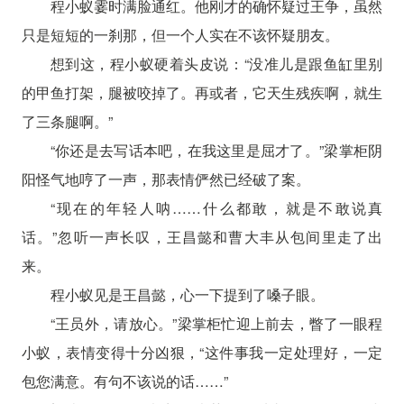
程小蚁霎时满脸通红。他刚才的确怀疑过王争，虽然
只是短短的一刹那，但一个人实在不该怀疑朋友。
想到这，程小蚁硬着头皮说：“没准儿是跟鱼缸里别
的甲鱼打架，腿被咬掉了。再或者，它天生残疾啊，就生
了三条腿啊。”
“你还是去写话本吧，在我这里是屈才了。”梁掌柜阴
阳怪气地哼了一声，那表情俨然已经破了案。
“现在的年轻人呐……什么都敢，就是不敢说真
话。”忽听一声长叹，王昌懿和曹大丰从包间里走了出
来。
程小蚁见是王昌懿，心一下提到了嗓子眼。
“王员外，请放心。”梁掌柜忙迎上前去，瞥了一眼程
小蚁，表情变得十分凶狠，“这件事我一定处理好，一定
包您满意。有句不该说的话……”