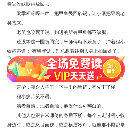
看缺没缺腿再放回去。
梁掌柜冷哼一声，把甲鱼丢回砂锅，让小厮把采购老
吴找来。
老吴也咬死了说，购进的所有甲鱼都不缺腿。
还没等这一圈折腾完，米师傅就不乐意了，冲着程小
蚁闷声道：“有错就认，别总想着往别人身上扣屎盆子。”
言毕，朝众人挥了一下手里的锅铲，率先下了楼。
程小蚁苦笑不语。
清者自清，浊者自浊，他没什么可辩白的。
其他人也跟在米师傅的身后下楼，每个人走过程小蚁
身边时，或是怒目而视，或是横眉冷对，就连那小厮都拿