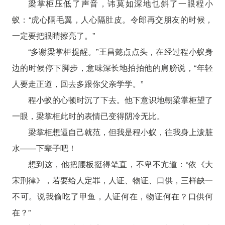
梁掌柜压低了声音，讳莫如深地乜斜了一眼程小
蚁：“虎心隔毛翼，人心隔肚皮。令郎再交朋友的时候，
一定要把眼睛擦亮了。”
“多谢梁掌柜提醒。”王昌懿点点头，在经过程小蚁身
边的时候停下脚步，意味深长地拍拍他的肩膀说，“年轻
人要走正道，回去多跟你父亲学学。”
程小蚁的心顿时沉了下去。他下意识地朝梁掌柜望了
一眼，梁掌柜此时的表情已变得阴冷无比。
梁掌柜想逼自己就范，但我是程小蚁，往我身上泼脏
水——下辈子吧！
想到这，他把腰板挺得笔直，不卑不亢道：“依《大
宋刑律》，若要给人定罪，人证、物证、口供，三样缺一
不可。说我偷吃了甲鱼，人证何在，物证何在？口供何
在？”