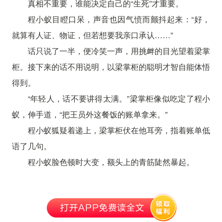
真相不重要，谁能决定自己的“生死”才重要。
程小蚁目瞪口呆，声音也因气愤而颤抖起来：“好，
就算有人证、物证，但若想要我亲口承认……”
话只说了一半，便冷笑一声，用挑衅的目光望着梁掌
柜。接下来的话不用说明，以梁掌柜的聪明才智自能体悟
得到。
“年轻人，话不要讲得太满。”梁掌柜像似吃定了程小
蚁，伸手道，“把王员外这餐饭的账单拿来。”
程小蚁狐疑着递上，梁掌柜伏在他耳旁，指着账单低
语了几句。
程小蚁脸色顿时大变，额头上的青筋陡然暴起。