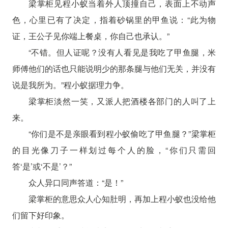
梁掌柜见程小蚁当着外人顶撞自己，表面上不动声
色，心里已有了决定，指着砂锅里的甲鱼说：“此为物
证，王公子见你端上餐桌，你自己也承认。”
“不错。但人证呢？没有人看见是我吃了甲鱼腿，米
师傅他们的话也只能说明少的那条腿与他们无关，并没有
说是我所为。”程小蚁据理力争。
梁掌柜淡然一笑，又派人把酒楼各部门的人叫了上
来。
“你们是不是亲眼看到程小蚁偷吃了甲鱼腿？”梁掌柜
的目光像刀子一样划过每个人的脸，“你们只需回
答‘是’或‘不是’？”
众人异口同声答道：“是！”
梁掌柜的意思众人心知肚明，再加上程小蚁也没给他
们留下好印象。