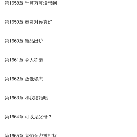
第1658章 千算万算没想到
第1659章 秦哥对你真好
第1660章 新品出炉
第1661章 令人称羡
第1662章 放低姿态
第1663章 和我结婚吧
第1664章 可以见父母？
第1665章 害怕亲密被打扰