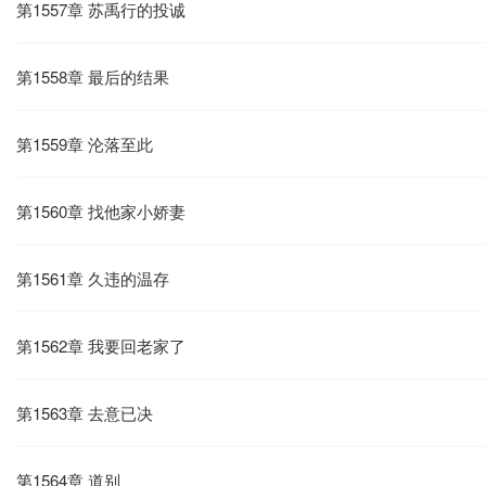
第1557章 苏禹行的投诚
第1558章 最后的结果
第1559章 沦落至此
第1560章 找他家小娇妻
第1561章 久违的温存
第1562章 我要回老家了
第1563章 去意已决
第1564章 道别