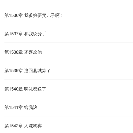
第1536章 我爹娘要卖儿子啊！
第1537章 和我说分手
第1538章 还喜欢他
第1539章 逃回县城算了
第1540章 聘礼都送了
第1541章 给我滚
第1542章 人嫌狗弃