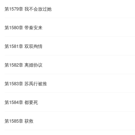
第1579章 我不会放过她
第1580章 带秦安来
第1581章 双双殉情
第1582章 离婚协议
第1583章 苏禹行被推
第1584章 都要死
第1585章 获救