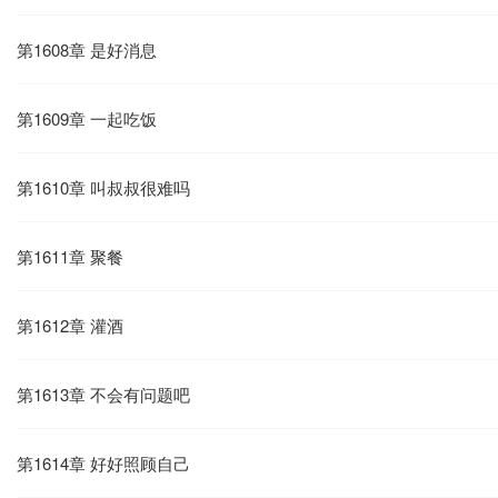
第1608章 是好消息
第1609章 一起吃饭
第1610章 叫叔叔很难吗
第1611章 聚餐
第1612章 灌酒
第1613章 不会有问题吧
第1614章 好好照顾自己