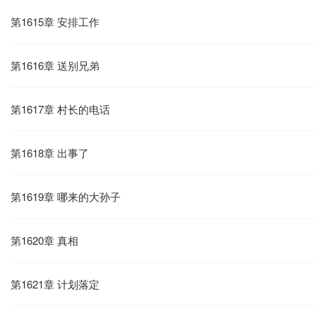
第1615章 安排工作
第1616章 送别兄弟
第1617章 村长的电话
第1618章 出事了
第1619章 哪来的大孙子
第1620章 真相
第1621章 计划落定