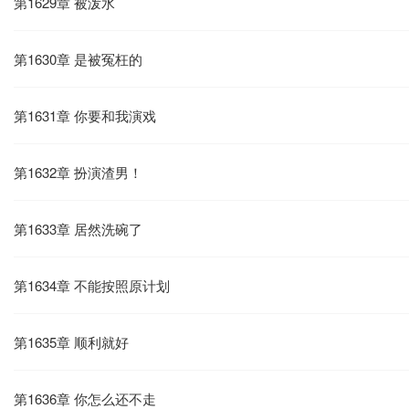
第1629章 被泼水
第1630章 是被冤枉的
第1631章 你要和我演戏
第1632章 扮演渣男！
第1633章 居然洗碗了
第1634章 不能按照原计划
第1635章 顺利就好
第1636章 你怎么还不走