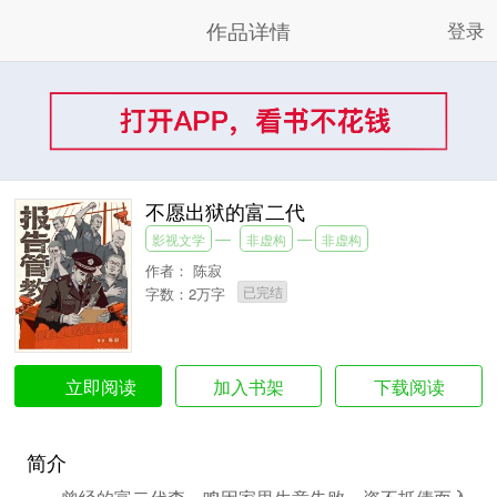
作品详情
登录
不愿出狱的富二代
影视文学
非虚构
非虚构
作者：
陈寂
已完结
字数：2万字
加入书架
下载阅读
立即阅读
简介
曾经的富二代李一鸣因家里生意失败、资不抵债而入