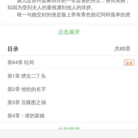
却因为受到夫人的重视遭到他人的排挤。
唯一与她交好的便是脸上带有青色胎记同样孤单的虎
子。
她受命于夫人绣一副赠与吴家的绣作，并意外与梁家
点击展开
大少爷两情相悦，当她沉寂在她的爱情中时却发现一切皆
是骗局···
目录
共65章
在被迫嫁于吴家时虎子就她而死，当她想与梁世清同
死时却在阴间知道他人尚在人间，她在经历地狱之刑后决
第64章 结局
最新
心到人间找梁世清，让他实现其“死在一起”的诺言。
然而，地府一日过，人间已百年，等待她的是什么···
第1章 绣女二丫头
第2章 他给的名字
第3章 百蝶图之祸
第4章：谁的新娘
全部章节