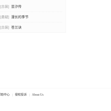
[古装]
芸汐传
[悬疑]
漫长的季节
[古装]
苍兰诀
帮助中心
侵权投诉
About Us