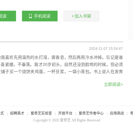
阅读
手机阅读
加入书架
2024-11-07 15:54:47
脸我喜欢先用温热的水打湿，搓香皂，然后再用冷水冲掉。忘记是谁
直紧绷，不垂落。我才20岁初头，自然还没到脸垮的时候。但必须
在铺子买一个烧饼夹鸡蛋，一杯豆浆，一袋小笼包。书上说人在发育
立即阅读>
方式
招聘英才
爱奇艺实验室
开放平台
爱奇艺作者中心
应用商店
Copyright © 2026
爱奇艺
All Rights Reserved