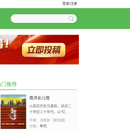
登录/注册
热门推荐
南洋女儿情
以真实历史为基础，讲述二
十世纪三十年代，以“红...
作者：
洪荣狄（新加坡）、 小吉祥天
分类：
年代