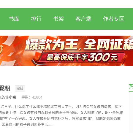
书库
排行
书架
客户端
作者专区
假期
完结
文的许小姐
字数：
41804
个混混日子、什么都学什么都不精的北京男大学生，因为约会的女孩的请求，接下
的家政工作：给女孩有钱的叔叔分居的妻子当保姆。女人叫陈宇彤，职业是冰雕
“我”有了一点兴趣。女人在最开始的抗拒之后，忽然请求“我”，帮助她逃离恐怖
带着自己的孩子逃到国外生活......