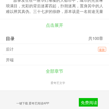
琅满目，光彩的背后迷雾四起，扑朔迷离，置身其中的人
难以辨其真伪。三十七岁的徐静，原本该是一名前途无量
的医者，但因一次医疗事故而失去了从医资格。某天徐静
接到了一个不寻常的电话，让她原本就如泰山压顶的日子
点击展开
更是苦不堪言。那通电话告诉徐静要按照指示去完成一项
任务，最开始徐静只认为是恶作剧或电信诈骗，但在几秒
目录
共100章
之后随着听到电话另一端传来女儿菲菲的哭喊声，徐静不
得不听从指示来确保女儿的安全。令她觉得汗毛倒竖的
后计
最新
是，在执行任务的博物馆中，她遇到了和自己一样也被胁
迫执行任务的其他四位女人，还发现这些看似简单的任务
开端
拼凑在一起之后，竟造成了目标人物的离奇死亡！另一方
面，这五个心怀鬼胎的女人频繁出现在命案现场引起了一
全部章节
名刑警的注意。这名刑警名叫李胜军，身为正义守护神的
他却没能保护好自己的儿子。自从两年前儿子下落不明之
爱奇艺文学
后，妻子将全部的过错都归咎于他且并离他而去。这一切
让他对罪犯充满了无尽的憎恨。但当他逐渐了解同样因为
孩子被诱拐而被迫犯罪的徐静的苦衷之后，因为共情对其
产生了怜悯之心，并下定决心暗中调查并帮五个女人一同
免费阅读
一键下载 爱奇艺阅读APP
摧毁这个背后神秘的犯罪组织。