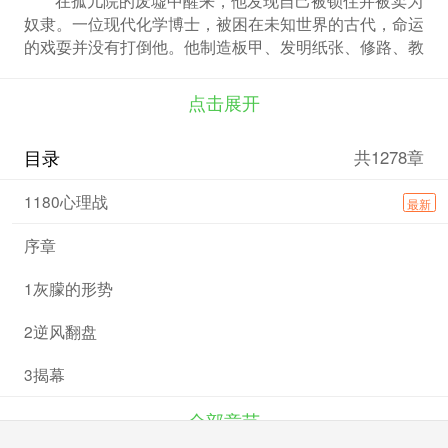
奴隶。一位现代化学博士，被困在未知世界的古代，命运
的戏耍并没有打倒他。他制造板甲、发明纸张、修路、教
授治国之道……试图为自己开辟一片天地。但这样的事情
怎能不引起嫉妒的目光呢?海上霸主-卡塔赫纳，势不可挡
点击展开
的埃克索拉斯军队，东方超级大国-阿德哈尼亚，商业联
盟-西巴尔西斯，宗教狂热分子-伊扎里德，以及永远存在
目录
共1278章
的-贫瘠福雷斯特的野蛮人，所有人都想从他那里得到一
些财富。在鲨鱼的海洋中，一条瘦小的鲤鱼努力的奔涌，
1180心理战
最新
挣扎着跳过龙门，建立一个王朝，以超越他们所有人。
序章
1灰朦的形势
2逆风翻盘
3揭幕
全部章节