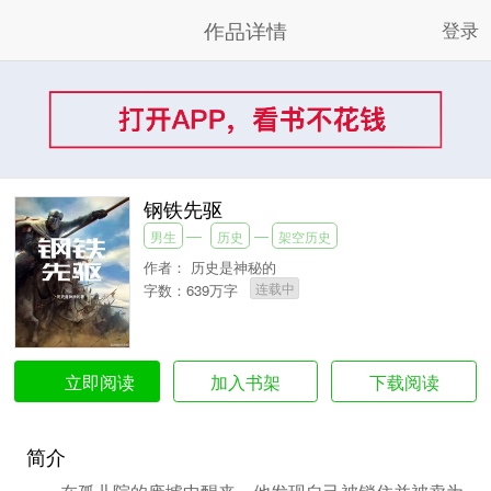
作品详情
登录
钢铁先驱
男生
历史
架空历史
作者：
历史是神秘的
连载中
字数：639万字
加入书架
下载阅读
立即阅读
简介
在孤儿院的废墟中醒来，他发现自己被锁住并被卖为