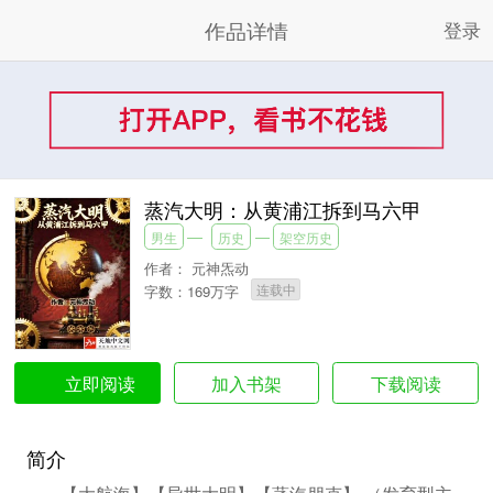
作品详情
登录
蒸汽大明：从黄浦江拆到马六甲
男生
历史
架空历史
作者：
元神炁动
连载中
字数：169万字
加入书架
下载阅读
立即阅读
简介
【大航海】【异世大明】【蒸汽朋克】 （发育型主