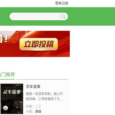
登录/注册
热门推荐
灵车诡事
我是一名灵车司机，刚入行
的时候，三爷给我讲了几...
作者：
二三
分类：
悬疑