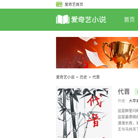
爱奇艺首页
首页
爱奇艺小说
>
历史
>
代晋
代晋
作者：
大苹
这是群星闪
这是最黑暗
漫漫长夜，
王与马共天