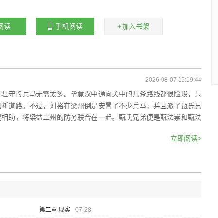
阅读
手机阅读
加入书架
2026-08-07 15:19:44
，驻守的兵马无需太多。毕竟汉中通向关中的几条路线都很险峻，只
阻断道路。不过，刘裕在梁州倒是安置了不少兵马，并且派了甄氏兄
望相助，将梁益二州的防务联合在一起。甄氏兄弟便是甄法崇和甄法
立即阅读>
第二章 现实
07-28