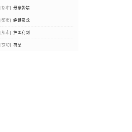
[都市]
最豪赘婿
[都市]
绝世强龙
[都市]
护国利剑
[玄幻]
符皇