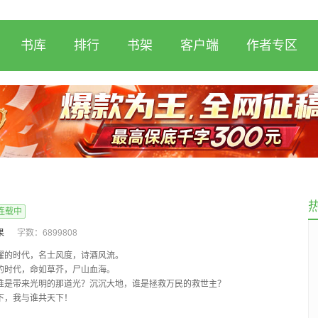
书库
排行
书架
客户端
作者专区
连载中
果
字数：
6899808
耀的时代，名士风度，诗酒风流。
的时代，命如草芥，尸山血海。
谁是带来光明的那道光？沉沉大地，谁是拯救万民的救世主？
下，我与谁共天下！