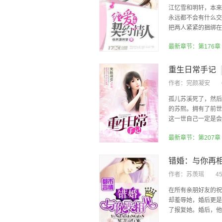
江忆雪和明轩，本来
永远都不会有什么交
把两人紧紧的捆绑在一
最新章节：第176章
重生日常手记
作者：
完颜凝安
孤儿苏溪死了，然后
的苏熙。拥有了前世
这一世自己一定是会幸
最新章节：第207章
错婚：与你再
作者：
苏羡瑶
4
在所有亲朋好友的祝
却羞辱她，婚后更是
了报复她。婚后，他一