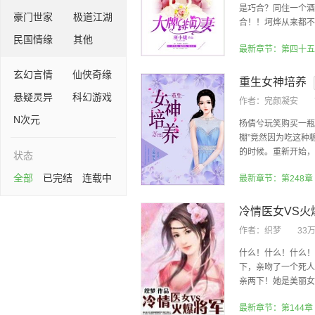
是巧合？同住一个酒
豪门世家
极道江湖
合！！坷烨从来都不想
民国情缘
其他
最新章节：第四十五
玄幻言情
仙侠奇缘
重生女神培养
悬疑灵异
科幻游戏
作者：
完颜凝安
N次元
杨倩兮玩笑购买一瓶
棚”竟然因为吃这种
的时候。重新开始，且
状态
全部
已完结
连载中
最新章节：第248章
冷情医女VS火
作者：
织梦
33
什么！什么！什么！
下，亲吻了一个死人
亲两下！她是美丽女医
最新章节：第144章