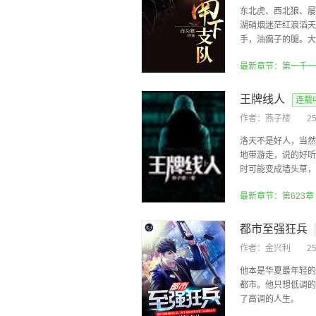
东北虎、西北狼、屡
湖硝烟迷茫红浪滔天
手，油瘸子的腿。大民
王牌线人
连载
作者：
燕子楼
2
洛天不是好人，当然
地带游走，说的好听
时可能变成墙头草，但
都市至强狂兵
作者：
金兴利
2
他本是华夏最年轻的
都市。他只想低调的
了高调的人生。