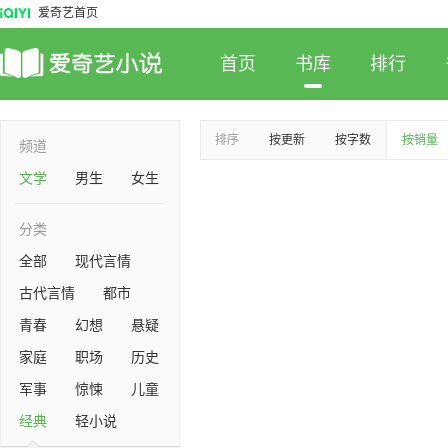
爱奇艺首页
首页
书库
排行
排序
按更新
按字数
按销量
频道
文学
男生
女生
分类
全部
现代言情
古代言情
都市
青春
幻想
悬疑
家庭
职场
历史
军事
惊悚
儿童
经典
轻小说