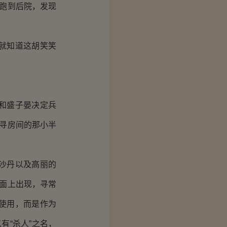
”跑到后院，发现
就知道这胡笑笑
和盛子晏决定兵
贾寻房间的那小半
沙丹以及高丽的
市面上出现，寻常
使用，而是作为
有“杀人”之名，