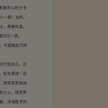
者痛苦以利于手
死人一般！当然，
比，再难恢复。
都功亏一篑。
睛，可是眼皮沉得
托付给自己，正
，实在难得！这
，胡笑笑更痴迷
世之心，胡笑笑
者。深通医学的