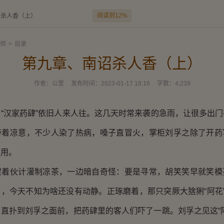
阅读到12%
诏杀人香（上）
师
>
目录
第九章、南诏杀人香（上）
作者：
公里
发布时间：
2023-01-17 18:16
字数：
4,239
“汉家药肆”依旧人来人往。这几天时常来袭的急雨，让很多出
带着凉意，不少人染了热病，嗓子直冒火，掌柜刘孚之除了开药
防用。
促着伙计灌制凉茶，一边暗自奇怪：要是寻常，胡笑笑早就笑模
，今天不知为啥还没有动静。正琢磨着，那只突厥大猞猁“阿花”
直扑到刘孚之面前，把药肆里的客人们吓了一跳。刘孚之见这“