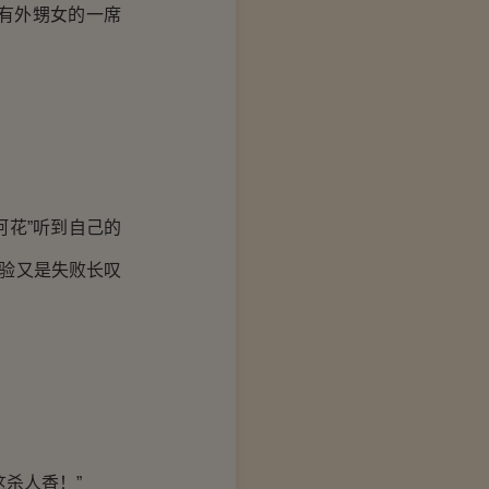
有外甥女的一席
阿花”听到自己的
实验又是失败长叹
杀人香！”