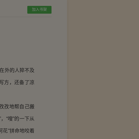
加入书架
门在外的人猝不及
写方，还备了凉
孜孜地帮自己搬
，“嗖”的一下从
阿花”拼命地咬着