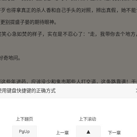
好歹也得拿真正的杀人香和自己手头的对照，辨出真假，她不能
，更别提盛子晏的期待眼神。
笑笑心急如焚的样子，实在是不忍心了：“走，我带你去个地方
笑好奇地问。
舅这些年进药，应该没少和鬼市那些人打交道，这条路靠谱！于
使用键盘快捷键的正确方式
汉家药肆”，直奔松寥山。
，过了京口码头，走了不长的一段山路，便开始进入鬼市的地
的裸露山石堆砌中，岩缝间喷出的暗流蒸气腾腾，沿着这乱石弯
，各种幽暗水潭也不时横亘，陷人腿脚。等沿着这藏在石头堆