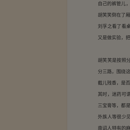
自己的裤管儿，
胡笑笑倒在了
刘孚之看了看
又是做实验，
胡笑笑是按照
分三路，围绕这
截儿残香，是否
其时，迷药可
三宝膏等，都是
外族人等很少
南诏人特有的麻