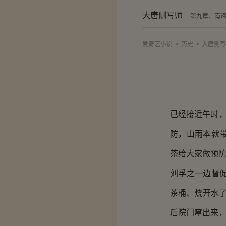
大唐侧写师
第九章、南
爱奇艺小说
>
历史
>
大唐侧写
已经接近午时，
防，山雨本就
茶给大家做预
刘孚之一边督
茶桶、烧开水了
后院门窜出来，