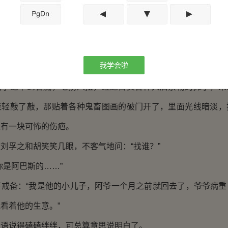
豁然开朗的一片山间草甸，错落着大小不等的建筑，大多破败残
一条不堪的街巷穿行，拐个弯，就是一座石塔，下面耍蛇人随音
，便是悬崖，却有小房子挂在崖壁，里面有绳索将竹筐直接吊入
我学会啦
景象……
刘孚之下到谷底，七拐八扭，经过售卖各种大唐禁物的摊子，来
轻轻敲了敲，那贴着各种鬼畜图画的破门开了，里面光线暗淡，
上有一块可怖的伤疤。
刘孚之和胡笑笑几眼，不客气地问：“找谁？”
你是阿巴斯的……”
下戒备：“我是他的小儿子，阿爷一个月之前就回去了，爷爷病重
看着他的生意。”
汉语说得磕磕绊绊，可总算意思说明白了。