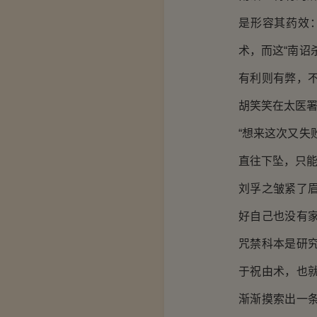
是形容其药效
术，而这“南诏
有利则有弊，
胡笑笑在太医署
“想来这次又失
直往下坠，只
刘孚之皱紧了
好自己也没有
咒禁科本是研
于祝由术，也
渐渐摸索出一