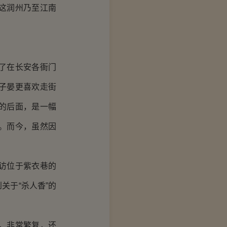
这润州乃至江南
了在长安各衙门
子晏更喜欢走街
的后面，是一幅
。而今，虽然因
访位于紫衣巷的
关于“杀人香”的
，非常繁复，还