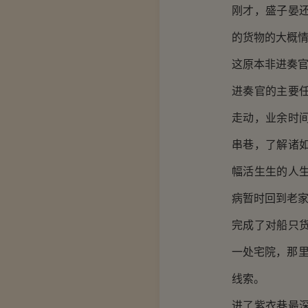
刚才，盛子晏
的货物的大概
这原本非进奏
进奏官的主要
走动，业余时
串巷，了解诸
幅活生生的人
病暂时回到老
完成了对船只
一处宅院，那里
线索。
进了紫衣巷最