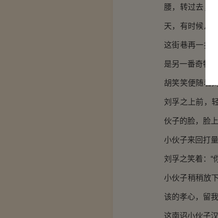
腰，转过去，
天，有时候从
这街巷再一拐
是另一番奇特
胡笑笑便随着
刘孚之上前，
伙子的脸，脸
小伙子来回打量
刘孚之笑着：“
小伙子稍稍放
该的孝心，留我
这南诏小伙子