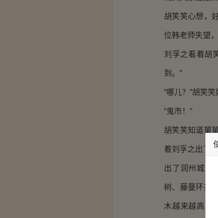
胡笑笑心想，
位韩老师失望
刘孚之看着胡
到。”
“哪儿？”胡笑
“鬼市！”
胡笑笑知道舅
着刘孚之出了“
出了润州城东
树、藤曼环抱
木越来越高大