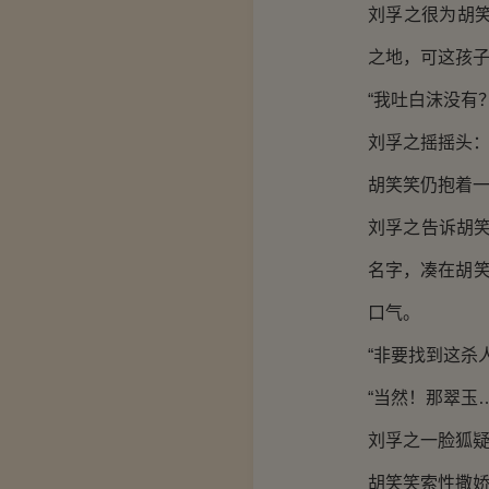
刘孚之很为胡
之地，可这孩
“我吐白沫没有
刘孚之摇摇头：
胡笑笑仍抱着一
刘孚之告诉胡笑
名字，凑在胡笑
口气。
“非要找到这杀
“当然！那翠玉
刘孚之一脸狐疑
胡笑笑索性撒娇