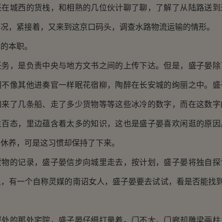
还在城西的货栈，和相熟的几位伙计聊了聊，了解了从陆路送到
情况，紧接着，又来到这京口码头，调查水路物流运输的情形。
官的本职。
任务，是负责中央与地方文书之间的上传下达。但是，盛子晏除
间不像其他进奏官一样眠花宿柳，陶醉在长安城的绚丽之中。盛
如来了几条船、走了多少货物等等这些冰冷的数字，而在这数字
生百态，里边蕴含着太多的知识，这也是盛子晏喜欢闲逛的原因
家休养，可是这习惯却保持了下来。
货物的记录，盛子晏信步向城里走去，按计划，盛子晏将独自探
，有一个自称灵媒的南诏女人，盛子晏要去试试，看是否能找到
深处的那处宅院，盛子晏仔细打量着。门不大，门廊却雕梁画柱