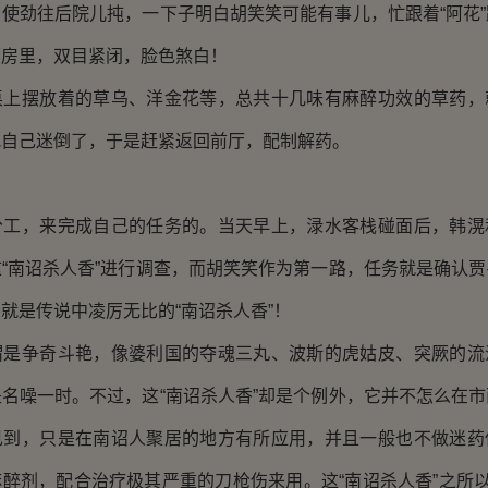
使劲往后院儿扽，一下子明白胡笑笑可能有事儿，忙跟着“阿花
厢房里，双目紧闭，脸色煞白！
桌上摆放着的草乌、洋金花等，总共十几味有麻醉功效的草药，
把自己迷倒了，于是赶紧返回前厅，配制解药。
分工，来完成自己的任务的。当天早上，渌水客栈碰面后，韩滉
“南诏杀人香”进行调查，而胡笑笑作为第一路，任务就是确认
就是传说中凌厉无比的“南诏杀人香”！
谓是争奇斗艳，像婆利国的夺魂三丸、波斯的虎姑皮、突厥的流
名噪一时。不过，这“南诏杀人香”却是个例外，它并不怎么在
见到，只是在南诏人聚居的地方有所应用，并且一般也不做迷药
醉剂，配合治疗极其严重的刀枪伤来用。这“南诏杀人香”之所以