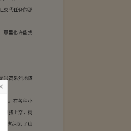
让交代任务的那
，那里也许能找
是兴高采烈地随
盘了。在各种小
弯扭扭上穿，树
里的热河到了山