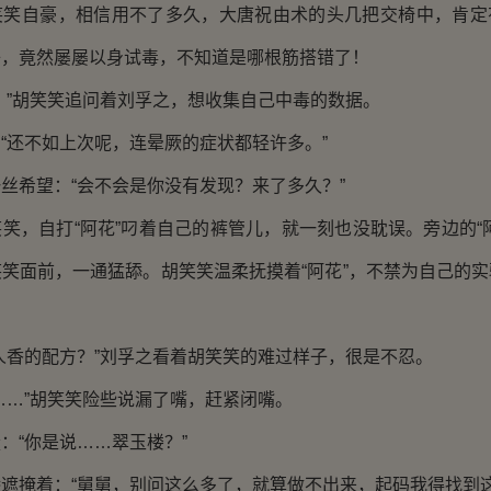
笑笑自豪，相信用不了多久，大唐祝由术的头几把交椅中，肯定
子，竟然屡屡以身试毒，不知道是哪根筋搭错了！
？”胡笑笑追问着刘孚之，想收集自己中毒的数据。
“还不如上次呢，连晕厥的症状都轻许多。”
丝希望：“会不会是你没有发现？来了多久？”
笑，自打“阿花”叼着自己的裤管儿，就一刻也没耽误。旁边的“
笑面前，一通猛舔。胡笑笑温柔抚摸着“阿花”，不禁为自己的
人香的配方？”刘孚之看着胡笑笑的难过样子，很是不忍。
……”胡笑笑险些说漏了嘴，赶紧闭嘴。
：“你是说……翠玉楼？”
遮掩着：“舅舅，别问这么多了，就算做不出来，起码我得找到这