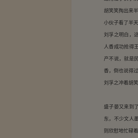
胡笑笑掏出来半
小伙子看了半
刘孚之明白，
人香成功抢得
产不说，就是
香，倒也说得
刘孚之冲着胡
盛子晏又来到
东，不少文人
则欣慰地忙碌