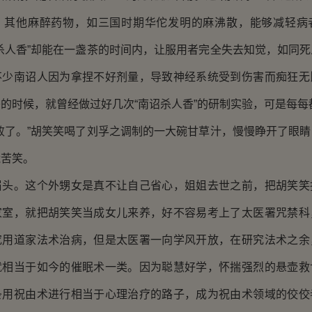
：其他麻醉药物，如三国时期华佗发明的麻沸散，能够减轻病
杀人香”却能在一盏茶的时间内，让服用者完全失去知觉，如同
不少南诏人因为拿捏不好剂量，导致神经系统受到伤害而痴狂无
的时候，就曾经做过好几次“南诏杀人香”的研制实验，可是每每
败了。”胡笑笑喝了刘孚之调制的一大碗甘草汁，慢慢睁开了眼
能苦笑。
眉头。这个外甥女是真不让自己省心，姐姐去世之前，把胡笑笑
家室，就把胡笑笑当成女儿来养，好不容易考上了太医署咒禁科
究用道家法术治病，但是太医署一向学风开放，在研究法术之余
就相当于如今的催眠术一类。因为聪慧好学，怀揣强烈的悬壶救
条用祝由术进行相当于心理治疗的路子，成为祝由术领域的佼佼