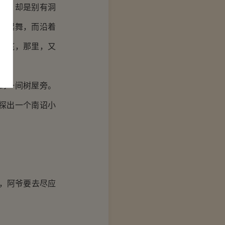
旧，却是别有洞
乐起舞，而沿着
谷底，那里，又
到一间树屋旁。
探出一个南诏小
，阿爷要去尽应