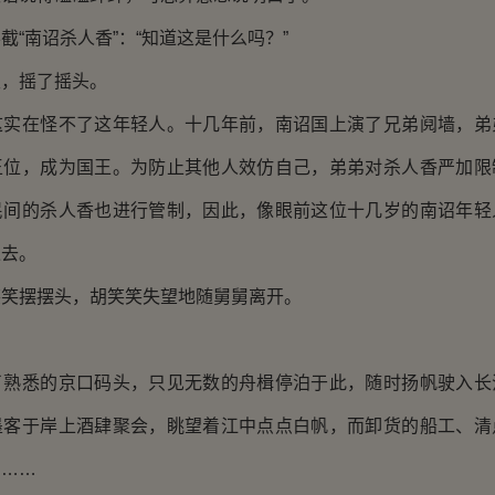
截“南诏杀人香”：“知道这是什么吗？”
天，摇了摇头。
这实在怪不了这年轻人。十几年前，南诏国上演了兄弟阋墙，弟
王位，成为国王。为防止其他人效仿自己，弟弟对杀人香严加限
民间的杀人香也进行管制，因此，像眼前这位十几岁的南诏年轻
过去。
笑笑摆摆头，胡笑笑失望地随舅舅离开。
了熟悉的京口码头，只见无数的舟楫停泊于此，随时扬帆驶入长
墨客于岸上酒肆聚会，眺望着江中点点白帆，而卸货的船工、清
着……