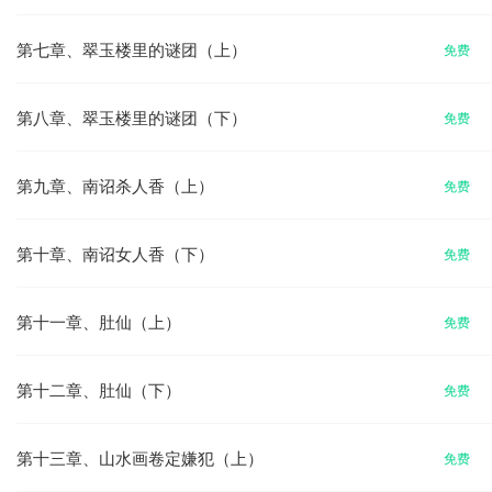
第七章、翠玉楼里的谜团（上）
免费
第八章、翠玉楼里的谜团（下）
免费
第九章、南诏杀人香（上）
免费
第十章、南诏女人香（下）
免费
第十一章、肚仙（上）
免费
第十二章、肚仙（下）
免费
第十三章、山水画卷定嫌犯（上）
免费