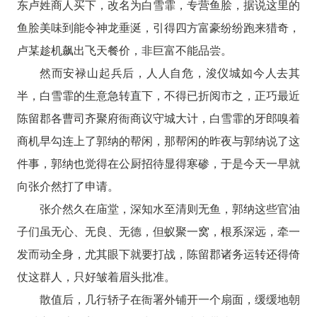
东卢姓商人买下，改名为白雪霏，专营鱼脍，据说这里的
鱼脍美味到能令神龙垂涎，引得四方富豪纷纷跑来猎奇，
卢某趁机飙出飞天餐价，非巨富不能品尝。
然而安禄山起兵后，人人自危，浚仪城如今人去其
半，白雪霏的生意急转直下，不得已折阅市之，正巧最近
陈留郡各曹司齐聚府衙商议守城大计，白雪霏的牙郎嗅着
商机早勾连上了郭纳的帮闲，那帮闲的昨夜与郭纳说了这
件事，郭纳也觉得在公厨招待显得寒碜，于是今天一早就
向张介然打了申请。
张介然久在庙堂，深知水至清则无鱼，郭纳这些官油
子们虽无心、无良、无德，但蚁聚一窝，根系深远，牵一
发而动全身，尤其眼下就要打战，陈留郡诸务运转还得倚
仗这群人，只好皱着眉头批准。
散值后，几行轿子在衙署外铺开一个扇面，缓缓地朝