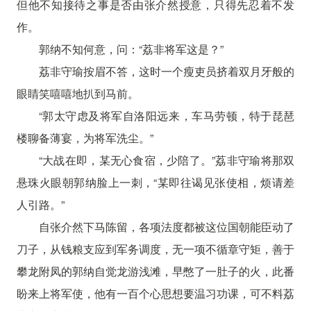
但他不知接待之事是否由张介然授意，只得先忍着不发
作。
郭纳不知何意，问：“荔非将军这是？”
荔非守瑜按眉不答，这时一个瘦吏员挤着双月牙般的
眼睛笑嘻嘻地扒到马前。
“郭太守虑及将军自洛阳远来，车马劳顿，特于琵琶
楼聊备薄宴，为将军洗尘。”
“大战在即，某无心食宿，少陪了。”荔非守瑜将那双
悬珠火眼朝郭纳脸上一刺，“某即往谒见张使相，烦请差
人引路。”
自张介然下马陈留，各项法度都被这位国朝能臣动了
刀子，从钱粮支应到军务调度，无一项不循章守矩，善于
攀龙附凤的郭纳自觉龙游浅滩，早憋了一肚子的火，此番
盼来上将军使，他有一百个心思想要温习功课，可不料荔