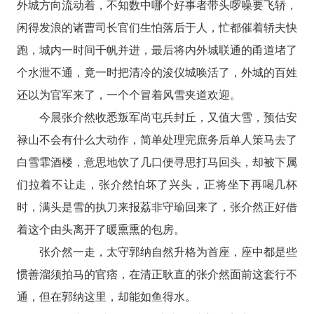
外城方向流动着，不知数中哪个好事者带头啰噪要飞轿，
闲得发浪的诸曹司长官们生怕落后于人，忙都催着轿夫快
跑，城内一时间千帆并进，最后将内外城联通的甬道堵了
个水泄不通，竟一时把清冷的浚仪城唤活了，外城的百姓
还以为官军来了，一个个冒着风雪夹道欢迎。
今晨张介然收悉叛军尚屯兵封丘，又值大雪，预估安
禄山不会有什么大动作，简单处理完庶务后单人策马去了
白雪霏酒楼，意思地饮了几口便寻思打马回头，却被下属
们拉着不让走，张介然怕坏了兴头，正将坐下再喝几杯
时，满头是雪的执刀来报荔非守瑜回来了，张介然正好借
着这个由头离开了暖熏熏的包房。
张介然一走，太守郭纳自然升格为首座，座中都是些
惯善溜须拍马的官痞，在清正耿直的张介然面前这套行不
通，但在郭纳这里，却能如鱼得水。