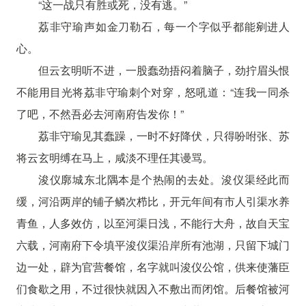
“这一战只有胜或死，没有逃。”
荔非守瑜声如金刀勒石，每一个字似乎都能剜进人
心。
但云玄明听不进，一股蠢劲捂闷着脑子，劲拧眉头恨
不能用目光将荔非守瑜刺个对穿，怒吼道：“连我一同杀
了吧，不然吾必去河南府告发你！”
荔非守瑜见其蠢躁，一时不好降伏，只得吩咐张、苏
将云玄明缚在马上，咸淡不理任其谩骂。
浚仪廓城东北隅本是个热闹的去处。浚仪渠经此而
缓，河沿两岸的铺子鳞次栉比，开元年间有市人引渠水养
青鱼，人多效仿，以至河渠日浅，不能行大舟，故自天宝
六载，河南府下令填平浚仪渠沿岸所有池湖，只留下城门
边一处，辟为官营餐馆，名字就叫浚仪公馆，供来使藩臣
们食歇之用，不过很快就因入不敷出而闭馆。后餐馆被河