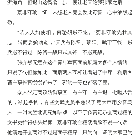
涯海角，但退出这衙署一步，便让老天绝我张家之后！”
荔非守瑜一怔，未想老人竟会发此毒誓，心中油然起
敬。
“若人人如使相，何愁胡贼不退。”荔非守瑜先壮其
志，转而委婉劝道，“天兵有陈留、荥阳、武牢三线，贼
兵必不得过，陈留一战只试其锋，不必死战。”
张介然无意在这个青年军官面前展露太多个人情绪，
只说了句但愿如此，而后两人互相让着进了中厅，稍后各
曹主事长官慢慢都来了，郭纳一等也都落了座。
众人坐定商议防御事宜，有主守，有主退，七嘴八舌
的，渐起争执，有些文武吏员争急眼了竟大声用乡音骂
人，一时南腔北调宛如唱戏，以至于负责记录会商过程的
文书吏忙得焦头烂额，荔非守瑜全程阴着脸不说一句话，
他清楚开会商讨不过是面子程序，只为向上证明大家已为