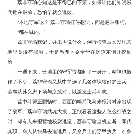
荔非守瑜心知这是不得已的下策，如果让他们知晓贼
兵近在眼前，恐怕早就会逃散。
“本地守军呢？”荔非守瑜打住想法，问起扈从张柯。
“都在城内。”
荔非守瑜默记，并未再说什么，例行检查后又发现营
地里竟没有掘厕，于是当即下令全营在泛道东侧开挖厕
所。
一通下来，营地里的守军皆都起了一身汗，精神也振
作了不少，荔非守瑜又从中简选了几名体魄较好的士兵，
命扈从苏义忠下场与之放对，以激发士兵斗志。
营中斗得正酣畅时，西面的哨兵飞马来报河对岸出现
了敌军。荔非守瑜武魂大振，正欲看看这些人怎么打战之
时，却有人来报营地校尉逃遁，荔非守瑜当机立断，即代
其职，命人从快马去追逃兵，又命兵士们穿甲执兵，准备