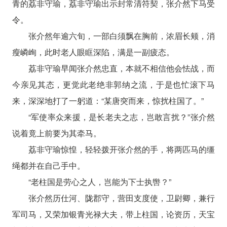
青的荔非守瑜，荔非守瑜出示封常清符契，张介然下马受
令。
张介然年逾六旬，一部白须飘在胸前，浓眉长颊，消
瘦嶙峋，此时老人眼眶深陷，满是一副疲态。
荔非守瑜早闻张介然忠直，本就不相信他会怯战，而
今亲见其态，更觉此老绝非郭纳之流，于是也忙滚下马
来，深深地打了一躬道：“某唐突而来，惊扰柱国了。”
“军使率众来援，是长老夫之志，岂敢言扰？”张介然
说着竟上前要为其牵马。
荔非守瑜惊惶，轻轻拨开张介然的手，将两匹马的缰
绳都并在自己手中。
“老柱国是劳心之人，岂能为下士执辔？”
张介然历仕河、陇郡守，营田支度使，卫尉卿，兼行
军司马，又荣加银青光禄大夫，带上柱国，论资历，天宝