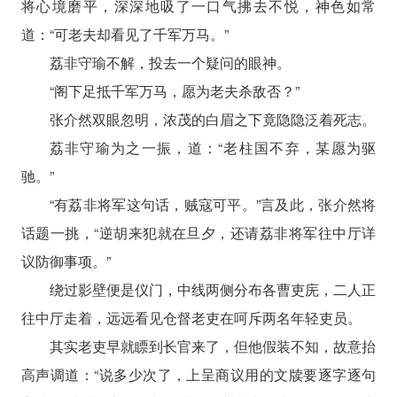
将心境磨平，深深地吸了一口气拂去不悦，神色如常
道：“可老夫却看见了千军万马。”
荔非守瑜不解，投去一个疑问的眼神。
“阁下足抵千军万马，愿为老夫杀敌否？”
张介然双眼忽明，浓茂的白眉之下竟隐隐泛着死志。
荔非守瑜为之一振，道：“老柱国不弃，某愿为驱
驰。”
“有荔非将军这句话，贼寇可平。”言及此，张介然将
话题一挑，“逆胡来犯就在旦夕，还请荔非将军往中厅详
议防御事项。”
绕过影壁便是仪门，中线两侧分布各曹吏庑，二人正
往中厅走着，远远看见仓督老吏在呵斥两名年轻吏员。
其实老吏早就瞟到长官来了，但他假装不知，故意抬
高声调道：“说多少次了，上呈商议用的文牍要逐字逐句