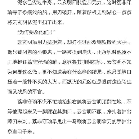
泥水已没过半身，云玄明四肢愈加无力，这时荔非守
瑜寻了条搁浅的船，用刀破开，踏着船板走到湖心一点点
将云玄明从泥里扣了出来。
“为何要杀他们！”
云玄明虽用力抗拒着，却挣不过那双钢铁般的大手，
像只被叼着的小狼崽，一路被提到岸边，正落地时他冷不
丁地抱住荔非守瑜的腿，意欲将其推翻在地，云玄明不知
为何要这么做，更不知道会有什么样的结果，他只觉胸口
压着一股扑不灭的大火，而纵火的元凶就是眼前这位陌生
而又残忍的军官。
荔非守瑜不慌不忙地抬起右膝将云玄明顶翻在地，不
等他爬起来又一脚踩在其胸口，云玄明不服，挣扎着抽出
障刀来刺，荔非守瑜早甩出一马鞭将云玄明拿刀的手抽出
条血口子来。