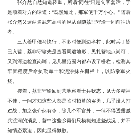
张介然自然知道轻重，所谓“同往”只是句客套话，于
是顺着对方的话道：“既然如此，那军使千万小心。” 随后
张介然又遣两名武艺高强的扈从跟随荔非守瑜一同前往边
孝。
三人着甲催马快行，不多时便到边孝村，此时兵丁皆
已入营，荔非守瑜先是查看周遭地形，见扎营地点尚可，
又到河边检查岗哨，见几里范围内都布设了栅栏，检测其
牢固程度后命执勤军士和泥涂抹在栅栏上，以防敌军火
烧。
接着，荔非守瑜回到营地察看士兵状态，见大多精神
不佳，一问才知这些人都是临时招募的乡勇，几乎没人打
过战，加之张介然有令，除几个军官外，一律不得透露贼
兵渡河的消息，营中这些乡勇们只模糊知道些战况，并不
知情态紧迫，因此显得懒散。