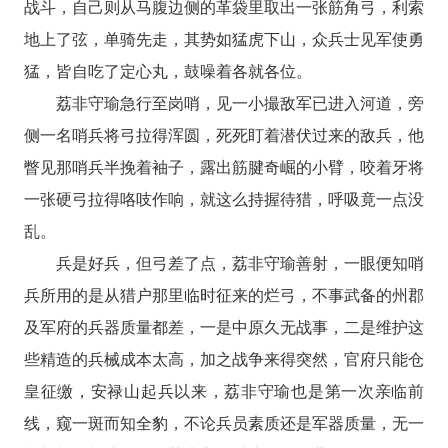
战斗，自己则从马腹边侧的革袋里取出一张筋角弓，利索
地上了弦，单骑先走，其势如猛虎下山，众兵士见军使勇
猛，皆自吃了定心丸，鼓噪着各就各位。
荔非守瑜急行至岗哨，见一小撮敌军已进入河道，旁
侧一名哨兵将弓拉得浑圆，死死盯着潜伏过来的敌兵，他
瞥见那哨兵半挽着袖子，露出筋腱奇崛的小臂，咬着牙将
一张硬弓拉得咯吱作响，就这么持握待猎，呼吸竟一点没
乱。
兵是好兵，但弓差了点，荔非守瑜善射，一眼便知哨
兵所用的是从猎户那里临时征来的烂弓，不事武备的州郡
及军府的兵器质量都差，一是中原久无战事，二是维护这
些精造的兵械成本太高，加之战争来得突然，官府只能仓
皇征缴，安禄山起兵以来，荔非守瑜也是第一次亲临前
线，窥一斑而知全豹，不论兵员素质还是军器质量，无一