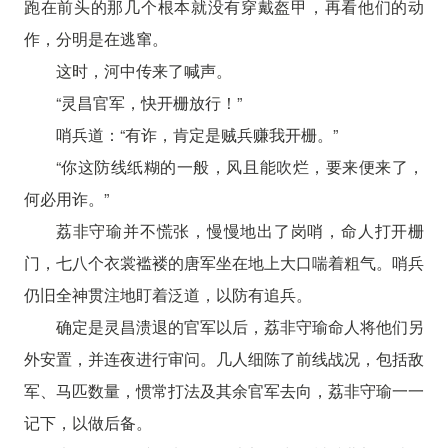
跑在前头的那几个根本就没有穿戴盔甲，再看他们的动
作，分明是在逃窜。
这时，河中传来了喊声。
“灵昌官军，快开栅放行！”
哨兵道：“有诈，肯定是贼兵赚我开栅。”
“你这防线纸糊的一般，风且能吹烂，要来便来了，
何必用诈。”
荔非守瑜并不慌张，慢慢地出了岗哨，命人打开栅
门，七八个衣裳褴褛的唐军坐在地上大口喘着粗气。哨兵
仍旧全神贯注地盯着泛道，以防有追兵。
确定是灵昌溃退的官军以后，荔非守瑜命人将他们另
外安置，并连夜进行审问。几人细陈了前线战况，包括敌
军、马匹数量，惯常打法及其余官军去向，荔非守瑜一一
记下，以做后备。