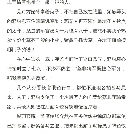
非守瑜竟也是个一板一眼的人。
见对方始终拿着架子，不把自己放在眼里，频触霉头
的郭纳忍不住暗暗讥嘲道：郭某人再不济也是老圣人钦点
的太守，见过的军官没有一万也有八千，谁敢不卖我个热
脸？你个草芥子般的小校，猪鼻子插大葱，在老子面前摆
哪门子的谱！
在心中这么一骂，宛若当面吐了这口恶气，郭纳坏心
情顿时去了七八，不冷不热道：“荔非将军既挂心军务，
那我等便先去衙署。”
几个从吏看长官眼色行事，都忙不迭地各拍起马屁
来。末了，郭纳支使了一个名叫万吉的户曹给荔非守瑜带
路，其余人则挂在后面有说有笑地慢慢蹓着。
城西官廨，节度使张介然在百务倥偬中惊闻总部军使
已到陈留，赶紧备马去迎，结果刚出廨宇就撞见了神色铁