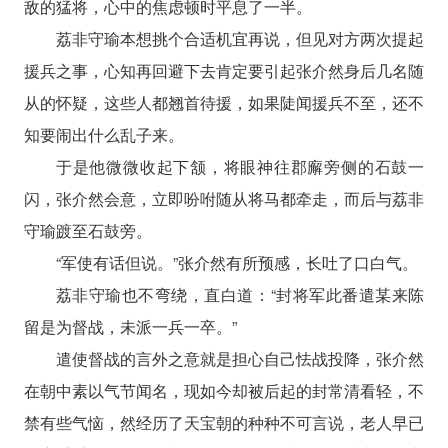
敌的猛将，心中的焦虑顿时平息了一半。
荔非守瑜本想挑个合适机宜再说，但见对方两次提起
援兵之事，心知再回避下去肯定要引起张介然身后几名随
从的怀疑，这些人都翘首待援，如果陡闻援兵不至，还不
知要闹出什么乱子来。
于是他微微收起下颔，将眼神往郡廨旁侧的石鼓一
闪，张介然会意，立即吩咐随从将马都牵走，而后与荔非
守瑜踱至石鼓旁。
“军使有话但说。”张介然有所预感，长吐了口白气。
荔非守瑜也不弯绕，直白道：“封将军此番遣某来陈
留是为督战，未派一兵一卒。”
遣使督战的言外之意就是担心自己怯战投降，张介然
在朝中素以气节闻名，现如今却被后起的封常清看轻，不
禁有些气恼，然经历了天宝朝的种种不可言说，老人早已