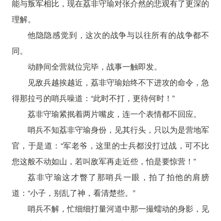
能与叛军相比，现在荔非守瑜对张介然的悲观有了更深的
理解。
他隐隐感觉到，这次的战争与以往所有的战争都不
同。
动静间全营就位完毕，战事一触即发。
见敌兵越挨越近，荔非守瑜始终不下进攻的命令，急
得那拉弓的哨兵噪道：“此时不打，更待何时！”
荔非守瑜紧抿着两片嘴皮，连一个表情都不回应。
哨兵不知荔非守瑜身份，见其行头，只以为是营地军
官，于是道：“军老爷，这里的士兵都没打过战，可不比
您这般不动如山，若叫敌军再走近些，怕是要惊营！”
荔非守瑜这才瞥了那哨兵一眼，拍了拍他的肩膀
道：“小子，别乱了神，看清楚些。”
哨兵不解，忙细细打量河道中那一撮蠕动的身影，见