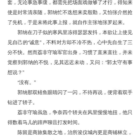
套，无论事急事缓，都需先把场面戏做够了才行，得知来
使是封常清亲随，郭纳忙不迭想来卖殷勤，又怕张介然抢
了先机，于是未将此事上报，就自作主张地张罗起来。
郭纳在刀子似的寒风里冻得瑟瑟发抖，本欲让上使见
见自己的“诚意”，不料对方却不冷不热，心中先自生了三
分不快。然而荔非守瑜军官出身，习惯了直来直往，并未
觉察到郭纳的不悦，见其迟迟未动，又问：“郭太守有事
想说？”
“没有。”
郭纳那双鳝鱼眼睛闪了一闪，不待再说，便背着双手
钻进了轿子。
荔非守瑜虽急，争奈四个轿夫在风里慢慢地扭，他只
得数着马儿的蹄声聊且打发时间。
陈留是商旅集散之地，治所浚仪城内更是商铺林立，