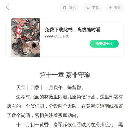
书架
听书
下载
免费下载此书，离线随时看
9999+
人已下载
免费读全文
第十一章 荔非守瑜
天宝十四载十二月庚午，陈留郡。
边孝村北面的林薮里闪着几座简便行营，这里部署有
唐军的一个侦伺团，分设两个大队，在黄河泛道南线布置
了数个岗哨，密切关注着叛军动向。
十二月初一黄昏，唐军斥候侦悉贼兵在滑州渡河，黑