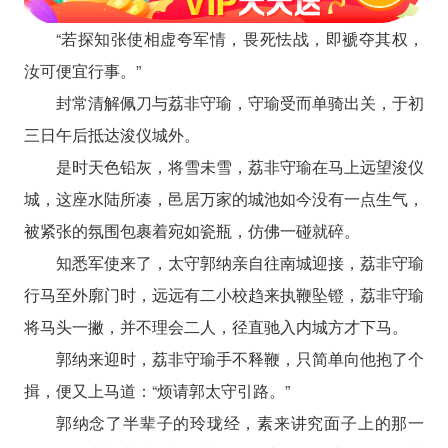
“若探知张使相虚夸军情，畏死怯战，即褫夺其权，
汝可便宜行事。”
封常清解佩刀与荔非守瑜，守瑜受而单骑出关，于初
三日午后抵达浚仪城外。
是时天色铅灰，将雪未雪，荔非守瑜在马上远望浚仪
城，这座水陆所凑，邑居万家的城池如今没有一点生气，
被紧张的氛围包裹着宛如瓷瓶，仿佛一碰就碎。
知悉军使来了，太守郭纳亲自往南城迎接，荔非守瑜
行马至外廓门时，远远有二小校趋来执鞭坠镫，荔非守瑜
将马头一撇，并不理会二人，径直驰入内城方才下马。
郭纳来迎时，荔非守瑜手不释鞭，只简单向他抱了个
揖，便又上马道：“烦请郭太守引路。”
郭纳念了半辈子的玲珑经，素来讲究面子上的那一