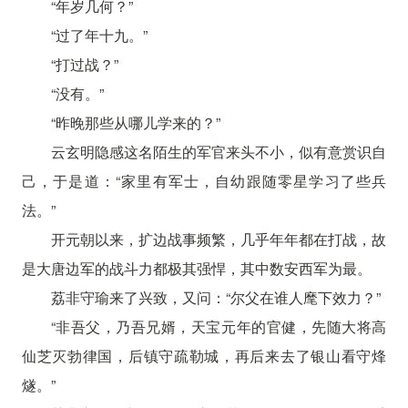
“年岁几何？”
“过了年十九。”
“打过战？”
“没有。”
“昨晚那些从哪儿学来的？”
云玄明隐感这名陌生的军官来头不小，似有意赏识自
己，于是道：“家里有军士，自幼跟随零星学习了些兵
法。”
开元朝以来，扩边战事频繁，几乎年年都在打战，故
是大唐边军的战斗力都极其强悍，其中数安西军为最。
荔非守瑜来了兴致，又问：“尔父在谁人麾下效力？”
“非吾父，乃吾兄婿，天宝元年的官健，先随大将高
仙芝灭勃律国，后镇守疏勒城，再后来去了银山看守烽
燧。”