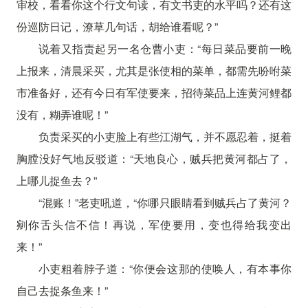
审校，看看你这个行文句读，有文书吏的水平吗？还有这
份巡防日记，潦草几句话，胡给谁看呢？”
说着又指责起另一名仓曹小吏：“每日菜品要前一晚
上报来，清晨采买，尤其是张使相的菜单，都需先吩咐菜
市准备好，还有今日有军使要来，招待菜品上连黄河鲤都
没有，糊弄谁呢！”
负责采买的小吏脸上有些江湖气，并不愿忍着，挺着
胸膛没好气地反驳道：“天地良心，贼兵把黄河都占了，
上哪儿捉鱼去？”
“混账！”老吏吼道，“你哪只眼睛看到贼兵占了黄河？
剜你舌头信不信！再说，军使要用，变也得给我变出
来！”
小吏粗着脖子道：“你便会这那的使唤人，有本事你
自己去捉条鱼来！”