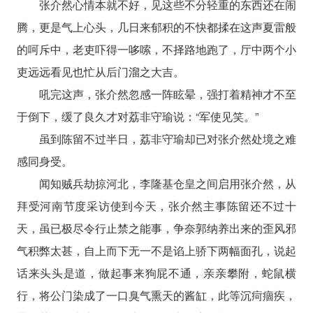
张介然心情本就不好，见这些不分轻重的东西还在闹
腾，更是气上心头，几日来郁积的不快都揉在这声夏雷般
的呵斥中，老吏吓得一哆嗦，不择路地跑了，厅中两个小
吏远远看见也忙从后门溜之大吉。
吼完这声，张介然忽感一阵眩晕，强打着精神才不至
于倒下，缓了良久才对荔非守瑜说：“军使见笑。”
虽到陈留不过半日，荔非守瑜却已对张介然处境之难
感同身受。
闻知贼兵劫掠河北，李隆基仓皇之间启用张介然，从
拜受河南节度采访使到今天，张介然主事陈留还不过十
天，虽已极尽令行止禁之能事，争奈郭纳养出来的歪风邪
气积弊太甚，自上而下无一不是谄上骄下两幅面孔，说起
话来头头是道，做起事来狗屁不通，亲亲攀附，蛇鼠横
行，将公门染成了一口臭气熏天的酱缸，此等沉疴痼疾，