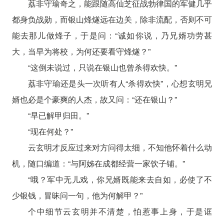
荔非守瑜奇之，能跟随高仙芝征战勃律国的军健几乎
都身负战勋，而银山烽燧远在边关，除非流配，否则不可
能去那儿做烽子，于是问：“诚如你说，乃兄婿功劳甚
大，当早为将校，为何还要看守烽燧？”
“这倒未说过，只说在银山也曾杀得欢快。”
荔非守瑜还是头一次听有人“杀得欢快”，心想玄明兄
婿也必是个豪爽的人杰，故又问：“还在银山？”
“早已解甲归田。”
“现在何处？”
云玄明才反应过来对方问得太细，不知他怀着什么动
机，随口编道：“与阿姊在成都经营一家饮子铺。”
“哦？军中无儿戏，你兄婿既能来去自如，必使了不
少银钱，冒昧问一句，他为何解甲？”
个中细节云玄明并不清楚，怕惹事上身，于是诓