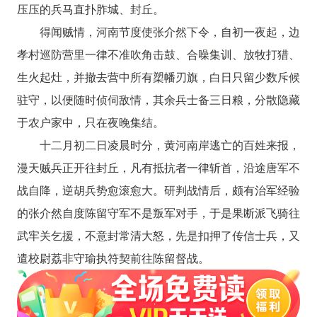
压压的兵马直扑胙城、封丘。
得闻贼情，河南节度使张介然下令，自初一夜起，边
孝村巡防营里一律不准吹角击鼓、合噪集训、放牧打猎、
生火起灶，并撤去营中所有槊幡刃旗，白日只留少数斥候
驻守，以便随时侦伺敌情，其余兵士备三日粮，分散隐藏
于农户家中，只在夜晚集结。
十二月初二日凌晨时分，黄河南岸逃亡的百姓来报，
漫天贼兵正开往封丘，凡有抵抗者一律斩首，沿途唐军不
战自降，逆胡兵势愈滚愈大。研判战情后，颇有治军经验
的张介然自度陈留守军不是叛军对手，于是果断派飞骑往
武牢关乞援，不意封常清大怒，先是扣押了传信士兵，又
遣校尉荔非守瑜执符契前往陈留督战。