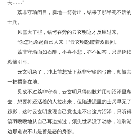
去……”
荔非守瑜闭目，腾地一箭射出，结果了那半死不活的
士兵。
风雪大了些，错愕在旁的云玄明这才反应过来。
“你怎地杀起自己人来！”云玄明怒瞪着双眼问。
荔非守瑜面如石雕，不喜不悲，亦不回答，只是继续
粘箭引弓。
云玄明急了，冲上前想扯下荔非守瑜的弓箭，却被其
一把掼翻在地。
见敌不过荔非守瑜，云玄明只得四肢并用朝沼泽里爬
去，想要将还活着的人拉出来，但陷进泥里的士兵早无了
踪影，这时云玄明发现自己竟也走不出这片沼泽，只听得
箭羽嗖嗖地从自己耳边掠过，须臾世界没了动静，唯剩湖
边那道说不出是善是恶的身影。