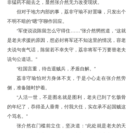
非猛药不能去之，显然张介然无力改变现状。
但对于地方内部的事，荔非守瑜不好置喙，只发出个
不明不暗的“嗯”字聊作回应。
“军使说说陈留怎么守得住……”张介然惘然道，“这就
是老夫求援的原因，想必封将军还不知这里的情况，容老
夫说句丧气话，陈留若不幸失守，荔非将军千万要替老夫
说句公道话。”
“柱国言重，待击退贼兵，矛盾自解。”
荔非守瑜怕对方身体不支，于是小心走在张介然旁
侧，准备随时护着。
“人活一世，不是图名就是图利，老夫已到了乞骸骨
的年纪了，忝得圣人垂青，付我大任，实在承不起国贼这
个骂名。”
张介然在门槛前立住，坚决道：“此处就是老夫的天