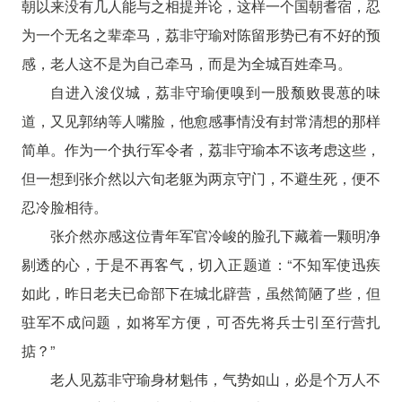
朝以来没有几人能与之相提并论，这样一个国朝耆宿，忍
为一个无名之辈牵马，荔非守瑜对陈留形势已有不好的预
感，老人这不是为自己牵马，而是为全城百姓牵马。
自进入浚仪城，荔非守瑜便嗅到一股颓败畏葸的味
道，又见郭纳等人嘴脸，他愈感事情没有封常清想的那样
简单。作为一个执行军令者，荔非守瑜本不该考虑这些，
但一想到张介然以六旬老躯为两京守门，不避生死，便不
忍冷脸相待。
张介然亦感这位青年军官冷峻的脸孔下藏着一颗明净
剔透的心，于是不再客气，切入正题道：“不知军使迅疾
如此，昨日老夫已命部下在城北辟营，虽然简陋了些，但
驻军不成问题，如将军方便，可否先将兵士引至行营扎
掂？”
老人见荔非守瑜身材魁伟，气势如山，必是个万人不