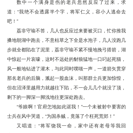
数中一个满身是伤的老兵忽然反应了过来，求
道：“我绝不会透露半个字，将军仁义，容小人逃命去
吧！”
荔非守瑜不答，几人也反应过来要被灭口，忙你推我
搡地朝湖中跑去，不意枯草之下全是水泡子，几人没跑几
步就全都陷在了泥里，荔非守瑜不紧不慢地挽弓搭箭，湖
中惊起一片哀嚎，这时不远处的豺狼猛地一口叼起死猫，
风一般地钻进了灌木，与此同时噗嗤一声，一道箭矢贯穿
那名老兵的后脑，溅起一股血沫，叫那群士兵更加惊惶，
但在沼泽里越用力就越往下陷，不一会儿几个就没了顶，
剩下的一脚深一脚浅地往更深处跑去。
“爷娘啊！官府怎地如此诓我！”一个未被射中要害的
士兵在风中哭道，“为国杀贼，竟落了个枉死荒郊！”
又唱道：“将军饶我一命，家中还有老母等我回