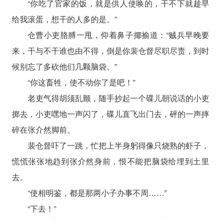
“你吃了官家的饭，就是供人使唤的，干不下就趁早
给我滚蛋，想干的人多的是。”
仓曹小吏胳膊一甩，仰着鼻子揶揄道：“贼兵早晚要
来，干与不干谁也由不得，倒是你裴仓督尽职尽责，到时
候别忘了多砍他们几颗脑袋。”
“你这畜牲，使不动你了是吧！”
老吏气得胡须乱颤，随手抄起一个碟儿朝说话的小吏
掷去，小吏嘿地一声闪了，碟儿直飞出门去，砰的一声摔
碎在张介然脚前。
裴仓督吓了一跳，忙把上半身躬得像只烧熟的虾子，
慌慌张张地趋到张介然身前，恨不能把脑袋给埋到土里
去。
“使相明鉴，都是那两小子办事不周……”
“下去！”