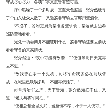
守战尽心尽力，各项军事支度皆有迹可循。
厅中聒噪了一个多时辰，直至天色擦黑，张介然硬寻
了个由头让众人散了，又邀荔非守瑜去官邸用些酒食。
“不必了，吩咐吏厨为某准备些饼食，某这就去边孝
巡防营地看看。”
光凭一场会商并不能证明什么，荔非守瑜还要去前线
看看守备的真实情状。
张介然道：“夜中可能有敌袭，军使但等明日天亮再
去不迟。”
“敌我皆在争一个先机，封将军命我务必在前线督
战，在城里已耽误多时，不能再俄延了。”
封常清治军之严，天下皆知，张介然知拦不住，又
道：“老夫与将军同往。”
“使相总领全城文武，当坐镇不移，小子一人便可。”