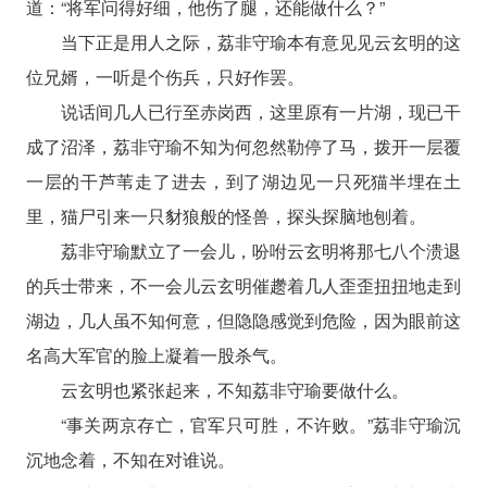
道：“将军问得好细，他伤了腿，还能做什么？”
当下正是用人之际，荔非守瑜本有意见见云玄明的这
位兄婿，一听是个伤兵，只好作罢。
说话间几人已行至赤岗西，这里原有一片湖，现已干
成了沼泽，荔非守瑜不知为何忽然勒停了马，拨开一层覆
一层的干芦苇走了进去，到了湖边见一只死猫半埋在土
里，猫尸引来一只豺狼般的怪兽，探头探脑地刨着。
荔非守瑜默立了一会儿，吩咐云玄明将那七八个溃退
的兵士带来，不一会儿云玄明催趱着几人歪歪扭扭地走到
湖边，几人虽不知何意，但隐隐感觉到危险，因为眼前这
名高大军官的脸上凝着一股杀气。
云玄明也紧张起来，不知荔非守瑜要做什么。
“事关两京存亡，官军只可胜，不许败。”荔非守瑜沉
沉地念着，不知在对谁说。