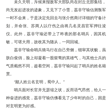
未久天明，斥候来报敌军大部队尚在封丘北部集结，
尚无发起进攻的迹象，又见下了小雪，荔非守瑜估测叛军
一时不会来，于是决定先回去与张介然商讨详细的守备计
划，并命张、苏两人以疗伤之由将几名灵昌官军押往浚
仪。此外，荔非守瑜还带上了昨夜的那名哨兵，因其机
敏，可堪大用，故收其为随从，一同回城。
荔非守瑜命哨兵骑马行在自己旁侧，细审其状貌，虽
肤白俊俏，脸上却凝着一股桀骜的英雄气，与其他士兵的
气质截然不同，趁着空闲，荔非守瑜问起了哨兵的姓名籍
贯。
“鄙人姓云名玄明，蜀中人。”
哨兵面对长官并无瑟缩之状，反而语气昂然，给人一
种奋进的感觉，荔非守瑜仿佛看见了少年时的自己，因是
对玄明更为好感。