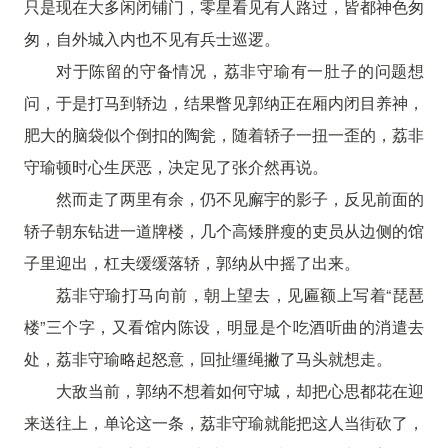
只是现在大多闲闭铺门，零星看见有人路过，皆都神色匆
匆，自外城入内也不见有兵士巡逻。
对于陈留的守备情况，荔非守瑜有一肚子的问题想
问，于是打马到轿边，结果瞥见郭纳正在厢内闭目养神，
肥大的脑袋似个倒扣的陶瓮，随着轿子一扭一歪的，荔非
守瑜顿时心生厌恶，决定见了张介然再说。
然而走了两里有余，仍不见廨宇的影子，反见前面的
轿子朝东钻进一道牌楼，几个高矮胖瘦的吏员从边侧的馆
子里迎出，杠夫缓缓落轿，郭纳从中摇了出来。
荔非守瑜打马向前，朝上望去，见匾额上写着“琵琶
楼”三个字，又看馆内陈设，明显是个吃酒听曲的消遣去
处，荔非守瑜略起怒意，回扯缰绳撇了马头就想走。
大敌当前，郭纳不想着如何守城，却把心思都花在迎
来送往上，单论这一条，荔非守瑜就能把这人当街砍了，