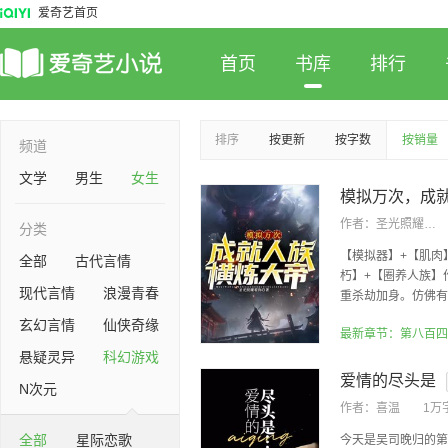
爱奇艺首页
首页
书库
排行
排序
按更新
按字数
按销量
频道
文学
男生
女生
作者：
圣光照耀着你
分类
【模拟器】+【肌肉
全部
古代言情
朽】+【圈养人族】
现代言情
浪漫青春
重杀劫加身。仿佛有一
玄幻言情
仙侠奇缘
最新章节：第八百四
悬疑灵异
科幻游戏
爱情的尽头是
N次元
作者：
喜温
1万
全部
星际恋歌
今天是吴司晚归的第