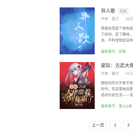
异人歌
完结
作者：
夏迁
58
修银自觉是个很有经
了时间，定了路线，
关，不料宝物还没有找
最新章节：终章
作者：
赢仔
41
颜轻羽作为不老不死
时代，在这里她没星
适应社会生活——没有
最新章节：第213章
上一页
1
2